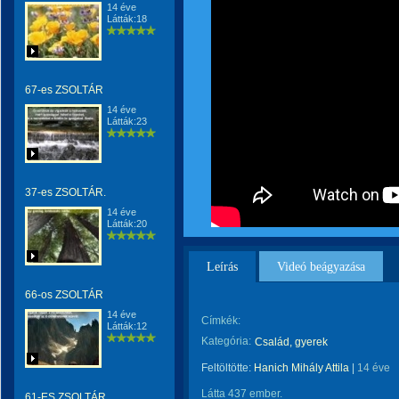
14 éve
Látták:18
67-es ZSOLTÁR
14 éve
Látták:23
37-es ZSOLTÁR.
14 éve
Látták:20
Leírás
Videó beágyazása
66-os ZSOLTÁR
14 éve
Címkék:
Látták:12
Kategória:
Család, gyerek
Feltöltötte:
Hanich Mihály Attila
|
14 éve
Látta 437 ember.
61-ES ZSOLTÁR