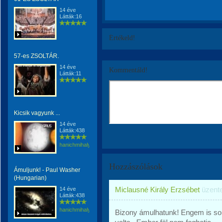
14 éve
Látták:16
Értékeld!
57-es ZSOLTÁR.
14 éve
Kommentáld!
Látták:11
Kicsik vagyunk ...
14 éve
Látták:438
hanichmihalyattila
Hozzászólások
Ámuljunk! - Paul Washer
(Hungarian)
Miclausné Király Erzsébet
üzent
14 éve
Látták:438
hanichmihalyattila
Bizony ámulhatunk! Engem is soks