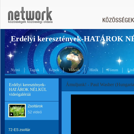
Erdélyi keresztények-HATÁROK 
Nyitó
Tagok
Képek
Videók
Hírek
Fórum
Lin
Ámuljunk! - Paul Washer (Hungari
Erdélyi keresztények-
HATÁROK NÉLKÜL
videógalériái
Zsoltárok
52 videó
72-ES zsoltár