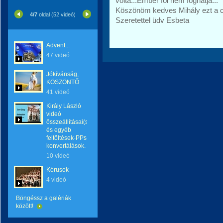
volta...Ember föl nem foghatja...
Köszönöm kedves Mihály ezt a c
4/7
oldal (52 videó)
Szeretettel üdv Esbeta
Advent...
47 videó
Jókívánság,
KÖSZÖNTŐ
41 videó
Király László
videó
összeállításai(saját)
és egyéb
feltöltések-PPs
konvertálások.
10 videó
Kórusok
4 videó
Böngéssz a galériák
között!