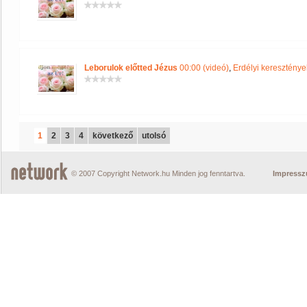
Leborulok előtted Jézus
00:00 (videó)
,
Erdélyi kereszté
1
2
3
4
következő
utolsó
© 2007 Copyright Network.hu Minden jog fenntartva.
Impress