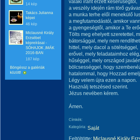
valaki iránt érzett keserűségtől,
14 kép
a veszély idején rám törő gyáva
Takács Julianna
a munka terhe elől menekülő lus
képei
a megfutamodástól, amikor vann
46 kép
a gyengeségtől, amikor a Te erő
Miclausné Király
Tölts meg ehelyett szeretettel, 
Erzsébet
bátorsággal, mely nem rendíthe
képreírásai -
hittel, mely dacol a sötétséggel,
SÓHAJOK ,IMÁK
2016-BAN
erővel, mely feladataimhoz elég
187 kép
hűséggel, mely országod javáért
bölcsességgel, hogy szembenézz
Böngéssz a galériák
között!
hatalommal, hogy Hozzad emelje
Légy velem újra ezen a napon.
Használj tetszésed szerint.
Jézus nevében kérem.
Ámen.
Címkék:
Kategória:
Saját
Feltöltötte:
Miclausné Király Erz