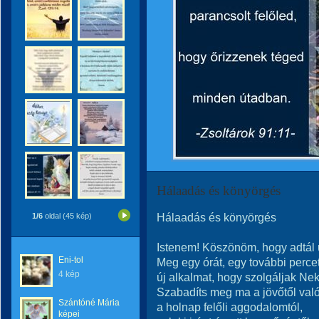
Hálaadás és könyörgés
Hálaadás és könyörgés
1/6
oldal (45 kép)
Istenem! Köszönöm, hogy adtál 
Eni-tol
Meg egy órát, egy további percet
4 kép
új alkalmat, hogy szolgáljak Ne
Szabadíts meg ma a jövőtől való
Szántóné Mária
a holnap felőli aggodalomtól,
képei