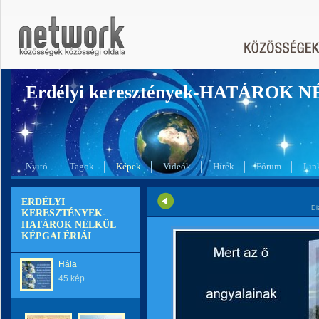
Erdélyi keresztények-HATÁROK 
Nyitó
Tagok
Képek
Videók
Hírek
Fórum
Lin
ERDÉLYI
Di
KERESZTÉNYEK-
HATÁROK NÉLKÜL
KÉPGALÉRIÁI
Hála
45 kép