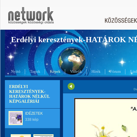
Erdélyi keresztények-HATÁROK 
Nyitó
Tagok
Képek
Videók
Hírek
Fórum
Lin
ERDÉLYI
Di
KERESZTÉNYEK-
HATÁROK NÉLKÜL
KÉPGALÉRIÁI
IDÉZETEK
338 kép