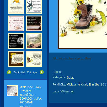
Akinek rendben van az élete
Címkék:
8/43
oldal (338 kép)
Kategória:
Saját
Feltöltötte:
Miclausné Király Erzsébet
|
6 é
Miclausné Király
Erzsébet
Látta 406 ember.
képreírásai -
SÓHAJOK ,IMÁK
2016-BAN