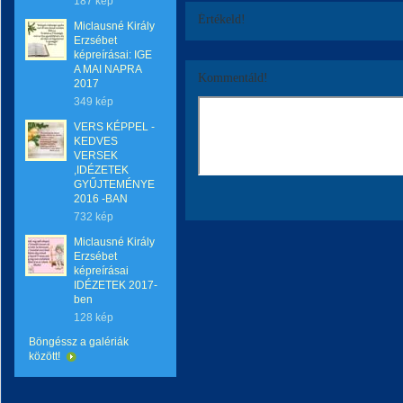
187 kép
Értékeld!
Miclausné Király
Erzsébet
képreírásai: IGE
A MAI NAPRA
Kommentáld!
2017
349 kép
VERS KÉPPEL -
KEDVES
VERSEK
,IDÉZETEK
GYŰJTEMÉNYE
2016 -BAN
732 kép
Miclausné Király
Erzsébet
képreírásai
IDÉZETEK 2017-
ben
128 kép
Böngéssz a galériák
között!