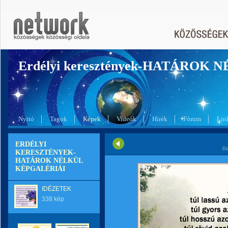
Erdélyi keresztények-HATÁROK 
Nyitó
Tagok
Képek
Videók
Hírek
Fórum
Lin
ERDÉLYI
Di
KERESZTÉNYEK-
HATÁROK NÉLKÜL
KÉPGALÉRIÁI
IDÉZETEK
338 kép