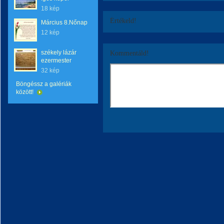
18 kép
Értékeld!
Március 8.Nőnap
12 kép
székely lázár
Kommentáld!
ezermester
32 kép
Böngéssz a galériák
között!