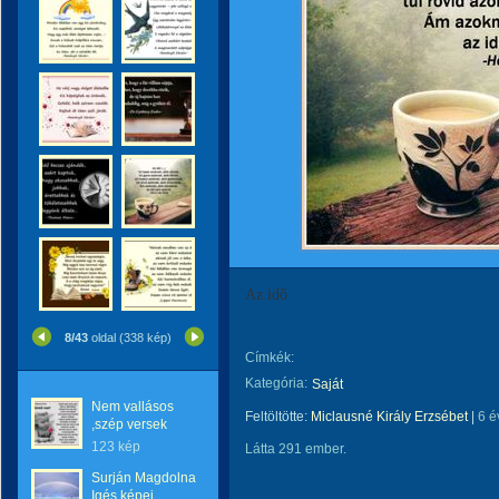
Az idő
8/43
oldal (338 kép)
Címkék:
Kategória:
Saját
Nem vallásos
Feltöltötte:
Miclausné Király Erzsébet
|
6 é
,szép versek
123 kép
Látta 291 ember.
Surján Magdolna
Igés képei