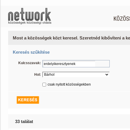
Most a közösségek közt keresel. Szeretnéd kibővíteni a 
Keresés szűkítése
Kulcsszavak:
Hol:
csak nyitott közösségekben
33 találat