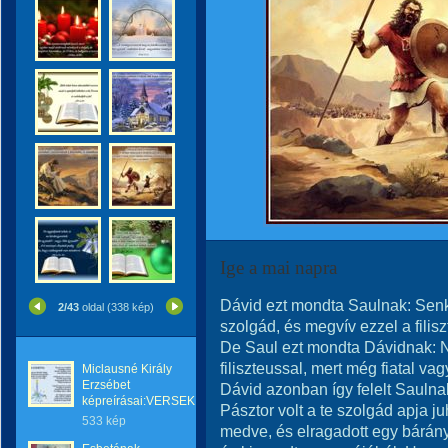
Ige a mai napra
Dávid ezt mondta Saulnak: Senki
2/43
oldal (338 kép)
szolgád, és megvív ezzel a filisz
De Saul ezt mondta Dávidnak: N
filiszteussal, mert még fiatal vagy
Miclausné Király
Erzsébet
Dávid azonban így felelt Saulna
képreírásai:VERSEK
Pásztor volt a te szolgád apja ju
533 kép
medve, és elragadott egy bárány