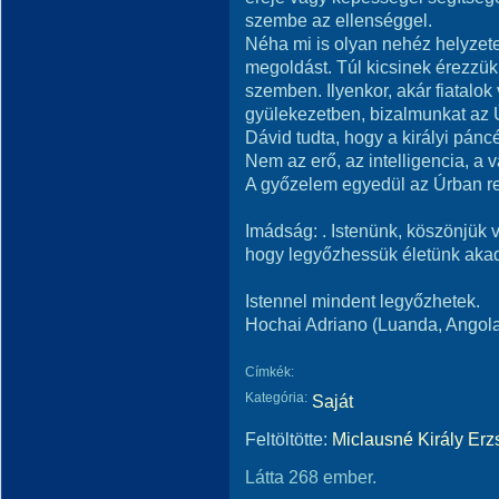
szembe az ellenséggel.
Néha mi is olyan nehéz helyze
megoldást. Túl kicsinek érezzük
szemben. Ilyenkor, akár fiatalok
gyülekezetben, bizalmunkat az Ú
Dávid tudta, hogy a királyi pánc
Nem az erő, az intelligencia, a 
A győzelem egyedül az Úrban rej
Imádság: . Istenünk, köszönjük
hogy legyőzhessük életünk akad
Istennel mindent legyőzhetek.
Hochai Adriano (Luanda, Angol
Címkék:
Kategória:
Saját
Feltöltötte:
Miclausné Király Erz
Látta 268 ember.