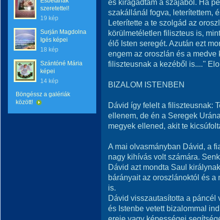
Esbetának
és kiragadtam a szájából. Ha p
szeretettel!
szakállánál fogva, leterítettem,
19 kép
Leterítette a te szolgád az oroszl
Surján Magdolna
körülmetéletlen filiszteus is, mi
Igés képei
élő Isten seregét. Azután ezt m
18 kép
engem az oroszlán és a medve 
filiszteusnak a kezéből is....'' 
Szántóné Mária
képei
14 kép
BIZALOM ISTENBEN
Böngéssz a galériák
között!
Dávid így felelt a filiszteusnak:
ellenem, de én a Seregek Urána
megyek ellened, akit te kicsúfol
A mai olvasmányban Dávid, a fia
nagy kihívás volt számára. Senki
Dávid azt mondta Saul királynak
bárányait az oroszlánoktól és a
is.
Dávid visszautasította a páncél v
és Istenbe vetett bizalommal ind
ereje vagy képességei segítség