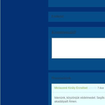
Értékeld!
Kommentáld!
Hozzászólások
Miclausné Király Erzsébet
üzente
7 éve
Istenünk, köszönjük védelmedet. Segít
akadályait! Ámen.