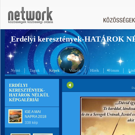
Erdélyi keresztények-HATÁROK 
Nyitó
Tagok
Képek
Videók
Hírek
Fórum
Lin
ERDÉLYI
Di
KERESZTÉNYEK-
HATÁROK NÉLKÜL
KÉPGALÉRIÁI
IGE A MAI
NAPRA 2018
338 kép