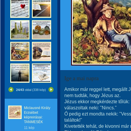
Ige a mai napra
Amikor már reggel lett, megállt 
24/43
oldal (338 kép)
nem tudták, hogy Jézus az.
Jézus ekkor megkérdezte tőlük: 
válaszoltak neki: "Nincs."
Miclausné Király
Erzsébet
Ő pedig ezt mondta nekik: "Vessé
képreirásai:
találtok!"
TANMESÉK
Kivetették tehát, de kivonni már
11 kép