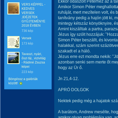
Ekkor odaszólt Péterhez az a taní
VERS KÉPPEL -
Amikor Simon Péter meghallotta,
KEDVES
ruháját, mert mezítelen volt, és 
VERSEK
,IDÉZETEK
tanítvány pedig a hajón jött ki, 
GYŰJTEMÉNYE
mintegy kétszáz könyöknyire, és 
2018 ÉVBEN
Amint kiszálltak a partra, parazsat
736 kép
Jézus így szólt hozzájuk: "Hozza
Versek
Simon Péter beszállt, és kivonta 
173 kép
halakkal, szám szerint százötve
szakadt el a háló.
Tavaszi, nyári,
Jézus erre ezt mondta nekik: "Jö
őszi táj , vizivilág
azonban senki sem merte őt meg
- Rádiné Zsuzsa
képei
hogy az Úr ő.
223 kép
Jn 21,4-12.
Böngéssz a galériák
között!
APRÓ DOLGOK
Nektek pedig még a hajatok szál
A barátom, Andrew mesélte, hog
amikor olyan problémája van, a