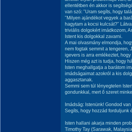
ellentétben én akkor is segítség
van szó: "Uram segíts, hogy tal
"Milyen ajándékot vegyek a bar
hagytam a kocsi kulcsát?" Látv
triviális dolgokért imádkozom,
Istent kis dolgokkal zavarni.
A mai olvasmány elmondja, hogy
nem fogtak semmit a tengeren, Jé
igevers is arra emlékeztet, hogy 
Hiszen még azt is tudja, hogy h
Isten meghallgatja a barátom im
imádságaimat azokról a kis do
aggasztanak.
Semmi sem túl lényegtelen Iste
gondunkkal, mert ő szeret minke
Imádság: Istenünk! Gondod van a
Segíts, hogy hozzád forduljunk 
Isten hallani akarja minden prob
Timothy Tay (Sarawak, Malaysia