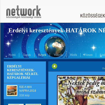
Erdélyi keresztények-HATÁROK 
Nyitó
Tagok
Képek
Videók
Hírek
Fórum
Lin
ERDÉLYI
Di
KERESZTÉNYEK-
HATÁROK NÉLKÜL
KÉPGALÉRIÁI
IGE A MAI
NAPRA 2018
338 kép