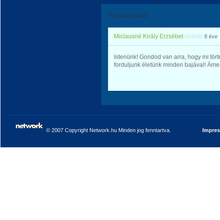
Hozzászólások
Miclausné Király Erzsébet
üzente
8 éve
Istenünk! Gondod van arra, hogy mi tört
forduljunk életünk minden bajával! Áme
© 2007 Copyright Network.hu Minden jog fenntartva.
Impre