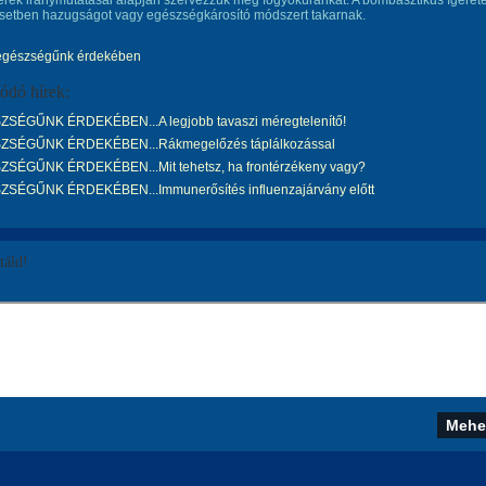
ek iránymutatásai alapján szervezzük meg fogyókúránkat. A bombasztikus ígéret
setben hazugságot vagy egészségkárosító módszert takarnak.
egészségűnk érdekében
ódó hírek:
SÉGŰNK ÉRDEKÉBEN...A legjobb tavaszi méregtelenítő!
SÉGŰNK ÉRDEKÉBEN...Rákmegelőzés táplálkozással
SÉGŰNK ÉRDEKÉBEN...Mit tehetsz, ha frontérzékeny vagy?
SÉGŰNK ÉRDEKÉBEN...Immunerősítés influenzajárvány előtt
áld!