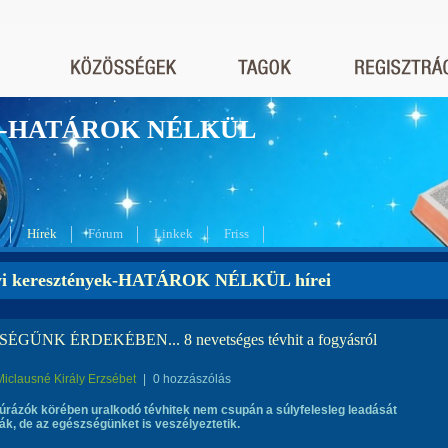
nyek-HATÁROK NÉLKÜL
Hírek
Fórum
Linkek
Friss
yi keresztények-HATÁROK NÉLKÜL hírei
ÉGŰNK ÉRDEKÉBEN... 8 nevetséges tévhit a fogyásról
Miclausné Király Erzsébet
|
0 hozzászólás
úrázók körében uralkodó tévhitek nem csupán a súlyfelesleg leadását
ják, de az egészségünket is veszélyeztetik.