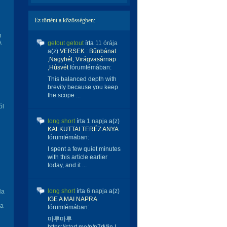
Ez történt a közösségben:
n
A
getout getout
írta
11 órája
a(z)
VERSEK : Bűnbánat
,Nagyhét, Virágvasárnap
,Húsvét
fórumtémában:
This balanced depth with
brevity because you keep
the scope ...
ól
long short
írta
1 napja
a(z)
KALKUTTAI TERÉZ ANYA
fórumtémában:
I spent a few quiet minutes
with this article earlier
today, and it ...
long short
írta
6 napja
a(z)
Ha
IGE A MAI NAPRA
ja
fórumtémában:
마루마루