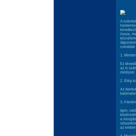
A számtal
hiedelmek
következő
össze, me
közvélemé
átgondoln
csináltak
1. Minden
Ez tévedé
az is szá
módszer.
2. Elég k
Az ikerku
kalóriabe
3. A test
Igen, val
közérzetn
a mozgás 
súlyunkon
az embert