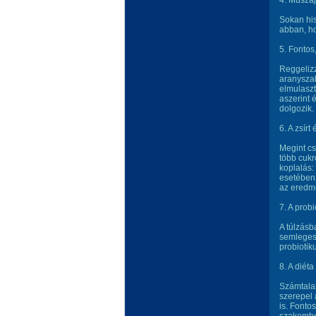
4. Muszáj
Sokan his
abban, ho
5. Fontos
Reggelizz
aranyszab
elmulaszt
aszerint 
dolgozik.
6. A zsír
Megint cs
több cukr
koplalás:
esetében,
az eredm
7. A prob
A túlzásb
semleges
probiotik
8. A diét
Számtalan
szerepel
is. Fonto