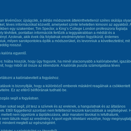
an tévéműsor, újságcikk, a diétás módszerek áttekinthetetlenül széles skálája olya
et, téves információkat közvetít, amelyeket szinte lehetetlen kimosni az agyakból. 
kben egy szakember, Tim Spector, a King’s College London professzora foglalja
ly tévhitek, pontatlan információk fertőzik a leggyakrabban a médiát és a
nyt. Azoknak, akik évek óta folytatnak eredménytelen fogyókúrát, érdemes
iuk, milyen sarokpontokra építik a módszerüket, és levonniuk a következtetést, mit
 eddig rosszul.
 kalória egyenlő.
s: hiába hisszük, hogy úgy fogyunk, ha minél alacsonyabb a kalóriabevitel, igazáb
mít, hogy miből áll össze az étrendünk. A kalóriák puszta számolgatása téves
orlátozni a kalóriabevitelt a fogyáshoz.
tatások is bizonyítják, hogy a különböző emberek másként reagálnak a csökkentett
vitelre. Ez az eltérő bélflórának tudható be.
mozgás segít a fogyásban.
óban sokat segít, jót tesz a szívnek és az ereknek, a hangulatnak és az általános
ek. Ettől függetlenül azonban nem feltétlenül leszünk karcsúbbak a segítségével. 
mellett nem ügyelünk a táplálkozásra, akár maratoni távokat is lefuthatunk,
 nem látszik majd az eredmény. A sport egyik lélektani veszélye, hogy megnyugtat
: mindent megtett az egészségéért.