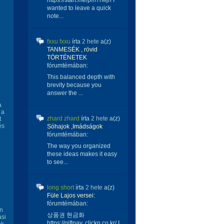
https://start.me/p/n7rMjn I
wanted to leave a quick
note...
fxxu fxxu
írta
2 hete
a(z)
TANMESÉK , rövid
TÖRTÉNETEK
fórumtémában:
This balanced depth with
brevity because you
answer the ...
a
 a
zhard zhard
írta
2 hete
a(z)
t
és
Sóhajok ,Imádságok
fórumtémában:
The way you organized
these ideas makes it easy
to see...
long short
írta
2 hete
a(z)
Füle Lajos versei:
fórumtémában:
en
상품권 현금화
ási
https://giftpay. clickn.co.kr/ I