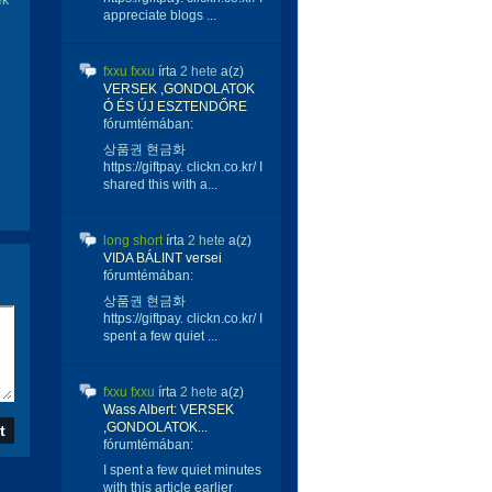
ek
appreciate blogs ...
fxxu fxxu
írta
2 hete
a(z)
VERSEK ,GONDOLATOK
Ó ÉS ÚJ ESZTENDŐRE
fórumtémában:
상품권 현금화
https://giftpay. clickn.co.kr/ I
shared this with a...
long short
írta
2 hete
a(z)
VIDA BÁLINT versei
fórumtémában:
상품권 현금화
https://giftpay. clickn.co.kr/ I
spent a few quiet ...
fxxu fxxu
írta
2 hete
a(z)
Wass Albert: VERSEK
,GONDOLATOK...
fórumtémában:
I spent a few quiet minutes
with this article earlier