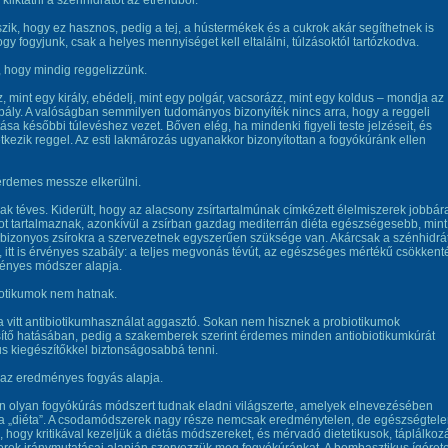
 kiiktatni a szénhidrátot az étrendből.
zik, hogy ez hasznos, pedig a tej, a hústermékek és a cukrok akár segíthetnek is
gy fogyjunk, csak a helyes mennyiséget kell eltalálni, túlzásoktól tartózkodva.
, hogy mindig reggelizzünk.
, mint egy király, ebédelj, mint egy polgár, vacsorázz, mint egy koldus – mondja az
ály. A valóságban semmilyen tudományos bizonyíték nincs arra, hogy a reggeli
ása későbbi túlevéshez vezet. Bőven elég, ha mindenki figyeli teste jelzéseit, és
étkezik reggel. Az esti lakmározás ugyanakkor bizonyítottan a fogyókúránk ellen
t érdemes messze elkerülni.
ak téves. Kiderült, hogy az alacsony zsírtartalmúnak címkézett élelmiszerek jobbár
ot tartalmaznak, azonkívül a zsírban gazdag mediterrán diéta egészségesebb, mint
 bizonyos zsírokra a szervezetnek egyszerűen szüksége van. Akárcsak a szénhidrá
 itt is érvényes szabály: a teljes megvonás tévút, az egészséges mértékű csökkent
ényes módszer alapja.
iotikumok nem hatnak.
a vitt antibiotikumhasználat aggasztó. Sokan nem hisznek a probiotikumok
ítő hatásában, pedig a szakemberek szerint érdemes minden antiobiotikumkúrát
us kiegészítőkkel biztonságosabbá tenni.
a az eredményes fogyás alapja.
 olyan fogyókúrás módszert tudnak eladni világszerte, amelyek elnevezésében
 a „diéta”. A csodamódszerek nagy része nemcsak eredménytelen, de egészségtel
s, hogy kritikával kezeljük a diétás módszereket, és mérvadó dietetikusok, táplálkoz