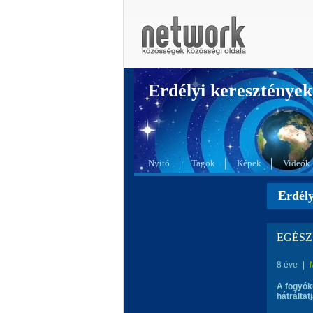
Erdélyi kereszté
Nyitó
Tagok
Képek
Videók
Erdél
EGÉSZS
8 éve
|
A fogyók
hátráltat