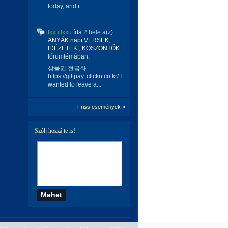
today, and it ...
fxxu fxxu
írta
2 hete
a(z)
ANYÁK napi VERSEK,
IDÉZETEK , KÖSZÖNTŐK
fórumtémában:
상품권 현금화
https://giftpay. clickn.co.kr/ I
wanted to leave a...
Friss események »
Szólj hozzá te is!