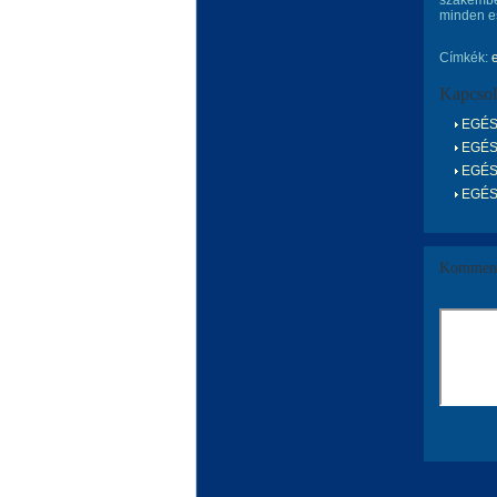
szakember
minden e
Címkék:
Kapcsol
EGÉSZ
EGÉSZ
EGÉSZ
EGÉSZ
Komment