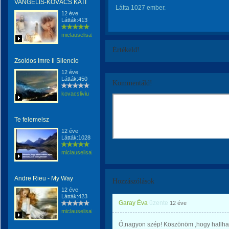
VANGELIS-KOVÁCS KATI
Látta 1027 ember.
12 éve
Látták:413
miclauselisabeta
Értékeld!
Zsoldos Imre Il Silencio
12 éve
Látták:450
Kommentáld!
kovacsliviu
Te felemelsz
12 éve
Látták:1028
miclauselisabeta
Andre Rieu - My Way
Hozzászólások
12 éve
Látták:423
Garay Éva
üzente
12 éve
miclauselisabeta
Ó,nagyon szép! Köszönöm ,hogy hallha