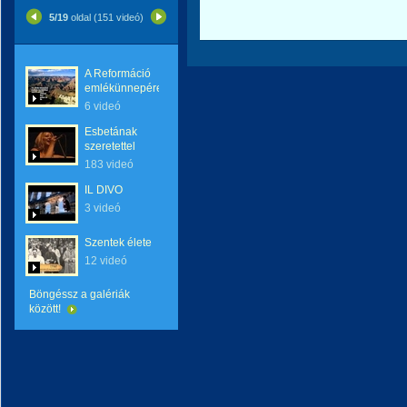
5/19
oldal (151 videó)
A Reformáció
emlékünnepére
6 videó
Esbetának
szeretettel
183 videó
IL DIVO
3 videó
Szentek élete
12 videó
Böngéssz a galériák
között!