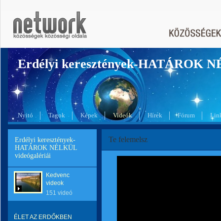
Erdélyi keresztények-HATÁROK 
Nyitó
Tagok
Képek
Videók
Hírek
Fórum
Lin
Te felemelsz
Erdélyi keresztények-
HATÁROK NÉLKÜL
videógalériái
Kedvenc
videok
151 videó
ÉLET AZ ERDŐKBEN