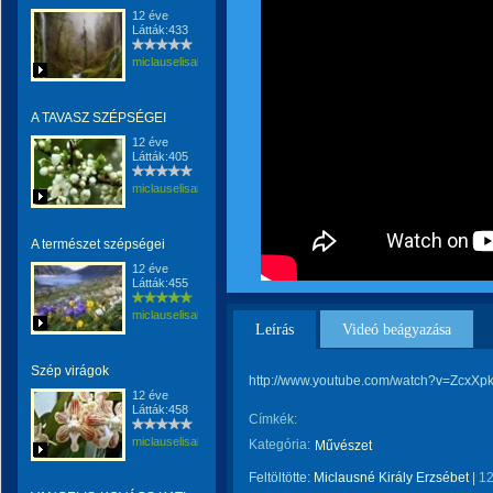
12 éve
Látták:433
miclauselisabeta
A TAVASZ SZÉPSÉGEI
12 éve
Látták:405
miclauselisabeta
A természet szépségei
12 éve
Látták:455
miclauselisabeta
Leírás
Videó beágyazása
Szép virágok
http://www.youtube.com/watch?v=ZcxX
12 éve
Látták:458
Címkék:
miclauselisabeta
Kategória:
Művészet
Feltöltötte:
Miclausné Király Erzsébet
|
12