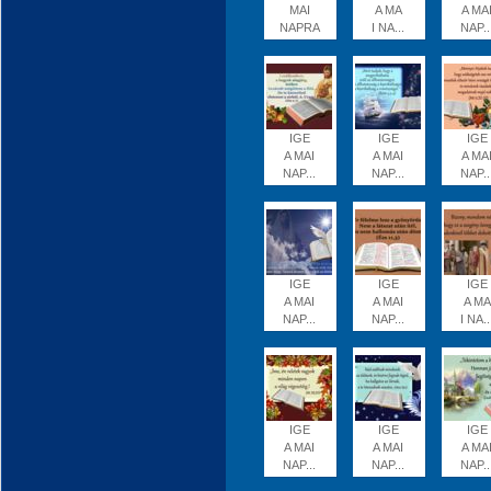
MAI
A MA
A MA
NAPRA
I NA...
NAP..
IGE
IGE
IGE
A MAI
A MAI
A MA
NAP...
NAP...
NAP..
IGE
IGE
IGE
A MAI
A MAI
A MA
NAP...
NAP...
I NA..
IGE
IGE
IGE
A MAI
A MAI
A MA
NAP...
NAP...
NAP..