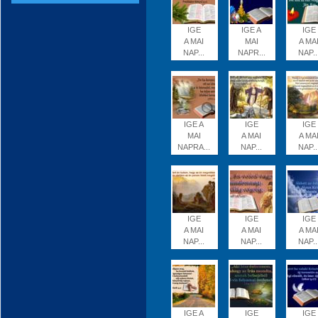
IGE
IGE A
IGE
A MAI
MAI
A MA
NAP...
NAPR...
NAP..
IGE A
IGE
IGE
MAI
A MAI
A MA
NAPRA...
NAP...
NAP..
IGE
IGE
IGE
A MAI
A MAI
A MA
NAP...
NAP...
NAP..
IGE A
IGE
IGE