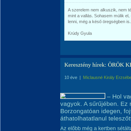
A szerelem nem alkuszik, nem té
mint a vallás. Sohasem múlik el,
lenni, még a késő öregségben is.
Krúdy Gyula
Keresztény hírek: ÖRÖK 
10 éve
|
Miclausné Király Erzséb
– Hol vag
vagyok. A sűrűjében. Ez
Borzongatóan idegen, foj
áthatolhatatlanul teleszőt
Az előbb még a kertben sétált