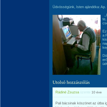
Üdvösségünk, Isten ajándéka: Ap. 
,,
te
cs
Eze
a F
ki
na
ke
Dö
er
üd
Utolsó hozzászólás
Rádiné Zsuzsa
üzente
10 éve
Pali bácsinak köszönet az útba ig