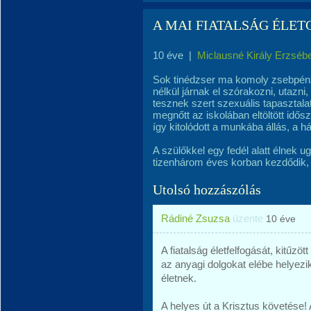
A MAI FIATALSÁG ÉLET
10 éve
|
Miclausné Király Erzséb
Sok tinédzser ma komoly zsebpénz 
nélkül járnak el szórakozni, utazni,
tesznek szert szexuális tapasztal
megnőtt az iskolában eltöltött idős
így kitolódott a munkába állás, a 
A szülőkkel egy fedél alatt élnek ug
tizenhárom éves korban kezdődik, 
Utolsó hozzászólás
Rádiné Zsuzsa
üzente
10 éve
A fiatalság életfelfogását, kitűzöt
az anyagi dolgokat elébe helyezik
életnek.
A helyes út a Krisztus követése!