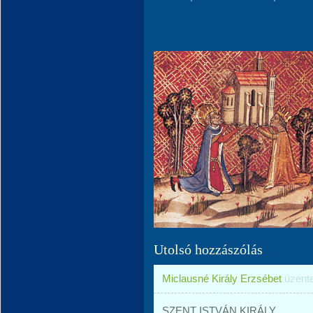
Utolsó hozzászólás
Miclausné Király Erzsébet
üzent
SZENT ISTVÁN KIRÁLY