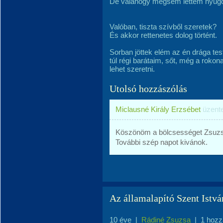
De valahogy mégsem lettem nyugo
Valóban, tiszta szívből szeretek?
És akkor rettenetes dolog történt.
Sorban jöttek elém az én drága te
túl régi barátaim, sőt, még a rokon
lehet szeretni.
Utolsó hozzászólás
Miclausné Király Erzsébet
üzent
Köszönöm a bölcsességet Zsuz
További szép napot kivánok.
Az államalapító Szent Istvá
10 éve
|
Rádiné Zsuzsa
|
1 hozz