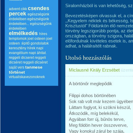
Siralomházból is van lehetőség, s
csendes
advent
cikk
percek
egészségünk
Bevezetésképen olvassuk el, a cím
érdekében
egészségünk
,,Kegyelem néktek és békesség, Is
érdekében...
egészségűnk
Krisztustól" Földünkön élő nemzet
érdekében
törvény legszigorúbb pontja, az él
elmélkedés
híres
országban, a törvény szigora, halálo
templomok
joel osteen
joel
előfordulnak kivételes esetek is, a
osteen :épitő gondolatok
adhat, a halálraítélt rabnak.
keresztény hírek
napi
evangélium
napi áhitat.
Utolsó hozzászólás
reggeli dicseret
reggeli
dicséret
reggeli dícséret
tanmese
saját vers
Miclausné Király Erzsébet
üzent
történet
virtualiskavezonoknek
A börtönőr meglepődik
Filippi dohos börtönében
Sok rab volt már kezem ügyében
Láttam foglyot, ki szökni készül,
Átkozódik, míg belekékül,
Agyában forr új, bűnös terve,
Meg földön hever összeverve,
Vagy konokul zárul be szája,