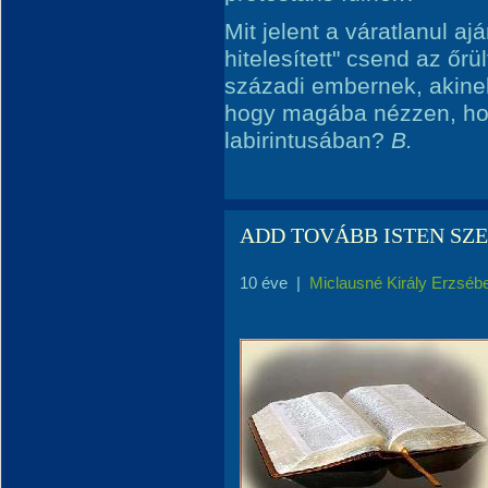
Mit jelent a váratlanul aj
hitelesített" csend az ő
századi embernek, akin
hogy magába nézzen, hog
labirintusában?
B.
ADD TOVÁBB ISTEN SZ
10 éve
|
Miclausné Király Erzséb