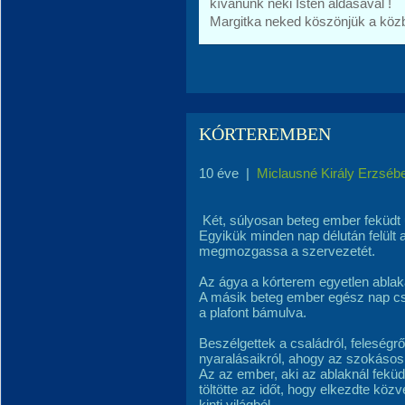
kívánunk neki Isten áldásával !
Margitka neked köszönjük a közb
KÓRTEREMBEN
10 éve
|
Miclausné Király Erzséb
Két, súlyosan beteg ember feküdt
Egyikük minden nap délután felült
megmozgassa a szervezetét.
Az ágya a kórterem egyetlen ablak
A másik beteg ember egész nap cs
a plafont bámulva.
Beszélgettek a családról, feleségrő
nyaralásaikról, ahogy az szokásos 
Az az ember, aki az ablaknál feküdt
töltötte az időt, hogy elkezdte közv
kinti világból.