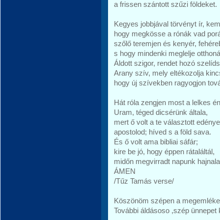
a frissen szántott szűzi földeket.
Kegyes jobbjával törvényt ír, ke
hogy megkösse a rónák vad porá
szőlő teremjen és kenyér, fehére
s hogy mindenki meglelje otthoná
Áldott szigor, rendet hozó szelíd
Arany szív, mely eltékozolja kinc
hogy új szívekben ragyogjon tov
Hát róla zengjen most a lelkes é
Uram, téged dicsérünk általa,
mert ő volt a te választott edénye
apostolod; híved s a föld sava.
És ő volt ama bibliai sáfár;
kire be jó, hogy éppen rátaláltál,
midőn megvirradt napunk hajnala
ÁMEN
/Tűz Tamás verse/
Köszönöm szépen a megemlékez
További áldásoso ,szép ünnepet k