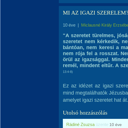
MI AZ IGAZI SZERELEM
10 éve
|
Miclausné Király Erzséb
"A szeretet türelmes, jósá
szeretet nem kérkedik, ne
bántóan, nem keresi a ma
nem rója fel a rosszat. N
örül az igazsággal. Minde
remél, mindent eltűr. A sz
13:4-8)
Ez az idézet az igazi szere
mind megtalálhatók Jézusban
amelyet igazi szeretet hat át
Utolsó hozzászólás
Rádiné Zsuzsa
üzente
10 éve