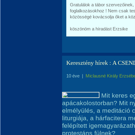
Gratulálok a tábor szervezőinek, 
foglalkozásokhoz ! Nem csak test
közösségé kovácsolja őket a kö
köszönöm a híradást Erzsike
Keresztény hírek : A CSE
10 éve
|
Miclausné Király Erzséb
Mit keres e
apácakolostorban? Mit ny
elmélyülés, a meditáció c
liturgiája, a hárfacitera
felépített igemagyarázath
protestáns fülnek?