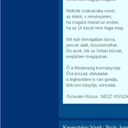
Nélküle zsákutcába vezet,
az életút, s reménytelen,
ha magára marad az ember,
ha az Úr kezét nem fogja meg.
Mit épít önmagában bízva,
percek alatt, összeomolhat,
De azok, kik az Úrban bíznak,
erejükben megújulnak.
Ő a Mindenség kormányzója
Őrá bízzad, életutadat.
a legkisebbre is van gondja,
bölcsen irányítja, sorsodat.
/Schvalm Rózsa : NÉZZ VISSZA
Keresztény hírek: Nyár, kon