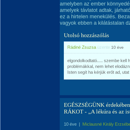
amelyben az ember könnyedén e
amelyek távlatot adtak, járhat
ez a hirtelen menekülés. Bezav
vagyok ebben a kilátástalan 
Utolsó hozzászólás
Rádiné Zsuzsa
üzente
10 éve
elgondolkodtató..... szembe kell
problémákkal, nem lehet elodázni n
Isten segít ha kérjük erőt ad, utat
EGÉSZSÉGÜNK érdekében 
RÁKOT - „A lékúra és az is
10 éve
|
Miclausné Király Erzséb