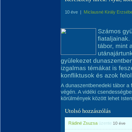
10 éve
|
Miclausné Király Erzséb
Számos gyül
fiataljainak
tábor, mint
utánajártun
gyülekezet dunaszentben
izgalmas témákat is fesz
konfliktusok és azok felo
A dunaszentbenedeki tábor a fa
végén. A vidéki csendességben
körülmények között lehet Isten
Utolsó hozzászólás
Rádiné Zsuzsa
üzente
10 éve