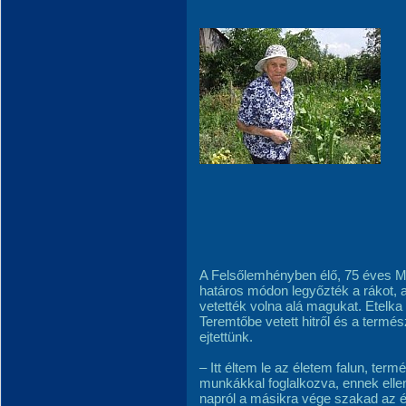
A Felsőlemhényben élő, 75 éves Mi
határos módon legyőzték a rákot, 
vetették volna alá magukat. Etelka 
Teremtőbe vetett hitről és a term
ejtettünk.
– Itt éltem le az életem falun, ter
munkákkal foglalkozva, ennek elle
napról a másikra vége szakad az 