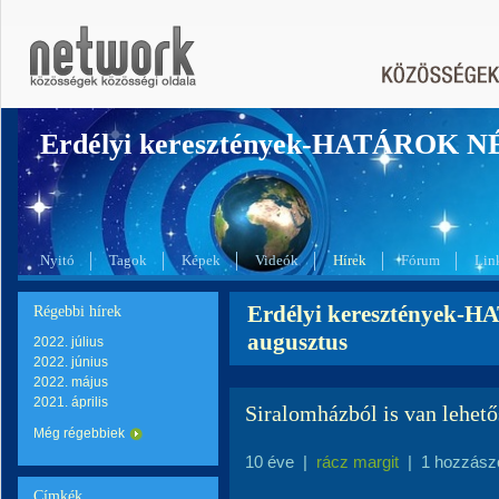
Erdélyi keresztények-HATÁROK 
Nyitó
Tagok
Képek
Videók
Hírek
Fórum
Lin
Erdélyi keresztények-
Régebbi hírek
augusztus
2022. július
2022. június
2022. május
2021. április
Siralomházból is van lehető
Még régebbiek
10 éve
|
rácz margit
|
1 hozzász
Címkék