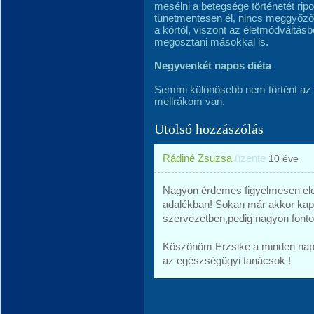
mesélni a betegsége történetét ripo
tünetmentesen él, nincs meggyőző
a kórtól, viszont az életmódváltásb
megosztani másokkal is.
Negyvenkét napos diéta
Semmi különösebb nem történt az 
mellrákom van.
Utolsó hozzászólás
Rádiné Zsuzsa
üzente
10 éve
Nagyon érdemes figyelmesen elol
adalékban! Sokan már akkor kap
szervezetben,pedig nagyon fontos
Köszönöm Erzsike a minden napo
az egészségügyi tanácsok !