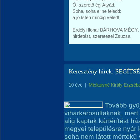
Ő, szerető égi Atyád.
Soha, soha el ne feledd:
a jó Isten mindig veled!
Erdélyi Ilona: BÁRHOVA MÉGY…
hirdetést, szeretettel Zsuzsa
Keresztény hírek: SEGÍ
10 éve
|
Miclausné Király Erzséb
Tovább gyűj
viharkárosultaknak, mert 
alig kaptak kártérítést há
megyei településre nyár 
soha nem látott mértékű v