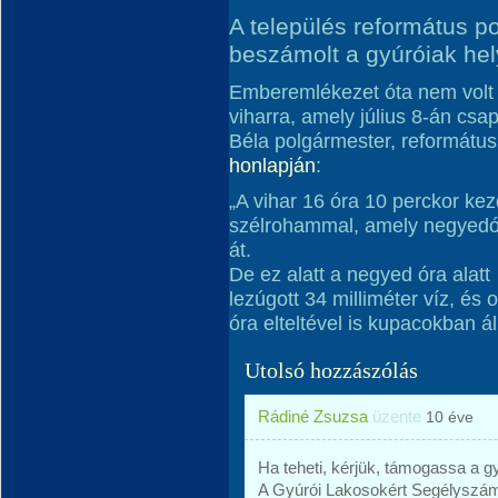
A település református po
beszámolt a gyúróiak hel
Emberemlékezet óta nem volt 
viharra, amely július 8-án csap
Béla polgármester, református
honlapján
:
„A vihar 16 óra 10 perckor kezd
szélrohammal, amely negyedóra
át.
De ez alatt a negyed óra alatt
lezúgott 34 milliméter víz, é
óra elteltével is kupacokban áll
Utolsó hozzászólás
Rádiné Zsuzsa
üzente
10 éve
Ha teheti, kérjük, támogassa a gy
A Gyúrói Lakosokért Segélyszá