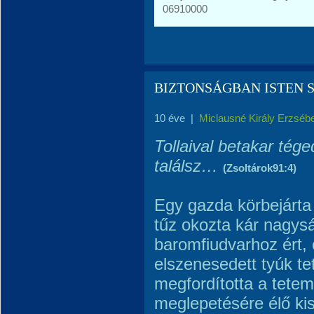
06910000
BIZTONSÁGBAN ISTEN 
10 éve
|
Miclausné Király Erzséb
Tollaival betakar tége
találsz…
(Zsoltárok91:4)
Egy gazda körbejárta 
tűz okozta kár nagys
baromfiudvarhoz ért, 
elszenesedett tyúk te
megfordította a tete
meglepetésére élő kis