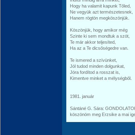
Hogy ha valamit kapunk Tőled,
Ne vegyük azt természetesnek,
Hanem rögtön megköszönjük.
Köszönjük, hogy amikor még
Szinte ki sem mondtuk a szót,
Te már akkor teljesíted,
Ha az a Te dicsőségedre van.
Te ismered a szívünket,
Jól tudod minden dolgunkat,
Jóra fordítod a rosszat is,
Kimentve minket a mélységből.
1981. január
Sántáné G. Sára: GONDOLATO
köszönöm meg Erzsike a mai ige 