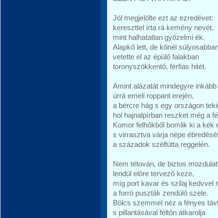
Jól megjelölte ezt az ezredévet:
kereszttel írta rá kemény nevét,
mint halhatatlan győzelmi ék.
Alapkő lett, de kőnél súlyosabba
vetette el az épülő falakban
toronyszökkentő, férfias hitét.
Amint alázatát mindegyre inkább
úrrá emeli roppant erején,
a bércre hág s egy országon tekin
hol hajnalpírban reszket még a fé
Komor felhőkből bomlik ki a kék 
s virrasztva várja népe ébredésé
a századok szélfútta reggelén.
Nem tétován, de biztos mozdulat
lendül előre tervező keze,
míg port kavar és szilaj kedvvel 
a forró puszták zendülő szele.
Bölcs szemmel néz a fényes táv
s pillantásával féltőn átkarolja