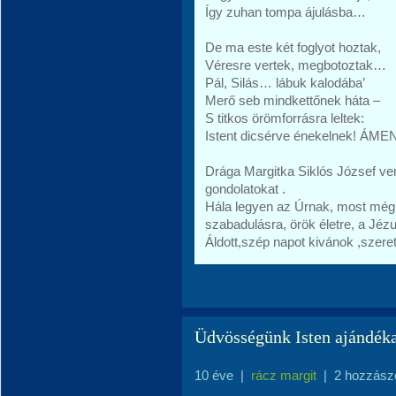
Így zuhan tompa ájulásba…
De ma este két foglyot hoztak,
Véresre vertek, megbotoztak…
Pál, Silás… lábuk kalodába’
Merő seb mindkettőnek háta –
S titkos örömforrásra leltek:
Istent dicsérve énekelnek! ÁME
Drága Margitka Siklós József v
gondolatokat .
Hála legyen az Úrnak, most még 
szabadulásra, örök életre, a Jézus
Áldott,szép napot kivánok ,szeret
Üdvösségünk Isten ajándék
10 éve
|
rácz margit
|
2 hozzász