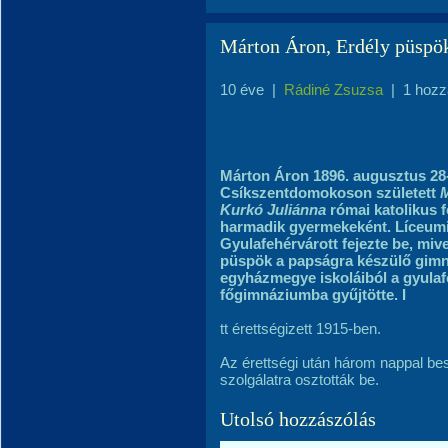
Márton Áron, Erdély püspö
10 éve
|
Rádiné Zsuzsa
|
1 hozz
Márton Áron 1896. augusztus 28
Csíkszentdomokoson született
Kurkó Juliánna
római katolikus 
harmadik gyermekeként. Líceumi
Gyulafehérvárott fejezte be, miv
püspök a papságra készülő gimn
egyházmegye iskoláiból a gyulaf
főgimnáziumba gyűjtötte. I
tt érettségizett 1915-ben.
Az érettségi után három nappal be
szolgálatra osztották be.
Utolsó hozzászólás