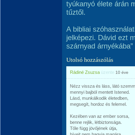
tyúkanyó élete árán m
tűztől.
A bibliai szóhasznála
jelképezi. Dávid ezt 
szárnyad árnyékába”
Utolsó hozzászólás
Rádiné Zsuzsa
üzente
10 éve
Nézz vissza és láss, látó szemm
mennyi bajból mentett Istened.
Lásd, munkálkodik életedben,
megsegít, hordoz és felemel.
Kezében van az ember sorsa,
benne rejlik, létbiztonsága.
Tőle függ jövőjének útja,
híveit nem hagyja magára.