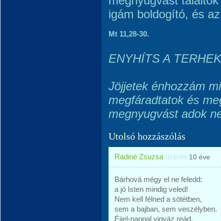
megnyugvást találtok 
igám boldogító, és a
Mt 11,28-30.
ENYHÍTS A TERHE
Jöjjetek énhozzám mi
megfáradtatok és meg
megnyugvást adok ne
Utolsó hozzászólás
Rádiné Zsuzsa
üzente
10 éve
Bárhová mégy el ne feledd:
a jó Isten mindig veled!
Nem kell félned a sötétben,
sem a bajban, sem veszélyben.
Éjjel-nappal vigyáz reád,