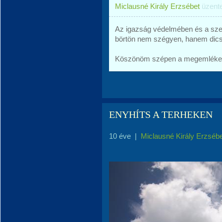
Miclausné Király Erzsébet
üzent
Az igazság védelmében és a szer
börtön nem szégyen, hanem di
Köszönöm szépen a megemlékez
ENYHÍTS A TERHEKEN
10 éve
|
Miclausné Király Erzséb