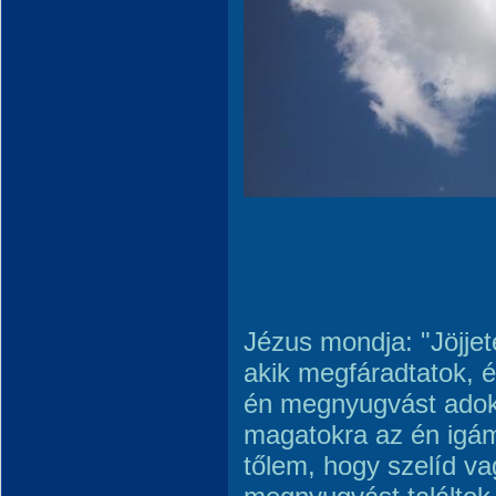
Jézus mondja: "Jöjje
akik megfáradtatok, 
én megnyugvást adok
magatokra az én igám
tőlem, hogy szelíd va