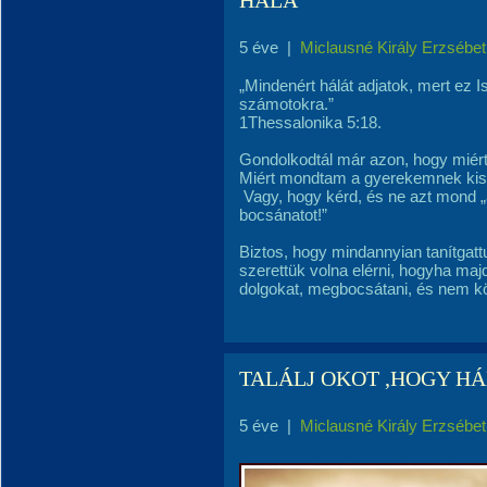
HÁLA
5 éve
|
Miclausné Király Erzsébet
„Mindenért hálát adjatok, mert ez 
számotokra.”
1Thessalonika 5:18.
Gondolkodtál már azon, hogy miért 
Miért mondtam a gyerekemnek kis
Vagy, hogy kérd, és ne azt mond „
bocsánatot!”
Biztos, hogy mindannyian tanítgatt
szerettük volna elérni, hogyha ma
dolgokat, megbocsátani, és nem kö
TALÁLJ OKOT ,HOGY HÁ
5 éve
|
Miclausné Király Erzsébet