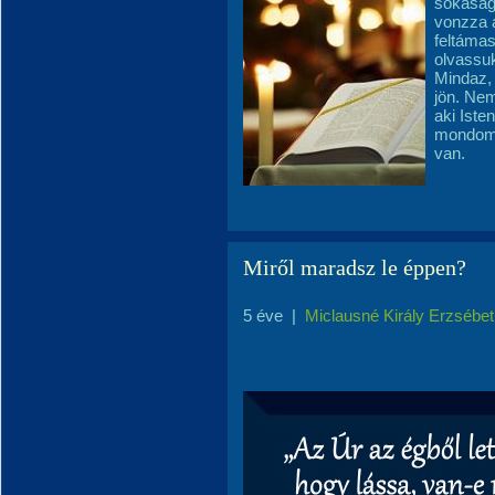
sokaság
vonzza a
feltámas
olvassuk
Mindaz, 
jön. Nem
aki Isten
mondom 
van.
Miről maradsz le éppen?
5 éve
|
Miclausné Király Erzsébet