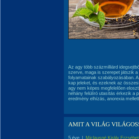
Az agy több százmilliárd idegsejtbő
szerve, maga is szerepet játszik a
folyamatainak szabályozásában. Az
kap jeleket, és ezeknek az összesí
agy nem képes megfelelően eloszta
néhány felülíró utasítás érkezik a ps
eredmény elhízás, anorexia mellett 
AMIT A VILÁG VILÁGOS
5 éve
|
Miclausné Király Erzsébet