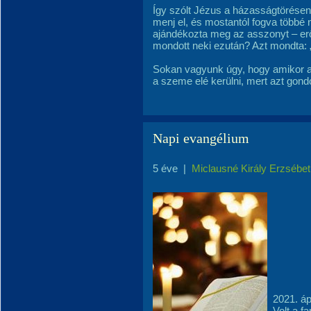
Így szólt Jézus a házasságtörésen 
menj el, és mostantól fogva többé 
ajándékozta meg az asszonyt – erő
mondott neki ezután? Azt mondta: „
Sokan vagyunk úgy, hogy amikor azt
a szeme elé kerülni, mert azt gondo
Napi evangélium
5 éve
|
Miclausné Király Erzsébet
2021. áp
Volt a f