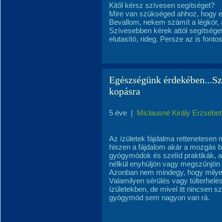
Kitől kérsz szívesen segítséget?
Mire van szükséged ahhoz, hogy egy
Bevallom, nekem számít a légkör, a
Szívesebben kérek attól segítséget
elutasító, rideg. Persze az is font
Egészségünk érdekében...Sz
kopásra
5 éve
|
Miclausné Király Erzsébet
Az ízületek fájdalma rettenetesen 
hiszen a fájdalom akár a mozgás b
gyógymódok és szelíd praktikák, 
nélkül enyhüljön vagy megszűnjön 
Azonban nem mindegy, hogy milyen j
Valamilyen sérülés vagy túlterhelés
ízületekben, de mivel itt nincsen s
gyógymód sem nagyon van rá.