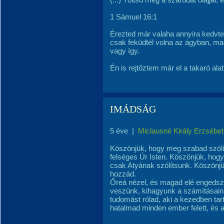
1 Sámuel 16:1
Érezted már valaha annyira kedvt
csak feküdtél volna az ágyban, m
vagy így.
Én is rejtőztem már el a takaró ala
IMÁDSÁG
5 éve
|
Miclausné Király Erzsébet
Köszönjük, hogy meg szabad szólí
felséges Úr Isten. Köszönjük, hog
csak Atyának szólítsunk. Köszönj
hozzád.
Őreá nézel, és magad elé engedsz
veszünk, kihagyunk a számításain
tudomást rólad, aki a kezedben ta
hatalmad minden ember felett, és 