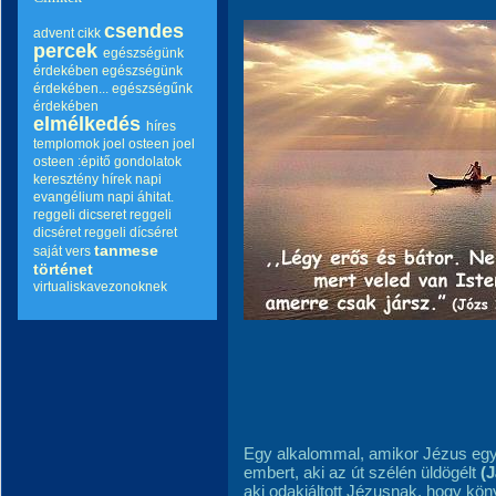
csendes
advent
cikk
percek
egészségünk
érdekében
egészségünk
érdekében...
egészségűnk
érdekében
elmélkedés
híres
templomok
joel osteen
joel
osteen :épitő gondolatok
keresztény hírek
napi
evangélium
napi áhitat.
reggeli dicseret
reggeli
dicséret
reggeli dícséret
tanmese
saját vers
történet
virtualiskavezonoknek
Egy alkalommal, amikor Jézus egy 
embert, aki az út szélén üldögélt
(
aki odakiáltott Jézusnak, hogy köny