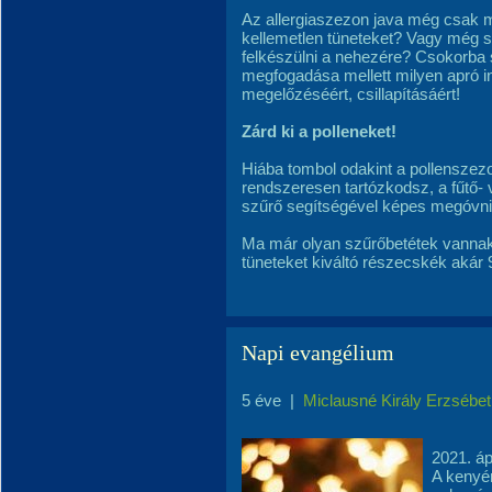
Az allergiaszezon java még csak mo
kellemetlen tüneteket? Vagy még s
felkészülni a nehezére? Csokorba 
megfogadása mellett milyen apró i
megelőzéséért, csillapításáért!
Zárd ki a polleneket!
Hiába tombol odakint a pollenszezo
rendszeresen tartózkodsz, a fűtő- 
szűrő segítségével képes megóvni
Ma már olyan szűrőbetétek vannak
tüneteket kiváltó részecskék akár
Napi evangélium
5 éve
|
Miclausné Király Erzsébet
2021. áp
A kenyér