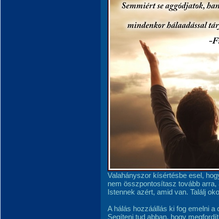
Valahányszor kísértésbe esel, hogy
nem összpontosítasz tovább arra, 
Istennek azért, amid van. Találj oko
A hálás hozzáállás ki fog emelni a
Segíteni tud abban, hogy megfordít