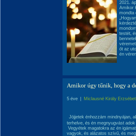
2021. áp
Amikor 
mondta ö
„Hogyan 
kérdezté
mondom 
testét, 
bennetek
véremet,
őt az ut
én vérem
Amikor úgy tűnik, hogy a d
5 éve
|
Miclausné Király Erzsébet
Jöjjetek énhozzám mindnyájan, a
terhelve, és én megnyugvást adok
Vegyétek magatokra az én igámat, 
vagyok, és alázatos szívű, és megn