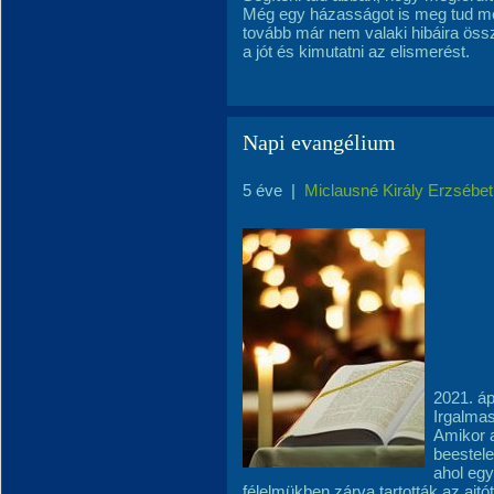
Még egy házasságot is meg tud men
tovább már nem valaki hibáira össz
a jót és kimutatni az elismerést.
Napi evangélium
5 éve
|
Miclausné Király Erzsébet
2021. áp
Irgalma
Amikor a
beestele
ahol egy
félelmükben zárva tartották az ajtót