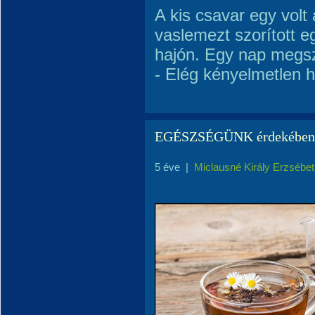
A kis csavar egy volt
vaslemezt szorított 
hajón. Egy nap megsz
- Elég kényelmetlen h
EGÉSZSÉGÜNK érdekében...
5 éve
|
Miclausné Király Erzsébet