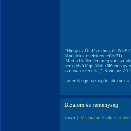
"Higgy az Úr Jézusban, és üdvözül
(Apostolok cselekedetei16:31)
Mert a hitetlen férj meg van szentel
pedig hívő férje által; különben gye
azonban szentek. (1 Korinthus7:14
Ismerek egy házaspárt, akiknek a fi
Bizalom és reménység
5 éve
|
Miclausné Király Erzsébet