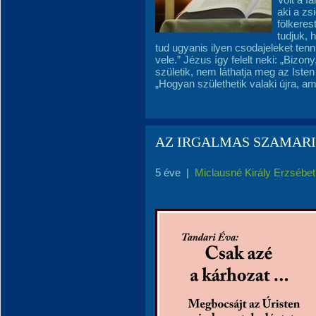
aki a zs
fölkeres
tudjuk, 
tud ugyanis ilyen csodajeleket tenn
vele.” Jézus így felelt neki: „Bizo
születik, nem láthatja meg az Ist
„Hogyan születhetik valaki újra, a
AZ IRGALMAS SZAMARI
5 éve
|
Miclausné Király Erzsébet