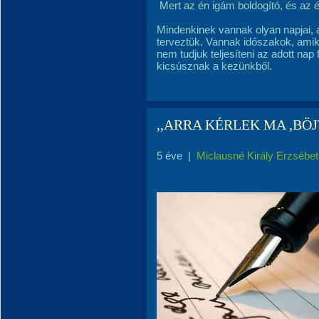
Mert az én igám boldogító, és az 
Mindenkinek vannak olyan napjai,
terveztük. Vannak időszakok, amik
nem tudjuk teljesíteni az adott nap
kicsúsznak a kezünkből.
,,ARRA KÉRLEK MA ,BÖ
5 éve
|
Miclausné Király Erzsébet