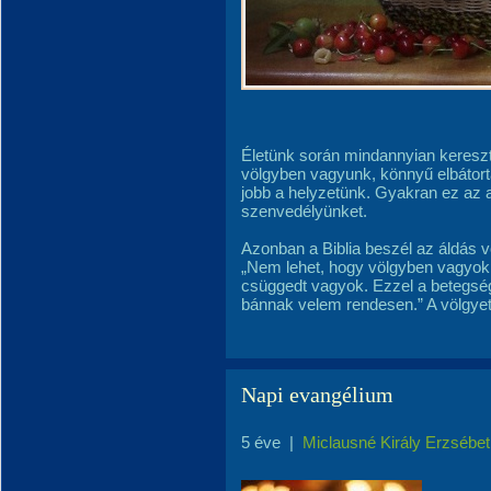
Életünk során mindannyian keresz
völgyben vagyunk, könnyű elbátort
jobb a helyzetünk. Gyakran ez az a
szenvedélyünket.
Azonban a Biblia beszél az áldás v
„Nem lehet, hogy völgyben vagyok,
csüggedt vagyok. Ezzel a beteg
bánnak velem rendesen.” A völgyet 
Napi evangélium
5 éve
|
Miclausné Király Erzsébet