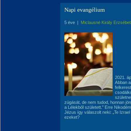
Napi evangélium
5 éve
|
Miclausné Király Erzsébet
2021. áp
Abban a
felkeres
csodálko
születne
zúgását, de nem tudod, honnan jön
a Lélekből született.” Erre Nikod
Jézus így válaszolt neki: „Te Izrae
ezeket?