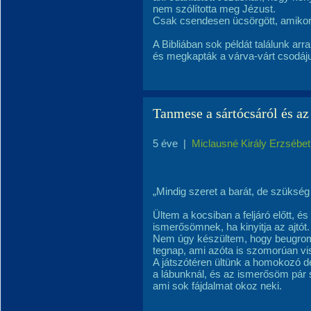
nem szólította meg Jézust.
Csak csendesen ücsörgött, amiko
A Bibliában sok példát találunk arr
és megkapták a várva-várt csodáju
Tanmese a sártócsáról és az
5 éve
|
Miclausné Király Erzsébet
„Mindig szeret a barát, de szükség 
Ültem a kocsiban a feljáró előtt, 
ismerősömnek, ha kinyitja az ajtót.
Nem úgy készültem, hogy beugrom 
tegnap, ami azóta is szomorúan vi
A játszótéren ültünk a homokozó d
a lábunknál, és az ismerősöm pár
ami sok fájdalmat okoz neki.