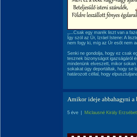
,,...Csak egy marék liszt van a fa
Így szól az Úr, Izráel Istene: A lis
nem fogy ki, míg az Úr esőt nem ad
Senki ne gondolja, hogy ez csak 
tesznek bizonyságot igazságáról 
mindenünk elveszett, mikor sokan
sokakat úgy deportáltak, hogy se 
határozott céllal, hogy elpusztuljan
Amikor ideje abbahagyni a
5 éve
|
Miclausné Király Erzsébet