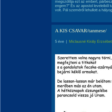
megszólítja ezt az embert, párbeszé
engem?" És az apostol leveleiből 
volt. Pál szeméről lehullott a hályog
A KIS CSAVAR/tanmese/
5 éve
|
Miclausné Király Erzsébet