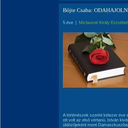
Böjte Csaba: ODAHAJOL
5 éve
|
Miclausné Király Erzsébet
A történészek szerint kétezer éve s
ott volt az első vértanú, István ki
üldözőjeként ment Damaszkuszba. 