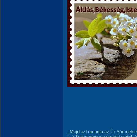
,,Majd azt mondta az Úr Sámueln
(...) Töltsd meg a szarudat olajjal, és