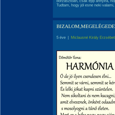
borzasztóan, csak épp annyira, hogy
Tudtam, hogy jól esne neki valami, 
BIZALOM,MEGELÉGEDE
5 éve
|
Miclausné Király Erzsébet