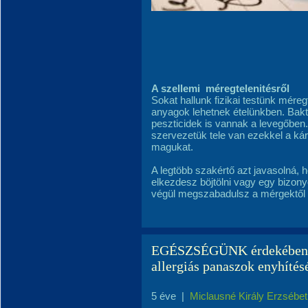
A szellemi méregtelenitésről
Sokat hallunk fizikai testünk méreg
anyagok lehetnek ételünkben. Bak
peszticidek is vannak a levegőben
szervezetük tele van ezekkel a kár
magukat.
A legtöbb szakértő azt javasolná, h
elkezdesz böjtölni vagy egy bizony
végül megszabadulsz a mérgektől 
EGÉSZSÉGÜNK érdekében...
allergiás panaszok enyhítés
5 éve
|
Miclausné Király Erzsébet