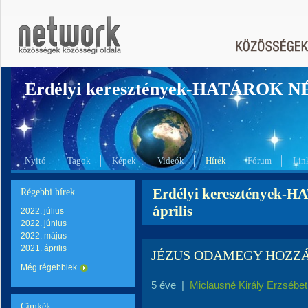
Erdélyi keresztények-HATÁROK 
Nyitó
Tagok
Képek
Videók
Hírek
Fórum
Lin
Erdélyi keresztények-
Régebbi hírek
április
2022. július
2022. június
2022. május
2021. április
JÉZUS ODAMEGY HOZZ
Még régebbiek
5 éve
|
Miclausné Király Erzsébet
Címkék