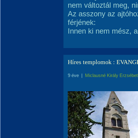
nem változtál meg, n
Az asszony az ajtóhoz
férjének:
Innen ki nem mész, 
Híres templomok : EVA
9 éve
|
Miclausné Király Erzsébet