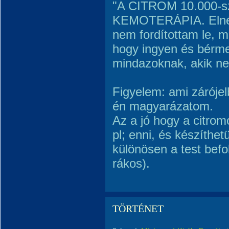
"A CITROM 10.000-sz
KEMOTERÁPIA. Elnéz
nem fordítottam le, 
hogy ingyen és bérme
mindazoknak, akik ne
Figyelem: ami zárójel
én magyarázatom.
Az a jó hogy a citromo
pl; enni, és készíthet
különösen a test befol
rákos).
TÖRTÉNET