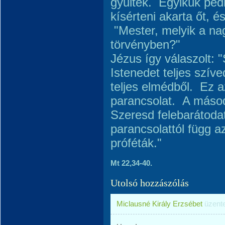
gyűltek. Egyikük pedi
kísérteni akarta őt, 
"Mester, melyik a na
törvényben?"
Jézus így válaszolt: 
Istenedet teljes szíve
teljes elmédből. Ez a
parancsolat. A másod
Szeresd felebarátoda
parancsolattól függ a
próféták."
Mt 22,34-40.
Utolsó hozzászólás
Miclausné Király Erzsébet
üzent