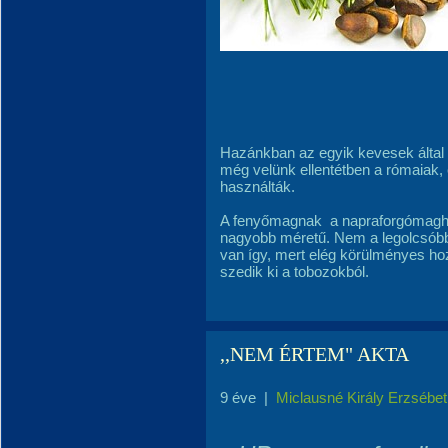
Hazánkban az egyik kevesek által
még velünk ellentétben a rómaiak,
használták.
A fenyőmagnak a napraforgómagho
nagyobb méretű. Nem a legolcsóbb 
van így, mert elég körülményes ho
szedik ki a tobozokból.
,,NEM ÉRTEM" AKTA
9 éve
|
Miclausné Király Erzsébet