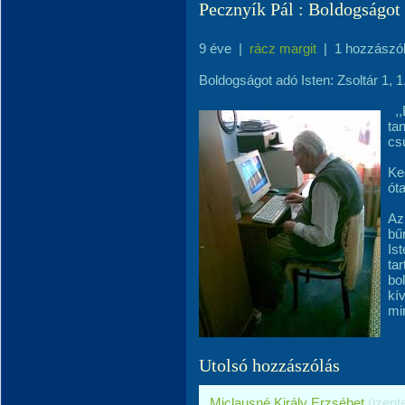
Pecznyík Pál : Boldogságot 
9 éve
|
rácz margit
|
1 hozzászó
Boldogságot adó Isten: Zsoltár 1, 1
,,
ta
cs
Ke
ót
Az
bű
Is
ta
bo
kí
mi
Utolsó hozzászólás
Miclausné Király Erzsébet
üzent