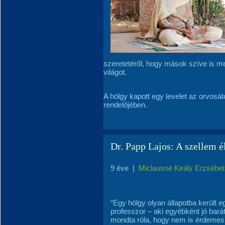
szeretetéről, hogy mások szíve is m
világot.
A hölgy kapott egy levelet az orvosá
rendelőjében.
Dr. Papp Lajos: A szellem é
9 éve
|
Miclausné Király Erzsébet
“Egy hölgy olyan állapotba került 
professzor – aki egyébként jó bar
mondta róla, hogy nem is érdemes 