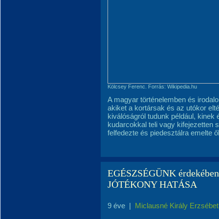
Kölcsey Ferenc. Forrás: Wikipedia.hu
A magyar történelemben és iroda
akiket a kortársak és az utókor el
kiválóságról tudunk például, kinek
kudarcokkal teli vagy kifejezetten 
felfedezte és piedesztálra emelte ő
EGÉSZSÉGÜNK érdekében.
JÓTÉKONY HATÁSA
9 éve
|
Miclausné Király Erzsébet