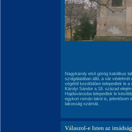
Nagykároly első görög katolikus la
szolgálatában álló, a vár védelmét 
végétől kezdődően telepedtek le a
Károlyi Sándor a 18. század elején k
Hajdúvárosba telepedtek le később
egykori román lakói is, jelentősen 
lakosság számát.
Válaszol-e Isten az imádság