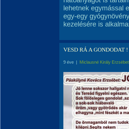
lehetnek egymással el
egy-egy gyógynövény
kezelésére is alkalma
VESD RÁ A GONDODAT !
9 éve
|
Miclausné Király Erzsébet