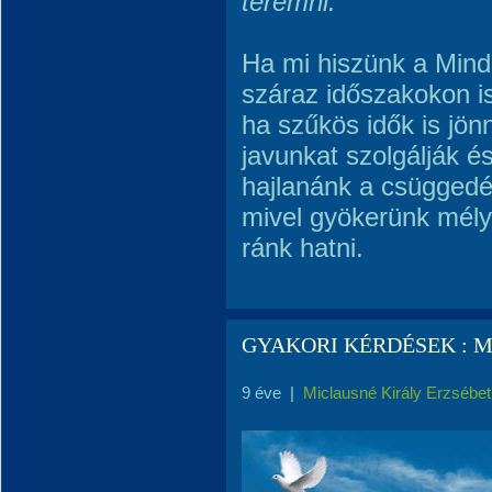
teremni.”
Ha mi hiszünk a Min
száraz időszakokon i
ha szűkös idők is jö
javunkat szolgálják é
hajlanánk a csüggedé
mivel gyökerünk mély
ránk hatni.
GYAKORI KÉRDÉSEK : MIÉ
9 éve
|
Miclausné Király Erzsébet