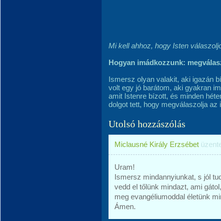
Mi kell ahhoz, hogy Isten válaszol
Hogyan imádkozzunk: megválas
Ismersz olyan valakit, aki igazán 
volt egy jó barátom, aki gyakran i
amit Istenre bízott, és minden héte
dolgot tett, hogy megválaszolja az
Utolsó hozzászólás
Miclausné Király Erzsébet
üzent
Uram!
Ismersz mindannyiunkat, s jól tu
vedd el tőlünk mindazt, ami gát
meg evangéliumoddal életünk mi
Ámen.