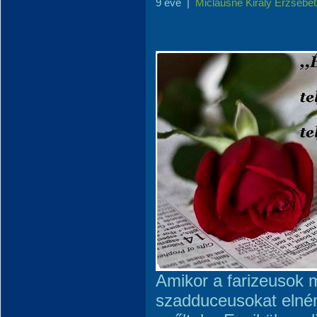
9 éve
|
Miclausné Király Erzsébet
Amikor a farizeusok 
szadduceusokat elném