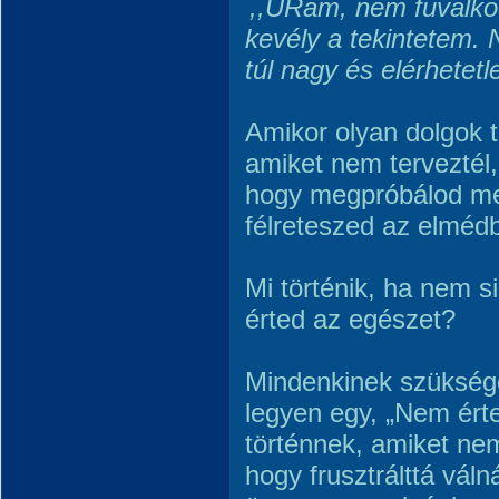
,,URam, nem fuvalkod
kevély a tekintetem.
túl nagy és elérhetet
Amikor olyan dolgok 
amiket nem terveztél
hogy megpróbálod me
félreteszed az elméd
Mi történik, ha nem s
érted az egészet?
Mindenkinek szüksége
legyen egy, „Nem ért
történnek, amiket nem
hogy frusztrálttá váln