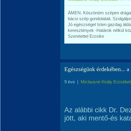
ÁMEN. Köszönöm szépen drága M
bácsi szép gondolatait. Szolgálj
Jó egészséget Isten gazdag áldá
keresztények -Határok nélkül k
Szeretettel Erzsike
Egészségünk érdekében...
9 éve
|
Miclausné Király Erzsébet
Az alábbi cikk Dr. D
jött, aki mentő-és ka