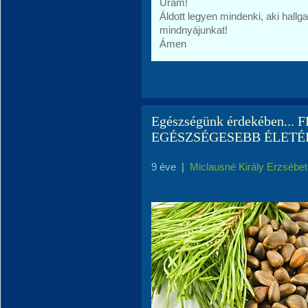
Uram!
Áldott legyen mindenki, aki hallga
mindnyájunkat!
Ámen
Egészségünk érdekében.
EGÉSZSÉGESEBB ÉLETÉ
9 éve
|
Miclausné Király Erzsébet