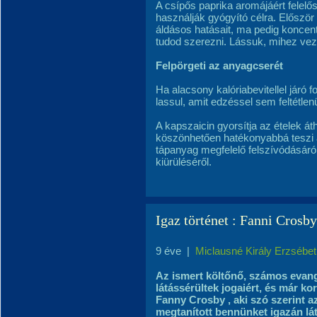
A csípős paprika aromájáért felelő
használják gyógyító célra. Először
áldásos hatásait, ma pedig koncent
tudod szerezni. Lássuk, mihez vez
Felpörgeti az anyagcserét
Ha alacsony kalóriabevitellel járó 
lassul, amit edzéssel sem feltétlen
A kapszaicin gyorsítja az ételek á
köszönhetően hatékonyabbá teszi 
tápanyag megfelelő felszívódásáról
kiürüléséről.
Igaz történet : Fanni Cr
9 éve
|
Miclausné Király Erzsébet
Az ismert költőnő, számos evangé
látássérültek jogaiért, és már k
Fanny Crosby , aki szó szerint az
megtanított bennünket igazán lát