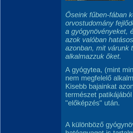
Őseink fűben-fában k
orvostudomány fejlőd
a gyógynövényeket, é
azok valóban hatáso
azonban, mit várunk 
alkalmazzuk őket.
A gyógytea, (mint mi
nem megfelelő alkalm
Kisebb bajainkat azon
természet patikájából
"előképzés" után.
A különböző gyógynöv
hatóanyagot is tarta