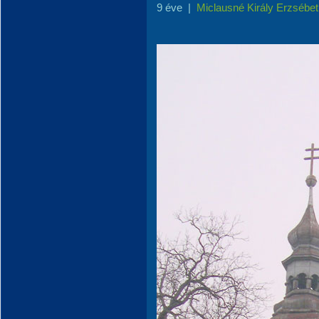
9 éve
|
Miclausné Király Erzsébet