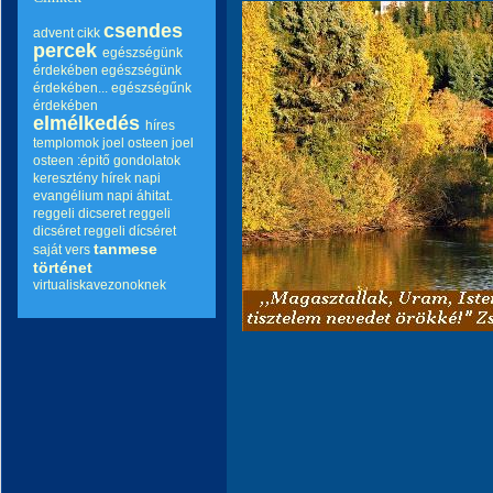
csendes
advent
cikk
percek
egészségünk
érdekében
egészségünk
érdekében...
egészségűnk
érdekében
elmélkedés
híres
templomok
joel osteen
joel
osteen :épitő gondolatok
keresztény hírek
napi
evangélium
napi áhitat.
reggeli dicseret
reggeli
dicséret
reggeli dícséret
tanmese
saját vers
történet
virtualiskavezonoknek