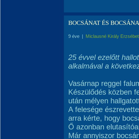
BOCSÁNAT ÉS BOCSÁN
9 éve
|
Miclausné Király Erzsébet
25 évvel ezelőtt hal
alkalmával a következ
Vasárnap reggel falum
Készülődés közben fe
után mélyen hallgatot
A felesége észrevette
arra kérte, hogy boc
Ő azonban elutasítóa
Már annyiszor bocsán