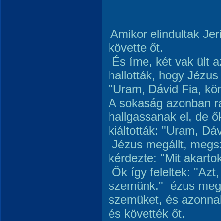
Amikor elindultak Je
követte őt.
És íme, két vak ült a
hallották, hogy Jézus 
"Uram, Dávid Fia, köny
A sokaság azonban rá
hallgassanak el, de
kiáltották: "Uram, Dáv
Jézus megállt, megszó
kérdezte: "Mit akarto
Ők így feleltek: "Azt
szemünk." ézus megs
szemüket, és azonnal
és követték őt.