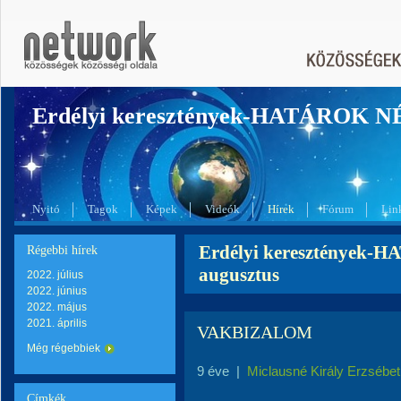
Erdélyi keresztények-HATÁROK 
Nyitó
Tagok
Képek
Videók
Hírek
Fórum
Lin
Erdélyi keresztények-
Régebbi hírek
augusztus
2022. július
2022. június
2022. május
2021. április
VAKBIZALOM
Még régebbiek
9 éve
|
Miclausné Király Erzsébet
Címkék