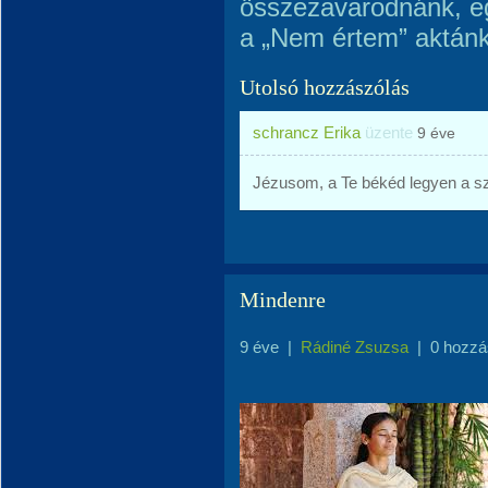
összezavarodnánk, eg
a „Nem értem” aktán
Utolsó hozzászólás
schrancz Erika
üzente
9 éve
Jézusom, a Te békéd legyen a 
Mindenre
9 éve
|
Rádiné Zsuzsa
|
0 hozzá