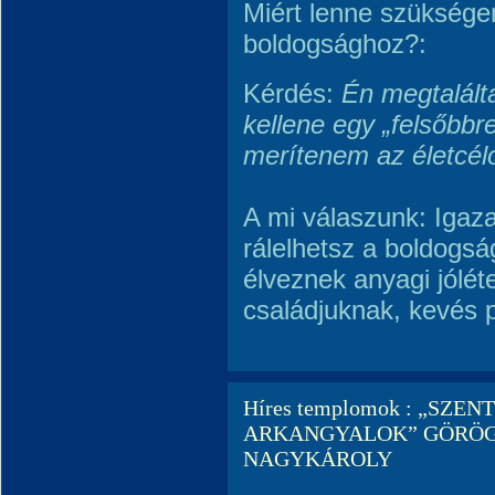
Miért lenne szüksége
boldogsághoz?:
Kérdés:
Én megtalált
kellene egy „felsőbbr
merítenem az életcé
A mi válaszunk: Igaza
rálelhetsz a boldogs
élveznek anyagi jólét
családjuknak, kevés 
Híres templomok : „SZE
ARKANGYALOK” GÖRÖG
NAGYKÁROLY