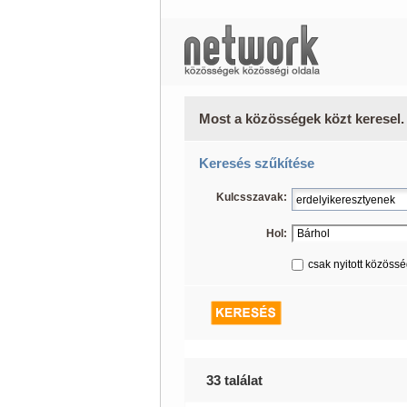
Most a közösségek közt keresel.
Keresés szűkítése
Kulcsszavak:
Hol:
csak nyitott közöss
33 találat