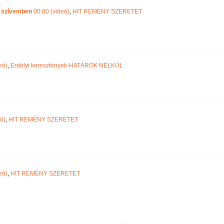
a szívemben
00:00 (videó)
,
HIT REMÉNY SZERETET
eó)
,
Erdélyi keresztények-HATÁROK NÉLKÜL
ó)
,
HIT REMÉNY SZERETET
eó)
,
HIT REMÉNY SZERETET