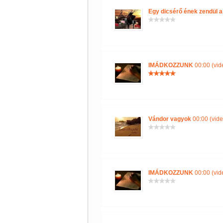
Egy dicsérő ének zendül 
IMÁDKOZZUNK
00:00 (vid
Vándor vagyok
00:00 (vide
IMÁDKOZZUNK
00:00 (vid