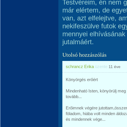
Testvéreim, én nem 
már elértem, de egye
van, azt elfelejtve, 
nekifeszülve futok egy
mennyei elhívásának 
jutalmáért.
Utolsó hozzászólás
schrancz Erika
üzente
11 éve
Könyörgés erőért
Mindenható Isten, könyörülj meg
tovább...
Erőimnek végére jutottam,összer
föladom, hiába volt minden áldoz
és mindennek vége...