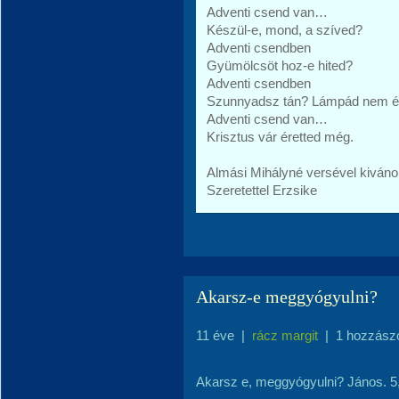
Adventi csend van…
Készül-e, mond, a szíved?
Adventi csendben
Gyümölcsöt hoz-e hited?
Adventi csendben
Szunnyadsz tán? Lámpád nem 
Adventi csend van…
Krisztus vár éretted még.
Almási Mihályné versével kiváno
Szeretettel Erzsike
Akarsz-e meggyógyulni?
11 éve
|
rácz margit
|
1 hozzász
Akarsz e, meggyógyulni? János. 5,