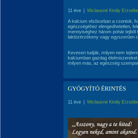
11 éve
|
Miclausné Király Erzsébe
A kalcium elsősorban a csontok, f
egészségéhez elengedhetetlen, fel
mennyiséghez három pohár tejből ho
laktózérzékeny vagy egyszerűen cs
Kevesen tudják, milyen nem tejter
kalciumban gazdag élelmiszereket 
milyen más, az egészség szempont
GYÓGYÍTÓ ÉRINTÉS
11 éve
|
Miclausné Király Erzsébe