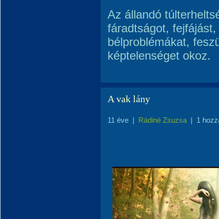
Az állandó túlterhelts
fáradtságot, fejfájás
bélproblémákat, feszü
képtelenséget okoz.
A vak lány
11 éve
|
Rádiné Zsuzsa
|
1 hozz