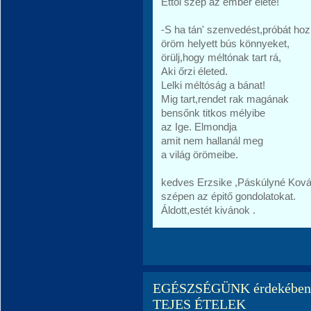
Ettől szép az ember élete!
-S ha tán' szenvedést,próbát hoz
öröm helyett bús könnyeket,
örülj,hogy méltónak tart rá,
Aki őrzi életed.
Lelki méltóság a bánat!
Mig tart,rendet rak magának
bensőnk titkos mélyibe
az Ige. Elmondja
amit nem hallanál meg
a világ örömeibe.
kedves Erzsike ,Páskúlyné Kov
szépen az épitő gondolatokat.
Áldott,estét kivánok .
EGÉSZSÉGÜNK érdekébe
TEJES ÉTELEK