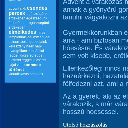
Advent a várakozás 
csendes
annak a gyönyörű gon
advent
cikk
percek
egészségünk
tanulni vágyakozni az
érdekében
egészségünk
érdekében...
egészségűnk
érdekében
Gyermekkorunkban él
elmélkedés
híres
templomok
joel osteen
joel
arra - ami biztosan me
osteen :épitő gondolatok
keresztény hírek
napi
hóesésre. És várako
evangélium
napi áhitat.
sem volt kisebb, erőt
reggeli dicseret
reggeli
dicséret
reggeli dícséret
tanmese
saját vers
Ellenkezőleg: nincs n
történet
virtualiskavezonoknek
hazaérkezni, hazatalál
fölfedezni azt, ami a m
Az a gyerek, aki az el
várakozik, s már vár
hosszú hóeséssel.
Utolsó hozzászólás