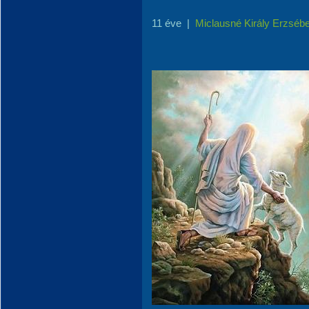
11 éve
|
Miclausné Király Erzsébe