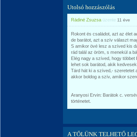
Utolsó hozzászólás
Rádiné Zsuzsa
üzente
11 éve
Rokont és családot, azt az élet a
de barátot, azt a szív választ m
S amikor övé lesz a szíved kis d
rád talál az öröm, s menekül a bá
Elég nagy a szíved, hogy többet 
lehet sok barátod, akik kedvesek
Tárd hát ki a szíved,- szeretetet 
akkor boldog a szív, amikor szer
Aranyosi Ervin: Barátok c. vers
történetet.
A TŐLÜNK TELHETŐ LE