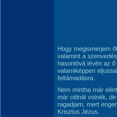
Hogy megismerjem őt 
valamint a szenvedés
hasonlóvá lévén az ő
valamiképpen eljussak
feltámadásra.
Nem mintha már elér
már célnál volnék, d
ragadjam, mert enge
Krisztus Jézus.