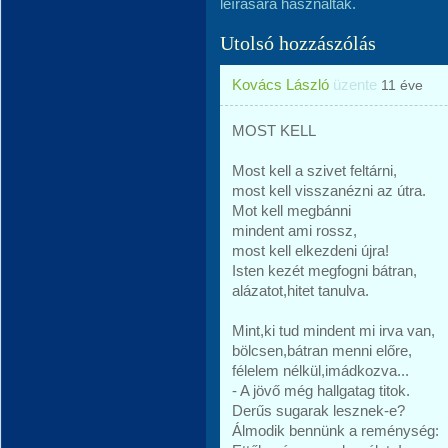
leírására használták.
Utolsó hozzászólás
Kovács László
üzente
11 éve
MOST KELL
Most kell a szivet feltárni,
most kell visszanézni az útra.
Mot kell megbánni
mindent ami rossz,
most kell elkezdeni újra!
Isten kezét megfogni bátran,
alázatot,hitet tanulva.
Mint,ki tud mindent mi irva van,
bölcsen,bátran menni előre,
félelem nélkül,imádkozva...
- A jövő még hallgatag titok.
Derűs sugarak lesznek-e?
Álmodik bennünk a reménység: