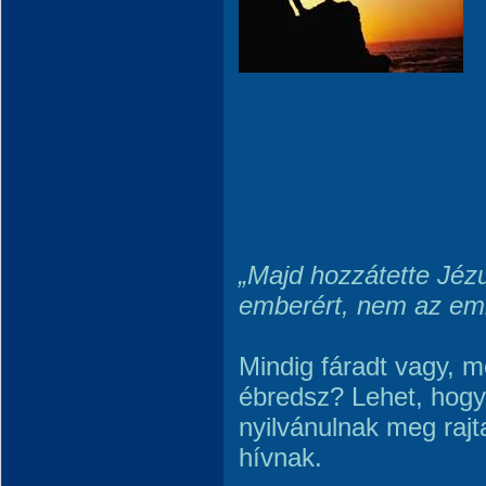
„Majd hozzátette Jézu
emberért, nem az em
Mindig fáradt vagy, m
ébredsz? Lehet, hogy 
nyilvánulnak meg raj
hívnak.