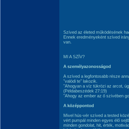
Szíved az életed működésének ha
Ennek eredményeként szíved irányu
van.
MI A SZÍV?
A személyazonosságod
A szíved a legfontosabb része anna
"valódi te" lakozik.
"Ahogyan a víz tükrözi az arcot, ú
(Példabeszédek 27:19)
"Ahogy az ember az ő szívében go
A középpontod
Mivel hús-vér szíved a tested közé
vért pumpál minden egyes élő sejt
minden gondolat, hit, érték, motiv