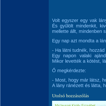
Volt egyszer egy vak lán
És gyűlölt mindenkit, ki
mellette állt, mindenben s
Egy nap azt mondta a lán
- Ha látni tudnék, hozzád
Egy napon valaki ajánd
Mikor levették a kötést, lát
Ő megkérdezte:
- Most, hogy már látsz, 
A lány ránézett és látta, 
Utolsó hozzászólás
Miclausné Király Erzsébet
üzent