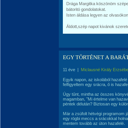
Drága Margitka köszönöm szépen
bátoritó gondolatokat.
Isten áldása legyen az olvasókon
Áldott,szép napot kivánok szerete
EGY TÖRTÉNET A BARÁ
11 éve
|
Miclausné Király Erzsébe
Egyik napon, az iskolából hazafel
felfigyeltem egy srácra, ő is hazafel
Úgy tűnt, mintha az összes könyvé
magamban, "Mi értelme van hazavi
péntek délután? Biztosan egy különc
Már a zsúfolt hétvégi programom j
egy rögbi meccs a srácokkal holna
mentem tovább az úton hazafelé.