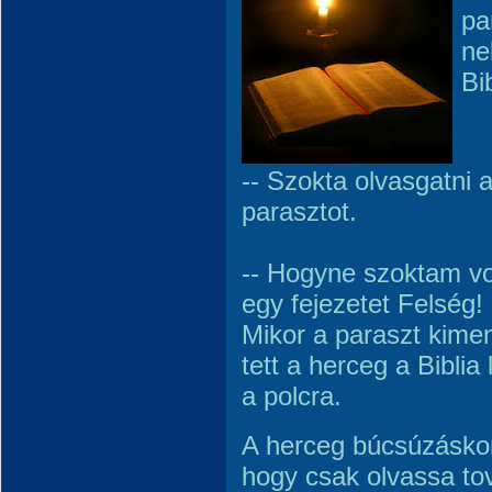
pa
ne
Bib
-- Szokta olvasgatni a
parasztot.
-- Hogyne szoktam vol
egy fejezetet Felség!
Mikor a paraszt kimen
tett a herceg a Biblia
a polcra.
A herceg búcsúzáskor
hogy csak olvassa to