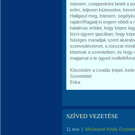
Istenem, cseppenként betelt a p
erőm, teljesen kiüresedve, kimer
Hallgasd meg, Istenem, segélykiá
rajatm!Ragadj ki engem ebből a m
hatalmas erődet, hogy képes legy
bízni ügyem igazában, hogy képes
hűséges maradjak szent akaratod
szenvedéseimet, a rosszat mindi
kitartsak a szeretetben, és hogy ú
magamat a te ügyed mellett!Ám
Köszönöm a csodás képet, kedv
Szeretettel:
Erika
SZÍVED VEZETÉSE
11 éve
|
Miclausné Király Erzsébe