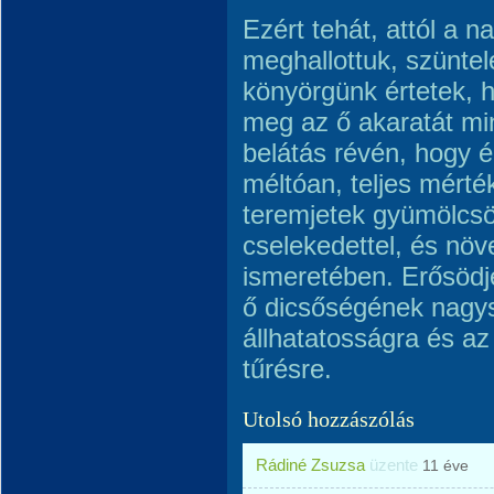
Ezért tehát, attól a n
meghallottuk, szünte
könyörgünk értetek, h
meg az ő akaratát mi
belátás révén, hogy 
méltóan, teljes mérté
teremjetek gyümölcsö
cselekedettel, és növ
ismeretében. Erősödj
ő dicsőségének nagysá
állhatatosságra és az
tűrésre.
Utolsó hozzászólás
Rádiné Zsuzsa
üzente
11 éve