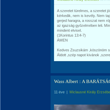
A szeretet türelmes, a szeretet 
kérkedik, nem is kevély. Nem tap
gerjed haragra, a rosszat nem ró
az igazság győzelmében leli. Mind
mindent elvisel.
(1Korintus 13:4-7)
ÁMEN
Kedves Zsuzsikám ,köszönöm szé
Áldott ,szép napot kivánok ,szere
Wass Albert : A BARÁTS
11 éve
|
Miclausné Király Erzsébe