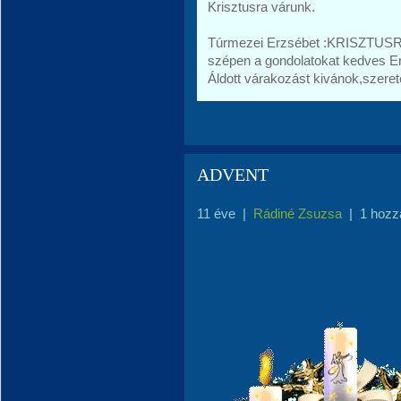
Krisztusra várunk.
Túrmezei Erzsébet :KRISZTUSR
szépen a gondolatokat kedves Er
Áldott várakozást kivánok,szeret
ADVENT
11 éve
|
Rádiné Zsuzsa
|
1 hozz