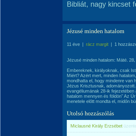
Bibliát, nagy kincset 
Jézusé minden hatalom
11 éve
|
rácz margit
|
1 hozzász
Jézusé minden hatalom: Máté. 28,
Embereknek, királyoknak, csak Ist
Miért? Azért mert, minden hatalom
mondhatta el, hogy mindenre van h
Jézus Krisztusnak, adományozott.
evangéliumának 28-ik fejezetében 
hatalom mennyen és földön" Az Úr
menetele előtt mondta el, midőn búc
Utolsó hozzászólás
Miclausné Király Erzsébet
üzent