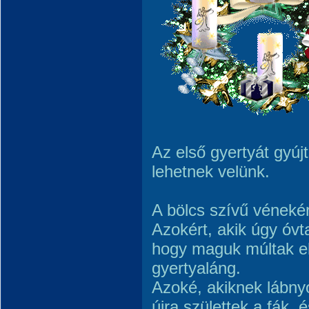
Az első gyertyát gyúj
lehetnek velünk.
A bölcs szívű vénekért
Azokért, akik úgy óvt
hogy maguk múltak el
gyertyaláng.
Azoké, akiknek lábnyo
újra születtek a fák, 