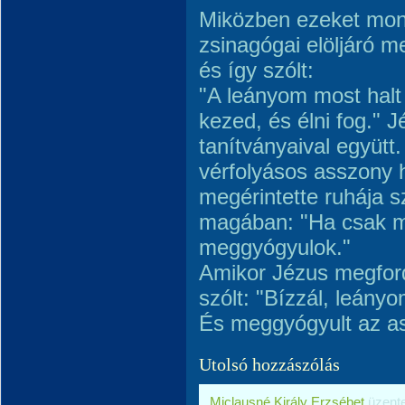
Miközben ezeket mond
zsinagógai elöljáró me
és így szólt:
"A leányom most halt 
kezed, és élni fog." J
tanítványaival együtt
vérfolyásos asszony 
megérintette ruhája s
magában: "Ha csak m
meggyógyulok."
Amikor Jézus megfordu
szólt: "Bízzál, leányo
És meggyógyult az a
Utolsó hozzászólás
Miclausné Király Erzsébet
üzent