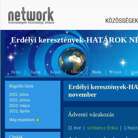
Erdélyi keresztények-HATÁROK 
Nyitó
Tagok
Képek
Videók
Hírek
Fórum
Lin
Erdélyi keresztények-
Régebbi hírek
november
2022. július
2022. június
2022. május
2021. április
Ádventi várakozás
Még régebbiek
11 éve
|
schrancz Erika
|
1 hozz
Címkék