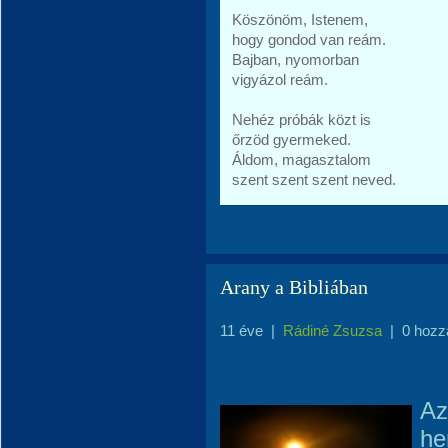
Köszönöm, Istenem,
hogy gondod van reám.
Bajban, nyomorban
vigyázol reám.
Nehéz próbák közt is
őrzöd gyermeked.
Áldom, magasztalom
szent szent szent neved.
Arany a Bibliában
11 éve
|
Rádiné Zsuzsa
|
0 hozz
Az
he