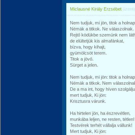
Miclausné Király Erzsébet
üzent
Nem tudjuk, mi jön, titok a holnap
Némák a titkok. Ne válaszolnak.
Rejtő ködükbe szemünk nem lá
de elültetjük kis almafánkat,
bízva, hogy kihajt,
gyümölcsöt terem.
Titok a jövő.
Sürget a jelen.
Nem tudjuk, mi jön: titok a holnap
Némák a titkok. Nem válaszolna
De a ma int, hogy híven szolgálj
mert tudjuk, Ki jön:
Krisztusra várunk.
Ha hirtelen jön, ha észrevétlen,
munkába leljen, ne resten, tétlen!
Testvérek terhét vállalja vállunk!
Mert tudjuk, Ki jön: