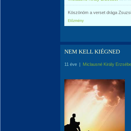
Köszönöm a verset drága Zsuzsi
Előzmény
NEM KELL KIÉGNED
11 éve
|
Miclausné Király Erzsébe