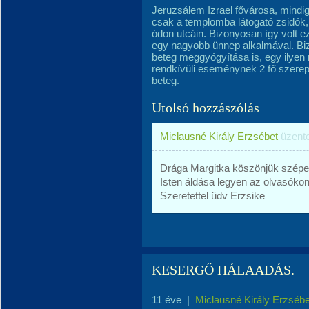
Jeruzsálem Izrael fővárosa, mindi
csak a templomba látogató zsidók, 
ódon utcáin. Bizonyosan így volt e
egy nagyobb ünnep alkalmával. Bi
beteg meggyógyítása is, egy ilye
rendkívüli eseménynek 2 fő szerepl
beteg.
Utolsó hozzászólás
Miclausné Király Erzsébet
üzent
Drága Margitka köszönjük szépe
Isten áldása legyen az olvasókon
Szeretettel üdv Erzsike
KESERGŐ HÁLAADÁS.
11 éve
|
Miclausné Király Erzsébe