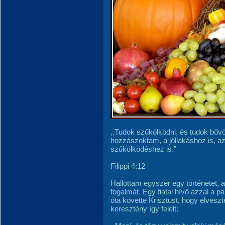
,,Tudok szűkölködni, és tudok bőv
hozzászoktam, a jóllakáshoz is, a
szűkölködéshez is.”
Filippi 4:12
Hallottam egyszer egy történetet
fogalmát. Egy fiatal hívő azzal a p
óta követte Krisztust, hogy elvesz
keresztény így felelt: