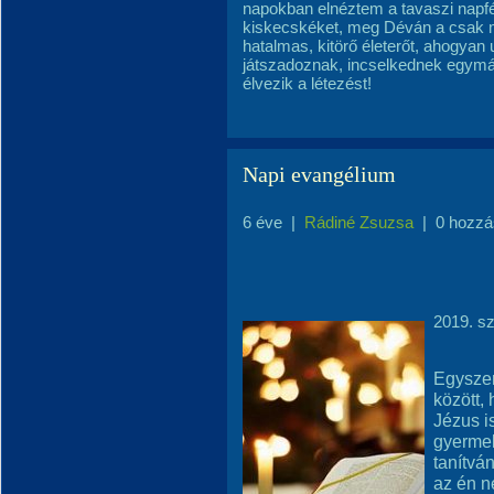
napokban elnéztem a tavaszi napf
kiskecskéket, meg Déván a csak mo
hatalmas, kitörő életerőt, ahogyan ug
játszadoznak, incselkednek egymáss
élvezik a létezést!
Napi evangélium
6 éve
|
Rádiné Zsuzsa
|
0 hozzá
2019. s
Egyszer
között,
Jézus i
gyermeke
tanítvá
az én n