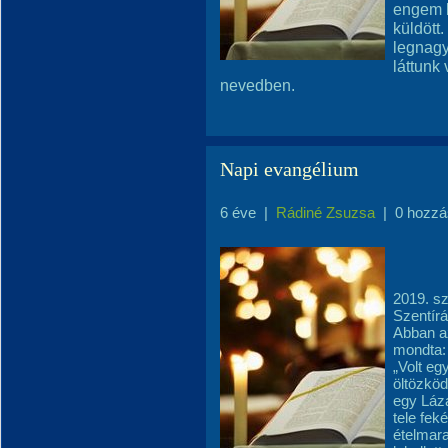
engem b
küldött.
legnagy
láttunk 
nevedben.
Napi evangélium
6 éve
|
Rádiné Zsuzsa
|
0 hozzá
2019. sz
Szentír
Abban a
mondta:
„Volt eg
öltözköd
egy Lázá
tele feké
ételmara