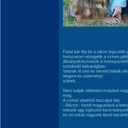
Fiatal pár lép be a város legszebb j
hosszasan nézegetik a szines ját
állványokon,mások a mennyezetről
szivderitő tarkaságban.
Vannak itt siró és nevető babák,el
lángost és süteményt
sütnek.
Nem tudják eldönteni melyiket veg
meg.
A csinos eladónő hozzájuk lép:
- Nézze - kezdi magyarázni a feles
nekünk egy egészen kicsi leányun
és mi sokat vagyunk távol hazulról