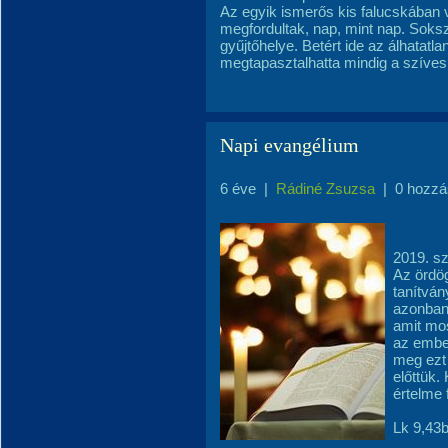
Az egyik ismerős kis falucskában 
megfordultak, nap, mint nap. Soksz
gyűjtőhelye. Betért ide az álhatatl
megtapasztalhatta mindig a szíves
Napi evangélium
6 éve
|
Rádiné Zsuzsa
|
0 hozzá
2019. s
Az ördög
tanítván
azonban 
amit mos
az embe
meg ezt 
előttük
értelme f
Lk 9,43