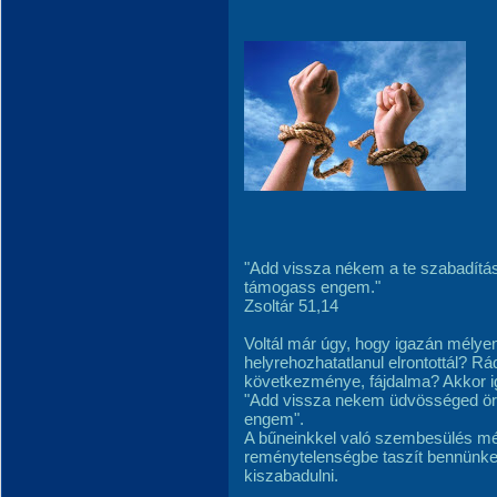
"Add vissza nékem a te szabadítá
támogass engem."
Zsoltár 51,14
Voltál már úgy, hogy igazán mélyen
helyrehozhatatlanul elrontottál? R
következménye, fájdalma? Akkor i
"Add vissza nekem üdvösséged örö
engem".
A bűneinkkel való szembesülés mél
reménytelenségbe taszít bennünke
kiszabadulni.