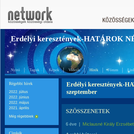
Erdélyi keresztények-HATÁROK 
Nyitó
Tagok
Képek
Videók
Hírek
Fórum
Lin
Erdélyi keresztények-
Régebbi hírek
szeptember
2022. július
2022. június
2022. május
2021. április
SZÖSSZENETEK
Még régebbiek
6 éve
|
Miclausné Király Erzsébet
Címkék