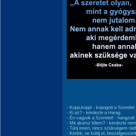
- Kopp,kopp! - kopogott a Szeretet
- Ki az? - kérdezte a Harag.
- Én vagyok a Szeretet! - hangzott k
- Mit akarsz tőlem? - kérdezte nem
- Tűnj innen, nincs szükségem rád! -
- Kérlek, ne küldj el, beszélgessün