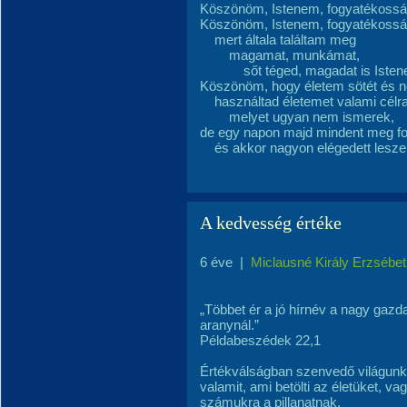
Köszönöm, Istenem, fogyatékoss
Köszönöm, Istenem, fogyatékoss
mert általa találtam meg
magamat, munkámat,
sőt téged, magadat is Isten
Köszönöm, hogy életem sötét és 
használtad életemet valami célra
melyet ugyan nem ismerek,
de egy napon majd mindent meg fo
és akkor nagyon elégedett lesze
A kedvesség értéke
6 éve
|
Miclausné Király Erzsébet
„Többet ér a jó hírnév a nagy gazda
aranynál.”
Példabeszédek 22,1
Értékválságban szenvedő világunk
valamit, ami betölti az életüket, v
számukra a pillanatnak.