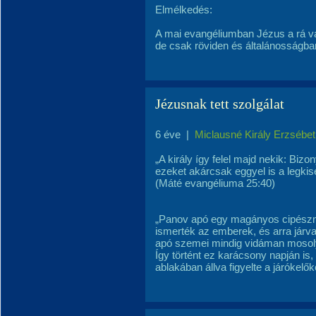
Elmélkedés:
A mai evangéliumban Jézus a rá vá
de csak röviden és általánosságba
Jézusnak tett szolgálat
6 éve
|
Miclausné Király Erzsébet
„A király így felel majd nekik: Bi
ezeket akárcsak eggyel is a legkis
(Máté evangéliuma 25:40)
„Panov apó egy magányos cipészme
ismerték az emberek, és arra jár
apó szemei mindig vidáman mosol
Így történt ez karácsony napján i
ablakában állva figyelte a járókelők