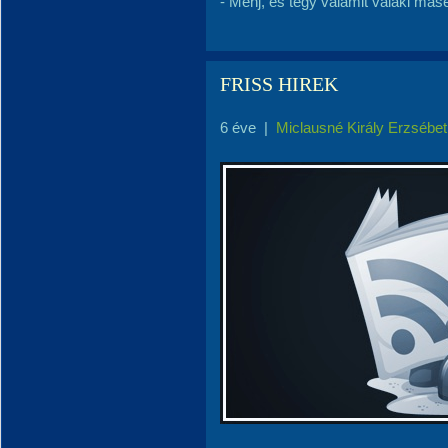
- Menj, és tégy valamit valaki másé
FRISS HIREK
6 éve
|
Miclausné Király Erzsébet