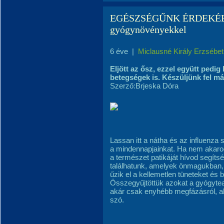
EGÉSZSÉGŰNK ÉRDEKÉBEN.
gyógynövényekkel
6 éve
|
Miclausné Király Erzsébet
Eljött az ősz, ezzel együtt pedi
betegségek is. Készüljünk fel m
Szerző:Brjeska Dóra
Lassan itt a nátha és az influenza
a mindennapjainkat. Ha nem akaro
a természet patikáját hívod segíts
találhatunk, amelyek önmagukban
űzik el a kellemetlen tüneteket és
Összegyűjtöttük azokat a gyógytea
akár csak enyhébb megfázásról, ak
szó.