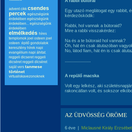
A rabbi bútorai
csendes
advent
cikk
Egy utazó meglátogat egy rabbit, é
percek
egészségünk
kérdezősködik:
érdekében
egészségünk
érdekében...
egészségűnk
Rabbi, hol vannak a bútoraid?
érdekében
Mire a rabbi visszakérdez:
elmélkedés
híres
templomok
joel osteen
joel
Na és a te bútoraid hol vannak?
osteen :épitő gondolatok
Óh, hát én csak átutazóban vagyo
keresztény hírek
napi
No, látod fiam, hát én is csak átu
evangélium
napi áhitat.
reggeli dicseret
reggeli
......................
dicséret
reggeli dícséret
tanmese
saját vers
történet
A repülő macska
virtualiskavezonoknek
Volt egy lelkész, aki születésnapjá
rakoncátlan volt, és sokszor elkóbo
AZ ÜDVÖSSÉG ÖRÖME
6 éve
|
Miclausné Király Erzsébet