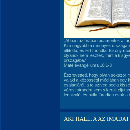
„Abban az órában odamentek a tan
Ki a nagyobb a mennyek országába
állította, és ezt mondta: Bizony 
olyanok nem lesztek, mint a kis
országába.”
Máté evangéliuma 18:1-3
Észrevetted, hogy olyan sokszor 
valaki a közösségi médiában egy kü
családjáról, a te szíved pedig kis
városi strandra sem sikerült eljutn
lennivaló, és hulla fáradtan csak a 
AKI HALLJA AZ IMÁDAT