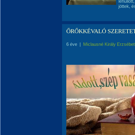
lehullot
jöttek, 
ŐRŐKKÉVALÓ SZERETE
6 éve
|
Miclausné Király Erzsébet