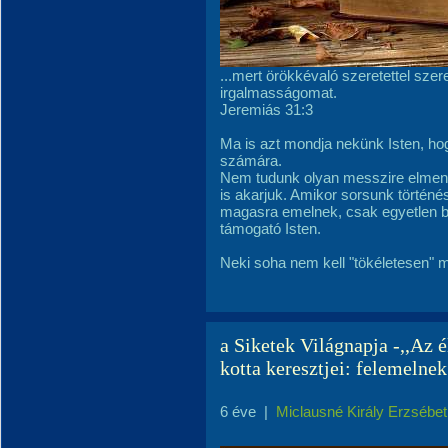
...mert örökkévaló szeretettel szer
irgalmasságomat.
Jeremiás 31:3
Ma is azt mondja nekünk Isten, ho
számára.
Nem tudunk olyan messzire elmenni
is akarjuk. Amikor sorsunk történé
magasra emelnek, csak egyetlen bi
támogató Isten.
Neki soha nem kell "tökéletesen" 
a Siketek Világnapja -,,Az é
kotta keresztjei: felemelnek
6 éve
|
Miclausné Király Erzsébet