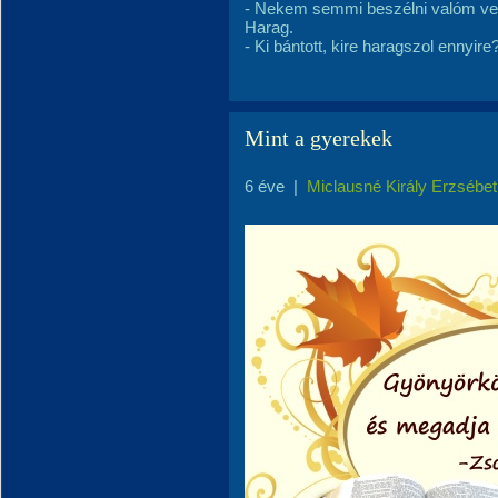
- Nekem semmi beszélni valóm vele
Harag.
- Ki bántott, kire haragszol ennyire
Mint a gyerekek
6 éve
|
Miclausné Király Erzsébet