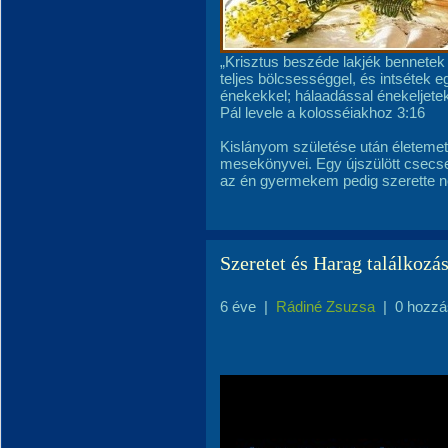
„Krisztus beszéde lakjék bennetek
teljes bölcsességgel, és intsétek e
énekekkel; hálaadással énekeljete
Pál levele a kolosséiakhoz 3:16
Kislányom születése után életemet
mesekönyvei. Egy újszülött csecse
az én gyermekem pedig szerette ne
Szeretet és Harag találkozá
6 éve
|
Rádiné Zsuzsa
|
0 hozzá