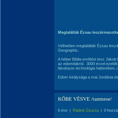
Megtalálták Ézsau leszármazotta
Vélhetően megtalálták Ézsau leszár
Geographic.
A héber Biblia említést tesz Jákob
az edomitákról. 3000 évvel ezelőtt
látványos technológia hátterében, ú
Edom királysága a mai Jordánia és
KŐBE VÉSVE /tanmese/
6 éve
|
Rádiné Zsuzsa
|
0 hozzá