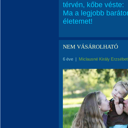
térvén, kőbe véste:
Ma a legjobb barát
életemet!
NEM VÁSÁROLHATÓ
6 éve
|
Miclausné Király Erzsébet