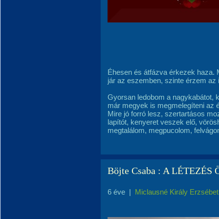
Éhesen és átfázva érkezek haza. Má
jár az eszemben, szinte érzem az il
Gyorsan ledobom a nagykabátot, k
már megyek is megmelegíteni az ét
Mire jó forró lesz, szertartásos mozd
lapítót, kenyeret veszek elő, vör
megtalálom, megpucolom, felvágo
Böjte Csaba : A LÉTEZÉ
6 éve
|
Miclausné Király Erzsébet