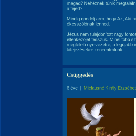
magad? Nehéznek tűnik megtalálni 
a fejed?
Mindig gondolj arra, hogy Az, Aki h
ékesszólónak lenned.
Jézus nem tulajdonított nagy font
ellenkezőjét tesszük. Minél több s
megfelelő nyelvezetre, a legújabb
kifejezésekre koncentrálunk.
Csüggedés
6 éve
|
Miclausné Király Erzsébet