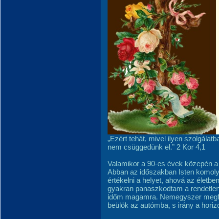
„Ezért tehát, mivel ilyen szolgálat
nem csüggedünk el.” 2 Kor 4,1
Valamikor a 90-es évek közepén a f
Abban az időszakban Isten komoly 
értékelni a helyet, ahová az életbe
gyakran panaszkodtam a rendetlensé
időm magamra. Nemegyszer megfor
beülök az autómba, s irány a horiz