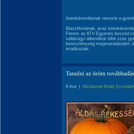
Istenkáromlásnak nevezte a gyere
Blaszfémiának, azaz istenkáromlá
Ferenc az ATV Egyenes beszéd cí
vallásügyi államtitkár több száz g
kereszténység megmaradásáért, a 
imádkoztak.
Tanulni az öröm továbbadás
6 éve
|
Miclausné Király Erzsébet