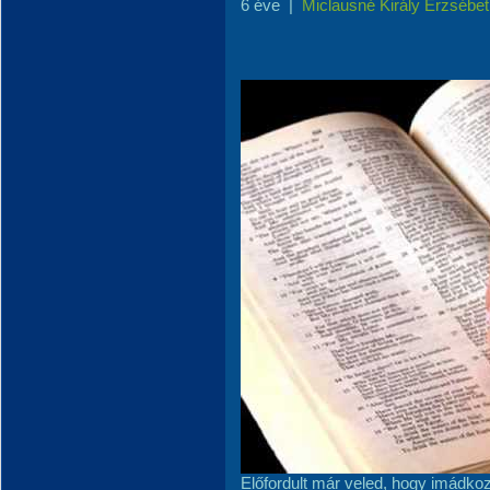
6 éve
|
Miclausné Király Erzsébet
Előfordult már veled, hogy imádkoz