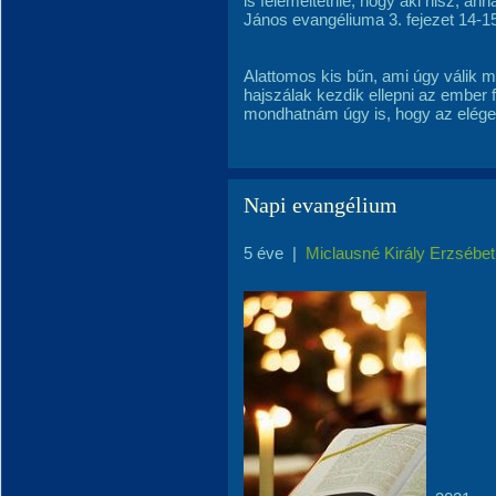
is felemeltetnie, hogy aki hisz, an
János evangéliuma 3. fejezet 14-1
Alattomos kis bűn, ami úgy válik 
hajszálak kezdik ellepni az ember 
mondhatnám úgy is, hogy az elége
Napi evangélium
5 éve
|
Miclausné Király Erzsébet