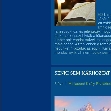
2021. m
Lázár f
jött zsi
amit cs
farizeusokhoz, és jelentették, hogy
farizeusok összehívták a főtanácso
ember sok csodát művel. Ha enged
majd benne. Aztán jönnek a rómaiak
népünket.” Közülük az egyik, Kaifá
mondta nekik: „Ti nem tudtok semm
SENKI SEM KÁRHOZTAT
5 éve
|
Miclausné Király Erzsébet