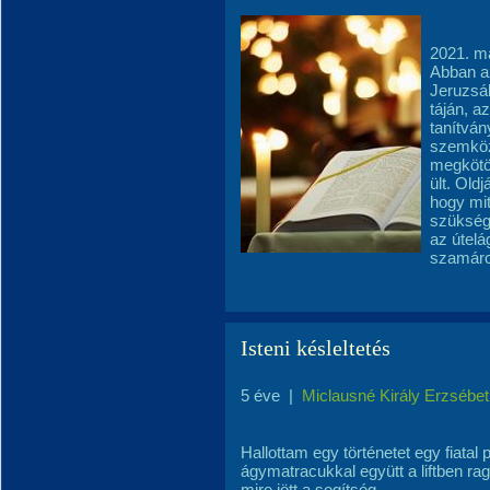
2021. m
Abban az
Jeruzsá
táján, a
tanítván
szemközt
megkötö
ült. Old
hogy mit
szüksége
az útelá
szamárc
Isteni késleltetés
5 éve
|
Miclausné Király Erzsébet
Hallottam egy történetet egy fiatal
ágymatracukkal együtt a liftben raga
mire jött a segítség.