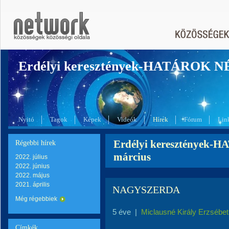
Erdélyi keresztények-HATÁROK 
Nyitó
Tagok
Képek
Videók
Hírek
Fórum
Lin
Erdélyi keresztények-
Régebbi hírek
március
2022. július
2022. június
2022. május
2021. április
NAGYSZERDA
Még régebbiek
5 éve
|
Miclausné Király Erzsébet
Címkék