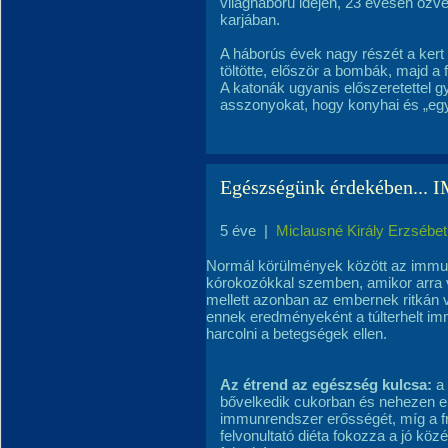
világháború idején, 23 évesen özv
karjában.
A háborús évek nagy részét a kert
töltötte, először a bombák, majd a 
A katonák ugyanis előszeretettel gy
asszonyokat, hogy konyhai és „eg
Egészségünk érdekében.
5 éve
|
Miclausné Király Erzsébet
Normál körülmények között az immun
kórokozókkal szemben, amikor arra v
mellett azonban az embernek ritkán v
ennek eredményeként a túlterhelt i
harcolni a betegségek ellen.
Az étrend az egészség kulcsa:
a
bővelkedik cukorban és nehezen em
immunrendszer erősségét, míg a f
felvonultató diéta fokozza a jó köz