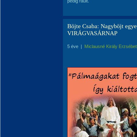
pedig ráült.
Böjte Csaba: Nagyböjt egyet
VIRÁGVASÁRNAP
5 éve
|
Miclausné Király Erzsébet