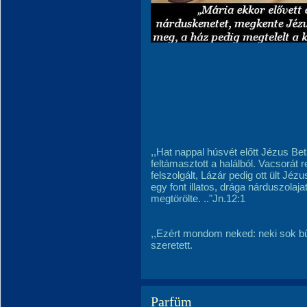
,,Hat nappal húsvét előtt Jézus Betá
feltámasztott a halálból. Vacsorát 
felszolgált, Lázár pedig ott ült Jéz
egy font illatos, drága nárduszolaj
megtörölte. .."Jn.12:1
,,Ezért mondom neked: neki sok b
szeretett.
Parfüm