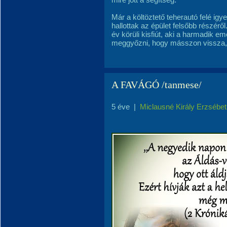
Már a költöztető teherautó felé ig
hallottak az épület felsőbb részérő
év körüli kisfiút, aki a harmadik em
meggyőzni, hogy másszon vissza, d
A FAVÁGÓ /tanmese/
5 éve
|
Miclausné Király Erzsébet