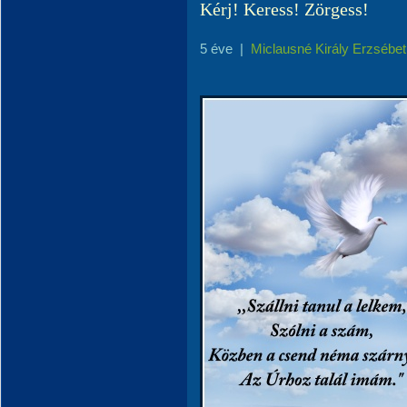
Kérj! Keress! Zörgess!
5 éve
|
Miclausné Király Erzsébet