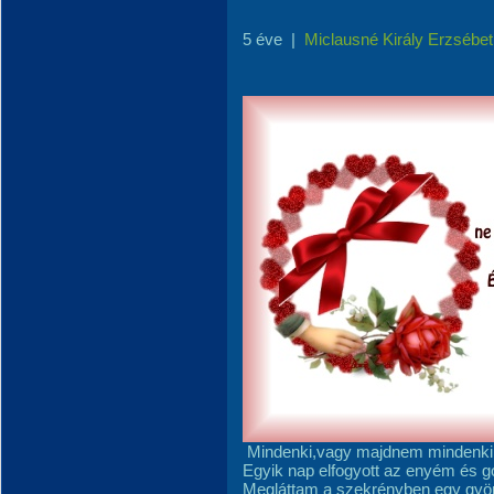
5 éve
|
Miclausné Király Erzsébet
Mindenki,vagy majdnem mindenki s
Egyik nap elfogyott az enyém és g
Megláttam a szekrényben egy gyö