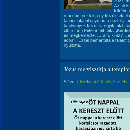
2021. m
Az utol
lelkében,
mondom nektek, egy közületek elár
tanácstalanul egymásra néztek, mer
tanítványok közül az egyik, akit Jé
ült. Simon Péter intett neki: „Kérde
és megkérdezte: „Uram, ki az?” Jézu
adom.” Ezzel bemártotta a falatot (
nyújtotta.
Jézus megtisztítja a templ
5 éve
|
Miclausné Király Erzsébet