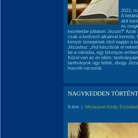
2021. m
A betáni
akit kar
és megké
kezetekbe juttatom Jézust?” Azok h
csak a kedvező alkalmat kereste, h
kenyér ünnepének első napján a ta
Jézushoz: „Hol készítsük el neked 
be a városba, egy bizonyos emberh
Közel van az én időm; tanítványaim
tanítványok úgy tettek, ahogy Jézu
húsvéti vacsorát.
NAGYKEDDEN TÖRTÉNT..
5 éve
|
Miclausné Király Erzsébet