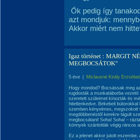
Ők pedig így tanakod
azt mondjuk: mennybő
Akkor miért nem hitte
Igaz történet : MARGIT NÉ
MEGBOCSÁTOK"
5 éve
|
Miclausné Király Erzsébet
Hogy mondod? Bocsássak meg azokn
rugdosták a munkatáborba vezető ú
szeretett szüleimet kínozták és m
hitetlenkedve. Békebeli bútorokkal
szemben kényelmes, megszokott fo
megdöbbenéstől kerekre tágult sz
megbocsátani! Soha! Soha! – rázta
könnyek szántották végig ráncos a
Ez a jelenet akkor jutott eszembe,