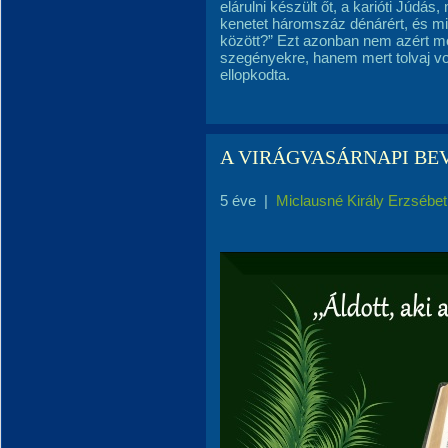
elárulni készült őt, a karióti Júdás
kenetet háromszáz dénárért, és mi
között?” Ezt azonban nem azért mon
szegényekre, hanem mert tolvaj vo
ellopkodta.
A VIRÁGVASÁRNAPI BE
5 éve
|
Miclausné Király Erzsébet