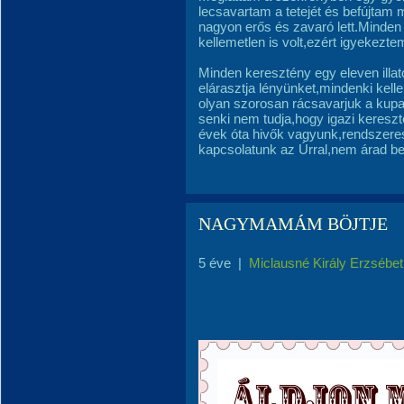
lecsavartam a tetejét és befújtam 
nagyon erős és zavaró lett.Minden
kellemetlen is volt,ezért igyekezt
Minden keresztény egy eleven illa
elárasztja lényünket,mindenki kell
olyan szorosan rácsavarjuk a kupa
senki nem tudja,hogy igazi keresz
évek óta hivők vagyunk,rendszeres
kapcsolatunk az Úrral,nem árad belő
NAGYMAMÁM BÖJTJE
5 éve
|
Miclausné Király Erzsébet