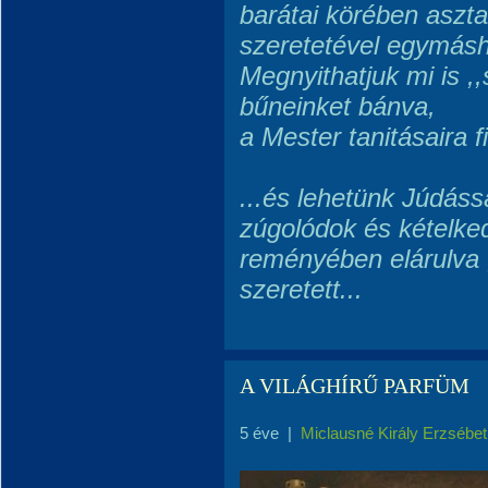
barátai
körében asztal
szeretetével egymás
Megnyithatjuk mi is ,
bűneinket bánva,
a Mester tanitásaira fi
...és lehetünk Júdáss
zúgolódok és kételke
reményében elárulva 
szeretett...
A VILÁGHÍRŰ PARFÜM
5 éve
|
Miclausné Király Erzsébet