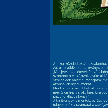
Amikor közeledtek Jeruzsálemhez, 
Jézus elküldött két tanítványt, és 
„Menjetek az előttetek fekvő faluba,
szamarat a csikójával együtt: oldj
szól nektek valamit, mondjátok me
azonnal elengedi azokat.”
Mindez pedig azért történt, hogy b
meg Sion leányának: Íme, királyod
igavonó állat csikóján.”
A tanítványok elmentek, és úgy cs
odavezették a szamarat a csikójával