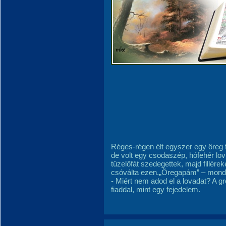
Réges-régen élt egyszer egy öreg 
de volt egy csodaszép, hófehér lov
tüzelőfát szedegettek, majd filléreké
csóválta ezen.„Öregapám” – mond
- Miért nem adod el a lovadat? A gr
fiaddal, mint egy fejedelem.