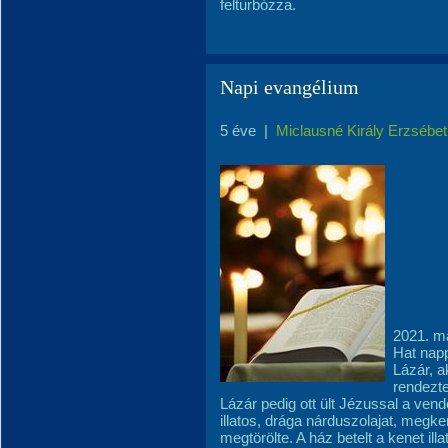
felturbózza.
Napi evangélium
5 éve
|
Miclausné Király Erzsébet
2021. m
Hat napp
Lázár, a
rendezte
Lázár pedig ott ült Jézussal a vend
illatos, drága nárduszolajat, megke
megtörölte. A ház betelt a kenet ill