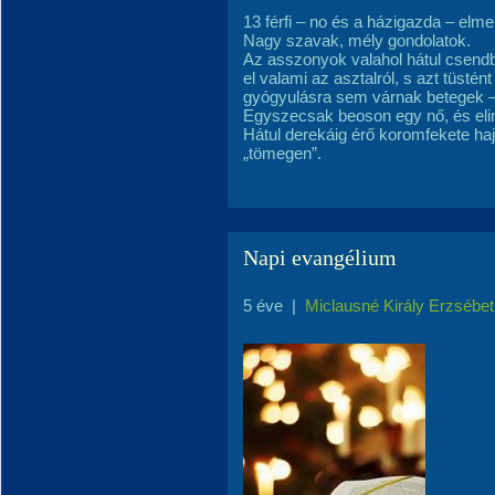
13 férfi – no és a házigazda – elme
Nagy szavak, mély gondolatok.
Az asszonyok valahol hátul csend
el valami az asztalról, s azt tüst
gyógyulásra sem várnak betegek 
Egyszecsak beoson egy nő, és eli
Hátul derekáig érő koromfekete haja
„tömegen”.
Napi evangélium
5 éve
|
Miclausné Király Erzsébet