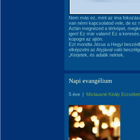
Nem más ez, mint az ima fokozása.
van némi kapcsolatod vele, de ez 
Aztán megnézed a térképet, megker
igen! Ez már valami! Ez a keresés
kopogni az ajtón.
Ezt mondta Jézus a Hegyi beszédb
elképzelni az Atyjával való beszélg
„Kérjetek, és adatik nektek.
Napi evangélium
5 éve
|
Miclausné Király Erzsébet