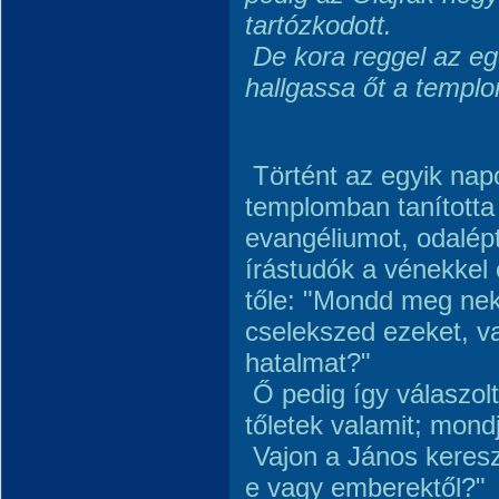
tartózkodott.
De kora reggel az eg
hallgassa őt a templ
Történt az egyik nap
templomban tanította 
evangéliumot, odalép
írástudók a vénekkel 
tőle: "Mondd meg ne
cselekszed ezeket, va
hatalmat?"
Ő pedig így válaszolt
tőletek valamit; mon
Vajon a János keresz
e vagy emberektől?"