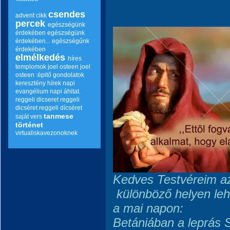
csendes
advent
cikk
percek
egészségünk
érdekében
egészségünk
érdekében...
egészségűnk
érdekében
elmélkedés
híres
templomok
joel osteen
joel
osteen :épitő gondolatok
keresztény hírek
napi
evangélium
napi áhitat.
reggeli dicseret
reggeli
dicséret
reggeli dícséret
tanmese
saját vers
történet
virtualiskavezonoknek
Kedves Testvéreim az
különböző helyen leh
a mai napon:
Betániában a leprás 