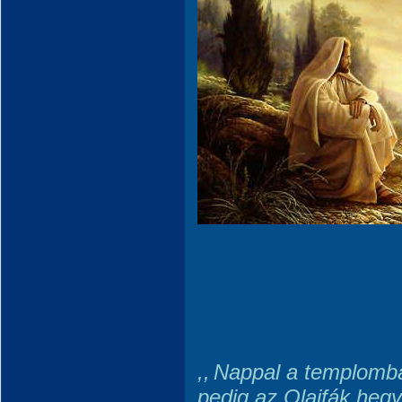
,,
Nappal a templomban
pedig az Olajfák hegy