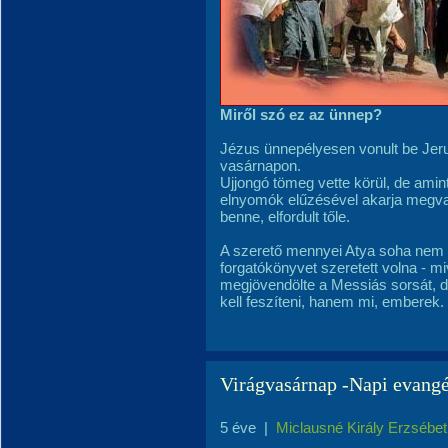
Miről szó ez az ünnep?
Jézus ünnepélyesen vonult be Jeru
vasárnapon.
Ujjongó tömeg vette körül, de ami
elnyomók elűzésével akarja megvaló
benne, elfordult tőle.
A szerető mennyei Atya soha nem a
forgatókönyvet szeretett volna - miv
megjövendölte a Messiás sorsát, d
kell feszíteni, hanem mi, emberek.
Virágvasárnap -Napi evang
5 éve
|
Miclausné Király Erzsébet