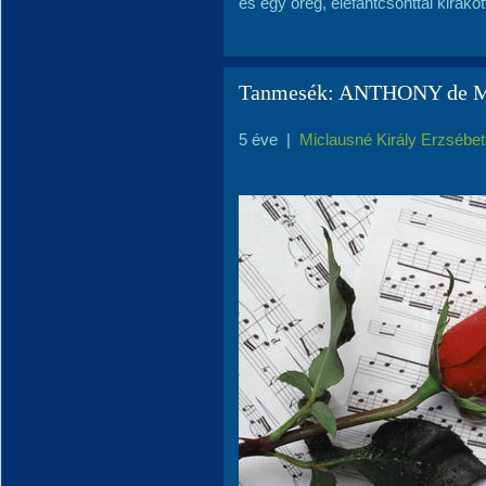
és egy öreg, elefántcsonttal kirako
Tanmesék: ANTHONY de M
5 éve
|
Miclausné Király Erzsébet