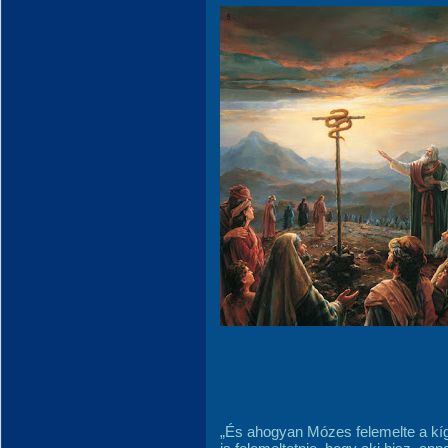
„És ahogyan Mózes felemelte a kíg