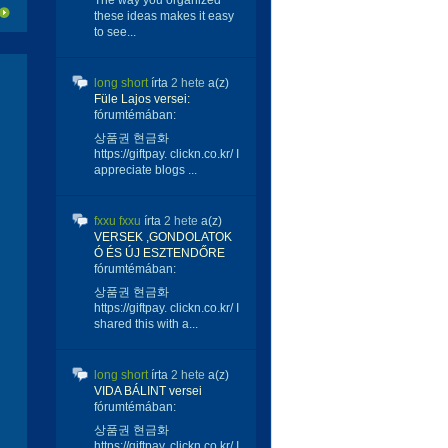
The way you organized
these ideas makes it easy
to see...
long short
írta
2 hete
a(z)
Füle Lajos versei:
fórumtémában:
상품권 현금화
https://giftpay. clickn.co.kr/ I
appreciate blogs ...
fxxu fxxu
írta
2 hete
a(z)
VERSEK ,GONDOLATOK
Ó ÉS ÚJ ESZTENDŐRE
fórumtémában:
상품권 현금화
https://giftpay. clickn.co.kr/ I
shared this with a...
long short
írta
2 hete
a(z)
VIDA BÁLINT versei
fórumtémában:
상품권 현금화
https://giftpay. clickn.co.kr/ I