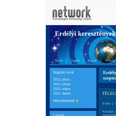
Erdélyi kereszté
Nyitó
Tagok
Képek
Videók
Erdél
Régebbi hírek
szept
2022. július
2022. június
2022. május
FÉLEL
2021. április
Még régebbiek
9 éve
|
Krisztus
Címkék
meghódíto