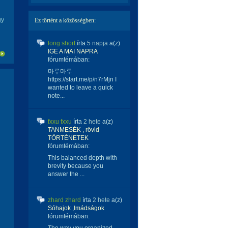
gy
Ez történt a közösségben:
long short
írta
5 napja
a(z)
IGE A MAI NAPRA
fórumtémában:
마루마루
https://start.me/p/n7rMjn I
wanted to leave a quick
note...
fxxu fxxu
írta
2 hete
a(z)
TANMESÉK , rövid
TÖRTÉNETEK
fórumtémában:
This balanced depth with
brevity because you
answer the ...
zhard zhard
írta
2 hete
a(z)
Sóhajok ,Imádságok
fórumtémában: