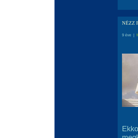
NÉZZ F
9 éve
|
Ekko
megk