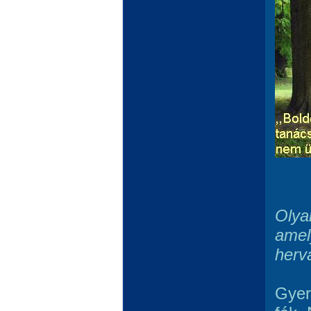
Olyan
amel
herv
Gyer