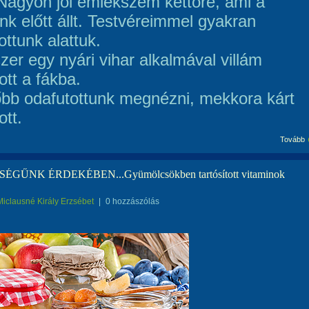
 Nagyon jól emlékszem kettőre, ami a
nk előtt állt. Testvéreimmel gyakran
ottunk alattuk.
zer egy nyári vihar alkalmával villám
ott a fákba.
bb odafutottunk megnézni, mekkora kárt
ott.
Tovább
ÉGŰNK ÉRDEKÉBEN...Gyümölcsökben tartósított vitaminok
Miclausné Király Erzsébet
|
0 hozzászólás