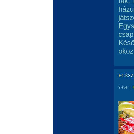
fák.
házu
játsz
Egys
csap
Késő
okoz
EGÉSZS
9 éve
|