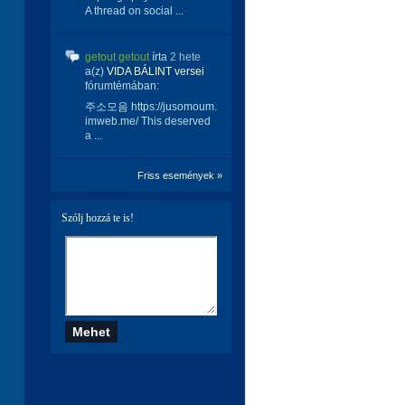
A thread on social ...
getout getout
írta
2 hete
a(z)
VIDA BÁLINT versei
fórumtémában:
주소모음 https://jusomoum.
imweb.me/ This deserved
a ...
Friss események »
Szólj hozzá te is!