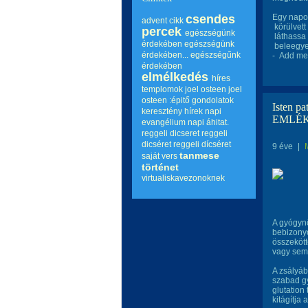
csendes
Egy napo
advent
cikk
körülvett
percek
egészségünk
láthassa 
érdekében
egészségünk
beleegyez
érdekében...
egészségűnk
- Add me
érdekében
elmélkedés
híres
templomok
joel osteen
joel
osteen :épitő gondolatok
Isten 
keresztény hírek
napi
EMLÉK
evangélium
napi áhitat.
reggeli dicseret
reggeli
dicséret
reggeli dícséret
9 éve
|
tanmese
saját vers
történet
virtualiskavezonoknek
A gyógynö
bebizonyo
összekött
vagy sem
A zsályáb
szabad gy
glutation
kitágítja 