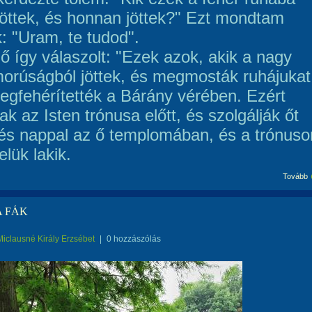
zöttek, és honnan jöttek?" Ezt mondtam
k: "Uram, te tudod".
 ő így válaszolt: "Ezek azok, akik a nagy
orúságból jöttek, és megmosták ruhájukat
egfehérítették a Bárány vérében. Ezért
k az Isten trónusa előtt, és szolgálják őt
l és nappal az ő templomában, és a trónuso
elük lakik.
Tovább
A FÁK
Miclausné Király Erzsébet
|
0 hozzászólás