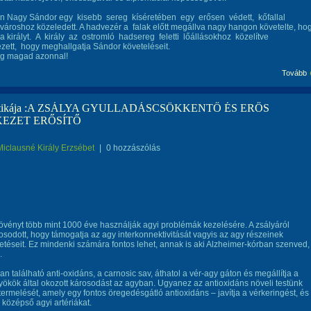
n Nagy Sándor egy kisebb sereg kíséretében egy erősen védett, kőfallal
 városhoz közeledett. A hadvezér a falak előtt megállva nagy hangon követelte, ho
a királyt. A király az ostromló hadsereg feletti lőállásokhoz közelítve
ett, hogy meghallgatja Sándor követeléseit.
g magad azonnal!
Tovább
patikája :A ZSÁLYA GYULLADÁSCSÖKKENTŐ ÉS ERŐS
EZET ERŐSÍTŐ
Miclausné Király Erzsébet
|
0 hozzászólás
vényt több mint 1000 éve használják agyi problémák kezelésére. A zsályáról
sodott, hogy támogatja az agy interkonnektivitását vagyis az agy részeinek
etéseit. Ez mindenki számára fontos lehet, annak is aki Alzheimer-kórban szenved,
.
an található anti-oxidáns, a carnosic sav, áthatol a vér-agy gáton és megállítja a
ökök által okozott károsodást az agyban. Ugyanez az antioxidáns növeli testünk
 termelését, amely egy fontos öregedésgátló antioxidáns – javítja a vérkeringést, és
a középső agyi artériákat.