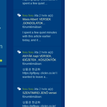
spent a few quiet ...
fxxu fxxu
írta
2 hete
a(z)
Wass Albert: VERSEK
,GONDOLATOK...
,
fórumtémában:
I spent a few quiet minutes
with this article earlier
today, and it ...
n
fxxu fxxu
írta
2 hete
a(z)
ANYÁK napi VERSEK,
IDÉZETEK , KÖSZÖNTŐK
fórumtémában:
상품권 현금화
https://giftpay. clickn.co.kr/ I
wanted to leave a...
fxxu fxxu
írta
2 hete
a(z)
SZENTIMREI JENŐ versei
fórumtémában:
상품권 현금화
https://giftpay. clickn.co.kr/