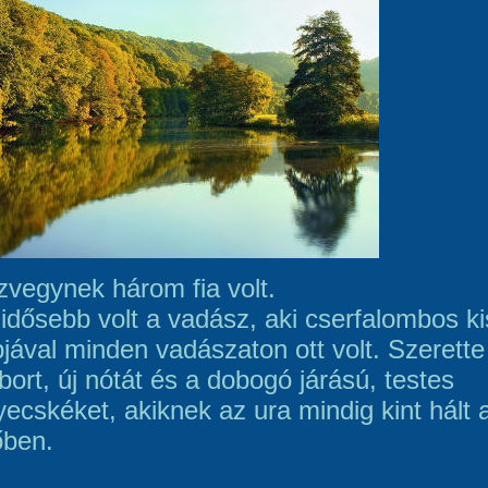
zvegynek három fia volt.
gidősebb volt a vadász, aki cserfalombos ki
pjával minden vadászaton ott volt. Szerette
bort, új nótát és a dobogó járású, testes
ecskéket, akiknek az ura mindig kint hált 
őben.