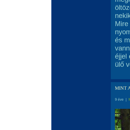
öltö
neki
Mire
nyom
és m
vanna
éjje
ülő v
MINT 
9 éve
|