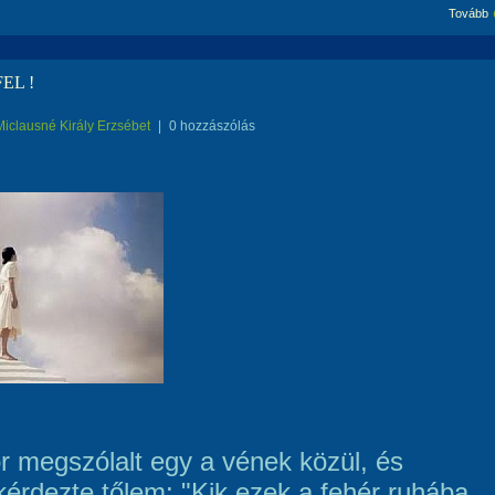
Tovább
EL !
Miclausné Király Erzsébet
|
0 hozzászólás
r megszólalt egy a vének közül, és
érdezte tőlem: "Kik ezek a fehér ruhába