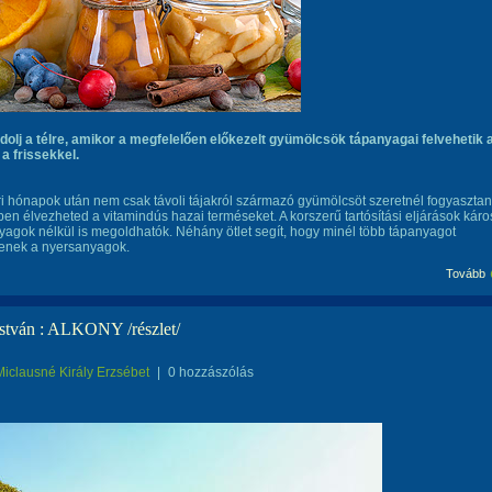
olj a télre, amikor a megfelelően előkezelt gyümölcsök tápanyagai felvehetik 
a frissekkel.
i hónapok után nem csak távoli tájakról származó gyümölcsöt szeretnél fogyasztan
en élvezheted a vitamindús hazai terméseket. A korszerű tartósítási eljárások káro
agok nélkül is megoldhatók. Néhány ötlet segít, hogy minél több tápanyagot
enek a nyersanyagok.
Tovább
István : ALKONY /részlet/
Miclausné Király Erzsébet
|
0 hozzászólás