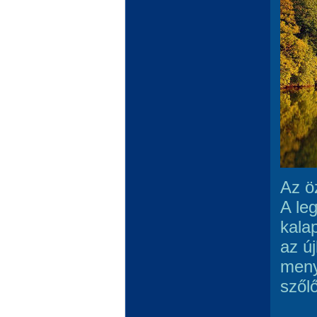
Az ö
A le
kala
az új
meny
szől