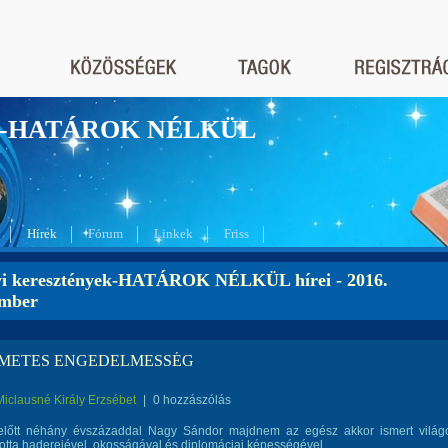
nyek-HATÁROK NÉLKÜL
Hírek
Fórum
Linkek
Friss
yi keresztények-HATÁROK NÉLKÜL hírei - 2016.
ember
METES ENGEDELMESSÉG
Miclausné Király Erzsébet
|
0 hozzászólás
 előtt néhány évszázaddal Nagy Sándor majdnem az egész akkor ismert világ
tta haderejével, okosságával és diplomáciai képességével.