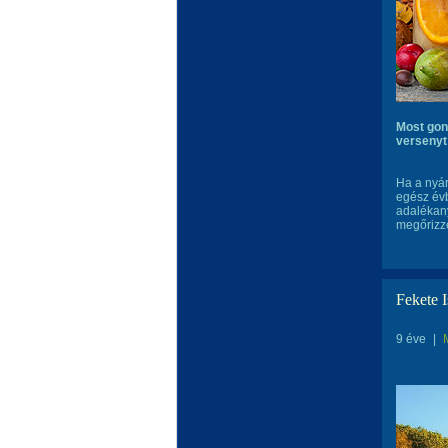
Most gond
versenyt 
Ha a nyár
egész évb
adalékany
megőrizz
Fekete 
9 éve
|