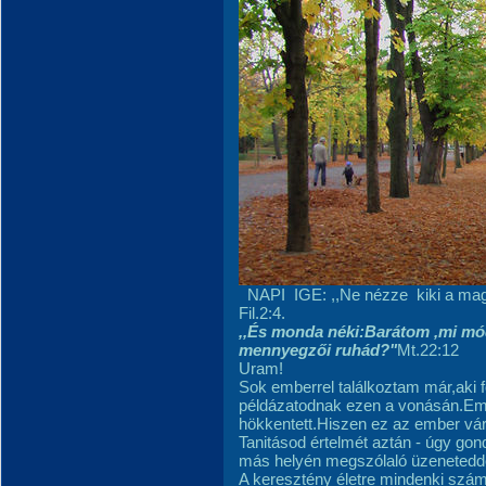
NAPI IGE: ,,Ne nézze kiki a mag
Fil.2:4.
,,És monda néki:Barátom ,mi módo
mennyegzői ruhád?"
Mt.22:12
Uram!
Sok emberrel találkoztam már,aki 
példázatodnak ezen a vonásán.Em
hökkentett.Hiszen ez az ember vár
Tanitásod értelmét aztán - úgy g
más helyén megszólaló üzeneteddel
A keresztény életre mindenki számá