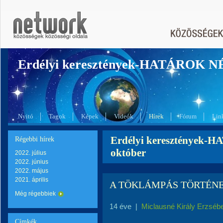
Erdélyi keresztények-HATÁROK 
Nyitó
Tagok
Képek
Videók
Hírek
Fórum
Lin
Erdélyi keresztények-
Régebbi hírek
október
2022. július
2022. június
2022. május
2021. április
A TÖKLÁMPÁS TÖRTÉN
Még régebbiek
14 éve
|
Miclausné Király Erzséb
Címkék