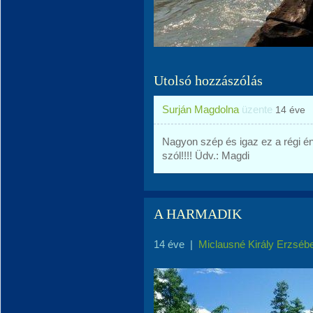
Utolsó hozzászólás
Surján Magdolna
üzente
14 éve
Nagyon szép és igaz ez a régi é
szól!!!! Üdv.: Magdi
A HARMADIK
14 éve
|
Miclausné Király Erzséb