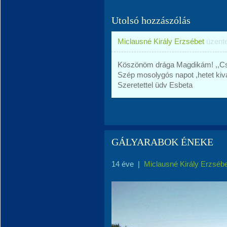
Utolsó hozzászólás
Miclausné Király Erzsébet
üzent
Köszönöm drága Magdikám! ,,Csa
Szép mosolygós napot ,hetet kiv
Szeretettel üdv Esbeta
GÁLYARABOK ÉNEKE
14 éve
|
Miclausné Király Erzséb