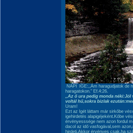
NAPI IGE:,,Ám haragudjatok de ne
haragatokon." Ef.4:26.
,,Az ő ura pedig monda néki:Jól
voltál hű,sokra bizlak ezután:me
Uram!
Ezt az Igét láttam már sirkőbe vé
igehirdetés alapigéjeként.Kőbe vé
érvényesssége nem azon fordul m
dacol az idő vasfogával,sem azon
hirdeti.Akkor érvényes csak,ha sz