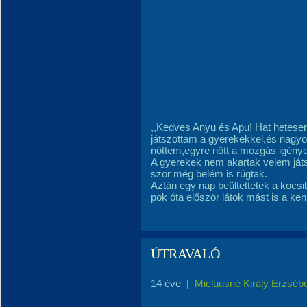
,,Kedves Anyu és Apu! Hat hetese
játszottam a gyerekekkel,és nagy
nőttem,egyre nőtt a mozgás igénye
A gyerekek nem akartak velem ját
szor még belém is rúgtak.
Aztán egy nap beültettetek a kocs
pok óta először látok mást is a ken
ÚTRAVALÓ
14 éve
|
Miclausné Király Erzséb