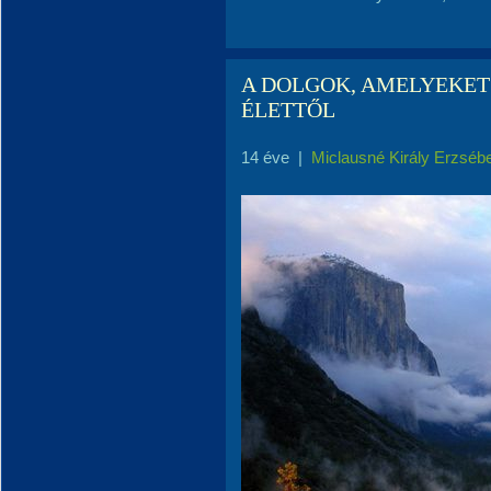
A DOLGOK, AMELYEKE
ÉLETTŐL
14 éve
|
Miclausné Király Erzséb