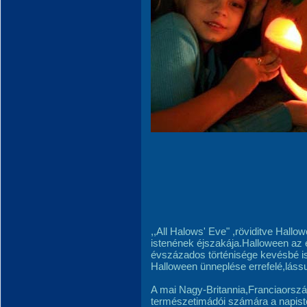
,,All Halows' Eve" ,röviditve Hallow
istenének éjszakája.Halloween az
évszázados történisége kevésbé is
Halloween ünneplése errefelé,lássu
A mai Nagy-Britannia,Franciaország 
természetimádói számára a napiste