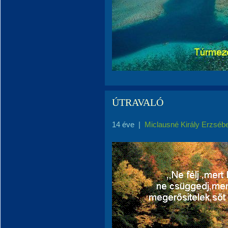
ÚTRAVALÓ
14 éve
|
Miclausné Király Erzséb