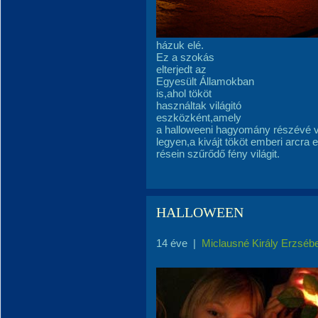
házuk elé.
Ez a szokás
elterjedt az
Egyesült Államokban
is,ahol tököt
használtak világitó
eszközként,amely
a halloweeni hagyomány részévé v
legyen,a kivájt tököt emberi arcra
résein szűrődő fény világit.
HALLOWEEN
14 éve
|
Miclausné Király Erzséb