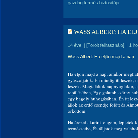
gazdag termés biztositója.
WASS ALBERT: HA EL
14 éve
|
[Törölt felhasználó]
|
1 h
Wass Albert: Ha eljön majd a nap
Ha eljön majd a nap, amikor meghal
gyászoljatok.
Én mindig itt leszek, 
leszek.
Megtaláltok napnyugtakor,
a
repülésében,
Egy galamb szárny-su
egy bagoly huhogásában.
Én itt les
állok az erdő csend
je fölött és
Álmoto
őrködöm.
Ha érezni akartok engem, lépjetek k
természetbe,
És álljatok meg valaho