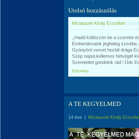
Utolsó hozzászólás
Miclausné Király Erzsébet
üzent
,,Hadd költözzön be a szeretet é
Embertársaink jéghideg szivébe.
Gyönyörű verset hoztál drága Er
Szép napot,kellemes hétvégét ki
Szeretettel gondolok rád ! Üdv E
Előzmény
A TE KEGYELMED
14 éve
|
Miclausné Király Erzséb