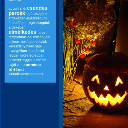
csendes
advent
cikk
percek
egészségünk
érdekében
egészségünk
érdekében...
egészségűnk
érdekében
elmélkedés
híres
templomok
joel osteen
joel
osteen :épitő gondolatok
keresztény hírek
napi
evangélium
napi áhitat.
reggeli dicseret
reggeli
dicséret
reggeli dícséret
tanmese
saját vers
történet
virtualiskavezonoknek