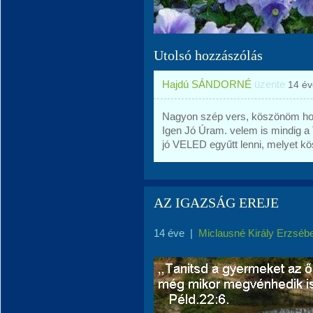
Utolsó hozzászólás
Hajdú SÁNDORNÉ
üzente
14 év
Nagyon szép vers, köszönöm ho
Igen Jó Úram. velem is mindig a 
jó VELED egyűtt lenni, melyet 
AZ IGAZSÁG EREJE
14 éve
|
Miclausné Király Erzséb