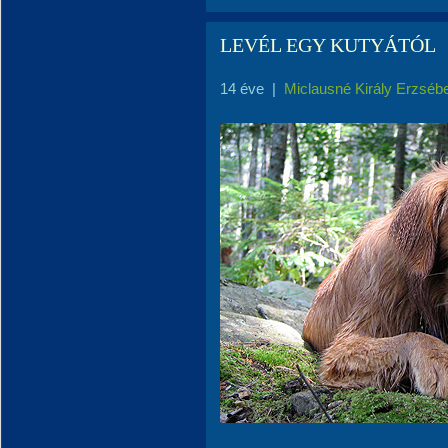
LEVÉL EGY KUTYÁTÓL
14 éve
|
Miclausné Király Erzséb