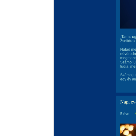
„Taníts ú
Zsoltáro
Nálad még
nővéredn
megmonda
Számoljuk
tudja, me
Számoljuk
egy év al
Napi ev
5 éve
|