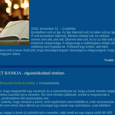
2020. december 31. – Csütörtök
Kezdetben volt az Ige. Az Ige Istennél volt, és Isten volt az Ig
Ő volt kezdetben Istennél. Minden őáltala lett, és nélküle
semmi sem lett, ami lett. Őbenne élet volt, és ez az élet volt 
emberek világossága. A világosság a sötétségben világít, de
sötétség nem fogadta be. Föllépett egy ember, akit Isten
János volt a neve. Azért jött, hogy tanúságot tegyen: tanúságot a világosságról, hogy
higgyen általa.
Tovább
 BANKJA - elgondolkodtató történet-
Miclausné Király Erzsébet
|
0 hozzászólás
l, hogy megnyertél egy versenyt, és a nyereményed az, hogy a bank minden regge
rintos számlát nyit a nevedre. Ám mint minden játéknak, ennek is megvannak a
, pontosabban két alapszabály van:
ő szabály, hogy mindazt a pénzt, amit napközben nem költöttél el, este visszaveszik
alni nem lehet, tilos áttenni az összeget egy másik nap számlájára, csak elkölteni
 reggel a bank új számlát nyit a nevedre, rajta ismét az egy napra szóló 86 400