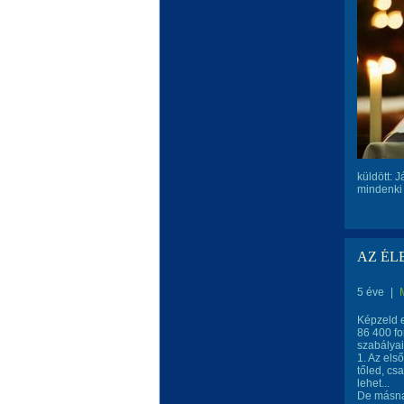
küldött: 
mindenki 
AZ ÉLET
5 éve
|
Képzeld e
86 400 fo
szabályai
1. Az els
tőled, cs
lehet...
De másnap