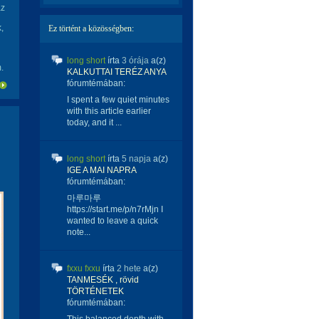
az
,
Ez történt a közösségben:
long short
írta
3 órája
a(z)
.
KALKUTTAI TERÉZ ANYA
fórumtémában:
I spent a few quiet minutes
with this article earlier
today, and it ...
long short
írta
5 napja
a(z)
IGE A MAI NAPRA
fórumtémában:
마루마루
https://start.me/p/n7rMjn I
wanted to leave a quick
note...
fxxu fxxu
írta
2 hete
a(z)
TANMESÉK , rövid
TÖRTÉNETEK
fórumtémában: