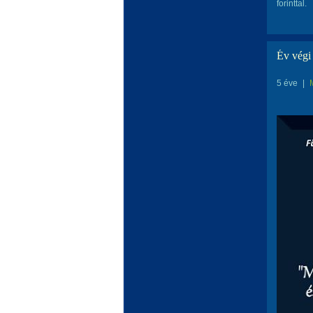
forinttal.
Év végi
5 éve
|