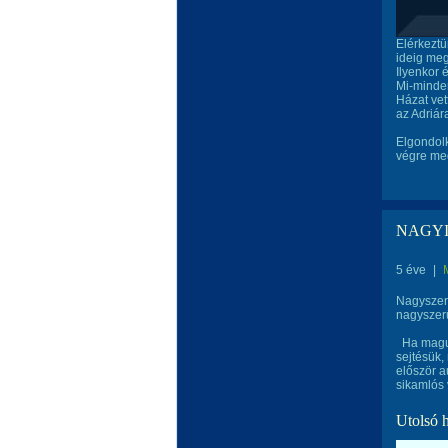
Elérkeztü
ideig meg
Ilyenkor 
Mi-minden
Házat vet
az Adriár
Elgondolk
végre me
NAGYI
5 éve
|
Nagyszerű
nagyszerű
Ha maguk 
sejtésük,
először a
sikamlós v
Utolsó 