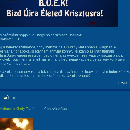
gy számlálni napjainkat, hogy bölcs szívhez jussunk!”
k könyve 90:12
 a heteket számolom, hogy mennyi ideje is vagy kint ebben a világban. A
él már a hónapokat is egy nem annyira könnyű fejszámolás után tudnám
ni. A nagyapám esetében pedig néha az években sem vagyok igazán biztos.
 őket, hogy mennyi is telt már el, hány hét, hónap vagy év, de azt egyikőnk sem
nnyi van még hátra.
 az eltelt eseményeket, a jókat, rosszakat, számoljuk, hogy mennyi minden változo
att, de fogalmunk sincs, mit hoz számunkra az új esztendő.
Tovább
angélium
Miclausné Király Erzsébet
|
0 hozzászólás