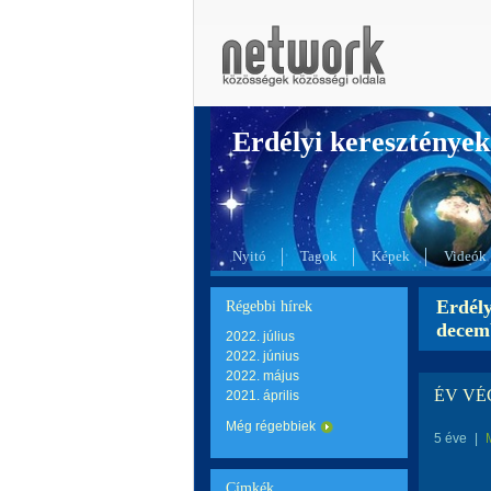
Erdélyi kereszté
Nyitó
Tagok
Képek
Videók
Erdél
Régebbi hírek
decem
2022. július
2022. június
2022. május
ÉV VÉ
2021. április
Még régebbiek
5 éve
|
Címkék