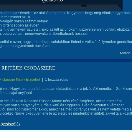
nk ennek az évnek is az utolsó napjaihoz. Kegyelem, hogy még élünk, hogy minde
tartott minket az Úr.
év-végén sokan számot vetnek.
 történt ebben az évben;
tem, gyermekem született, iskolás lett az unokám, úszóversenyen voltam, eljutotta
a, beteg voltam, meggyógyultam. Sorolhatnánk hosszan.
odtál-e azon, hogy emberi kapcsolataidban történt-e változás? Ilyenekre gondolta
g tudtunk egymásnak bocsátani.
Tovább
 REJTÉJES CSODASZERE
Miclausné Király Erzsébet
|
1 hozzászólás
 volt! Nagyi azonban állhatatosan elutasította ezt a jelzőt. Azt mondta: -- Senki se
bb a saját anyjánál.
elé képzelik Rosalind Russelt Mame néni című filmjében, akkor lehet némi
 milyen volt a nagyanyám. Erős alkatú és független lévén ő vezetett a városban
utót, nadrágot viselt már akkor, amikor ez még botrányos volt, és nem vetette meg a
icceket. Nagyi jókedvűen élte le az életét, és mindenkit felvidított, akivel találkozott
hozzászólás