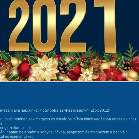
úgy számlálni napjainkat, hogy bölcs szívhez jussunk!" (Zsolt 90,12)
utolsó hetében sok magazin és televíziós műsor különkiadásban visszatekint az
re.
 meg szoktam tenni.
 régi naptárt betenném a konyhai fiókba, átlapozom és megnézem a befirkált
kat és eseményeket.