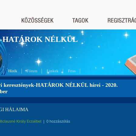
nyek-HATÁROK NÉLKÜL
Hírek
Fórum
Linkek
Friss
yi keresztények-HATÁROK NÉLKÜL hírei - 2020.
ber
GI HÁLAIMA
Miclausné Király Erzsébet
|
0 hozzászólás