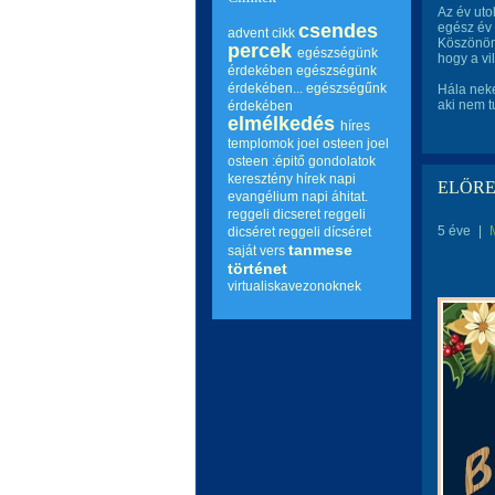
Az év uto
csendes
egész év 
advent
cikk
Köszönöm 
percek
egészségünk
hogy a vi
érdekében
egészségünk
érdekében...
egészségűnk
Hála neke
aki nem t
érdekében
elmélkedés
híres
templomok
joel osteen
joel
osteen :épitő gondolatok
keresztény hírek
napi
ELŐRE
evangélium
napi áhitat.
reggeli dicseret
reggeli
5 éve
|
dicséret
reggeli dícséret
tanmese
saját vers
történet
virtualiskavezonoknek