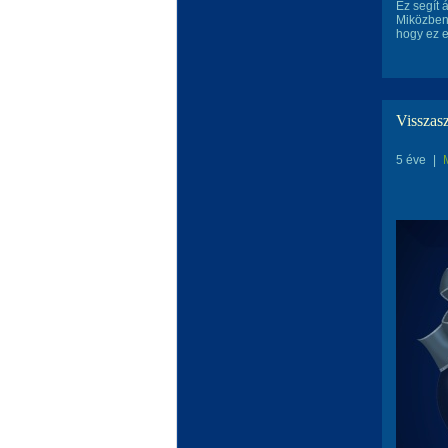
Ez segít 
Miközben 
hogy ez e
Visszas
5 éve
|