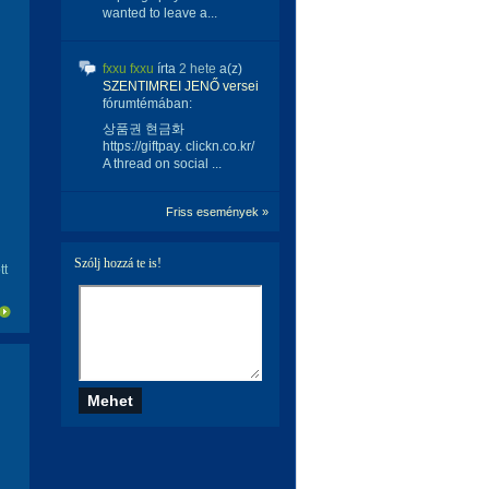
wanted to leave a...
fxxu fxxu
írta
2 hete
a(z)
SZENTIMREI JENŐ versei
fórumtémában:
상품권 현금화
https://giftpay. clickn.co.kr/
A thread on social ...
Friss események »
Szólj hozzá te is!
tt