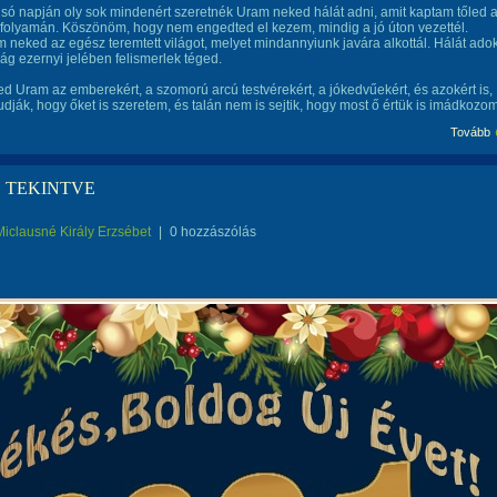
lsó napján oly sok mindenért szeretnék Uram neked hálát adni, amit kaptam tőled 
folyamán. Köszönöm, hogy nem engedted el kezem, mindig a jó úton vezettél.
neked az egész teremtett világot, melyet mindannyiunk javára alkottál. Hálát adok
lág ezernyi jelében felismerlek téged.
d Uram az emberekért, a szomorú arcú testvérekért, a jókedvűekért, és azokért is,
udják, hogy őket is szeretem, és talán nem is sejtik, hogy most ő értük is imádkozom
Tovább
 TEKINTVE
Miclausné Király Erzsébet
|
0 hozzászólás