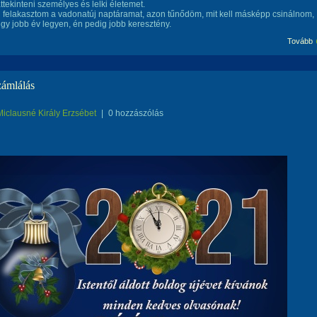
áttekinteni személyes és lelki életemet.
felakasztom a vadonatúj naptáramat, azon tűnődöm, mit kell másképp csinálnom,
gy jobb év legyen, én pedig jobb keresztény.
Tovább
zámlálás
Miclausné Király Erzsébet
|
0 hozzászólás