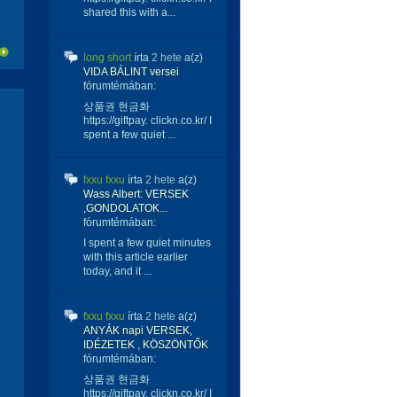
shared this with a...
long short
írta
2 hete
a(z)
VIDA BÁLINT versei
fórumtémában:
상품권 현금화
https://giftpay. clickn.co.kr/ I
spent a few quiet ...
fxxu fxxu
írta
2 hete
a(z)
Wass Albert: VERSEK
,GONDOLATOK...
fórumtémában:
I spent a few quiet minutes
with this article earlier
today, and it ...
fxxu fxxu
írta
2 hete
a(z)
ANYÁK napi VERSEK,
IDÉZETEK , KÖSZÖNTŐK
fórumtémában:
상품권 현금화
https://giftpay. clickn.co.kr/ I