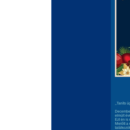
,,Taníts 
December 
elmúlt év
Ezt én is
Mielőtt a
találkozó