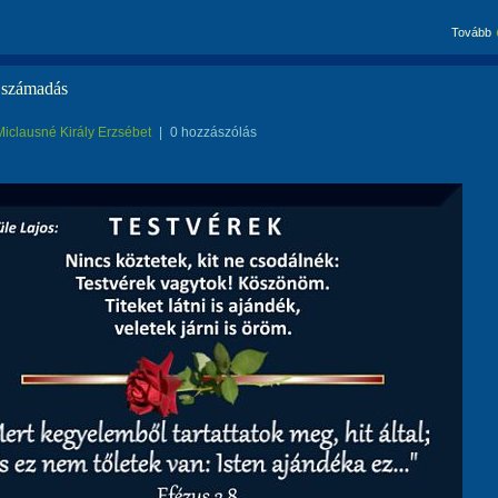
Tovább
 számadás
Miclausné Király Erzsébet
|
0 hozzászólás