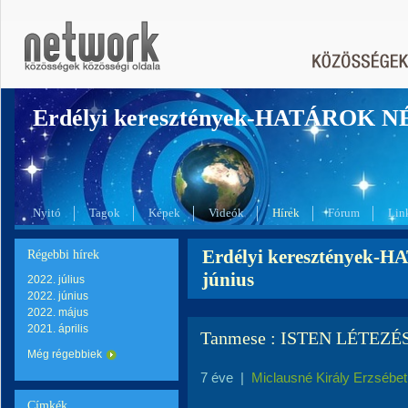
Erdélyi keresztények-HATÁROK 
Nyitó
Tagok
Képek
Videók
Hírek
Fórum
Lin
Erdélyi keresztények-
Régebbi hírek
június
2022. július
2022. június
2022. május
2021. április
Tanmese : ISTEN LÉTEZ
Még régebbiek
7 éve
|
Miclausné Király Erzsébet
Címkék