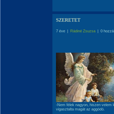
SZERETET
7 éve
|
Rádiné Zsuzsa
|
0 hozzá
-Nem félek nagyon, hiszen velem le
vigasztalta magát az aggódó.