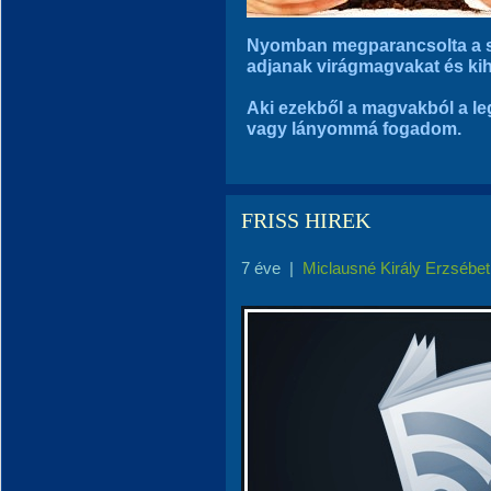
Nyomban megparancsolta a s
adjanak virágmagvakat és kih
Aki ezekből a magvakból a le
vagy lányommá fogadom.
FRISS HIREK
7 éve
|
Miclausné Király Erzsébet