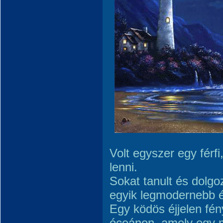
Volt egyszer egy férfi
lenni.
Sokat tanult és dolgoz
egyik legmodernebb é
Egy ködös éjjelen fény
óceánon, amely egy m