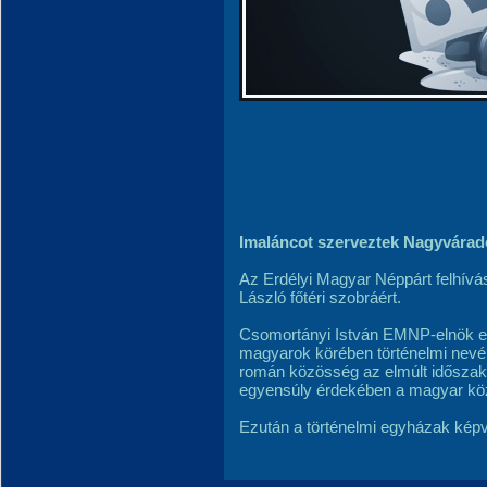
Imaláncot szerveztek Nagyvárad
Az Erdélyi Magyar Néppárt felhív
László főtéri szobráért.
Csomortányi István EMNP-elnök em
magyarok körében történelmi nevén
román közösség az elmúlt időszakba
egyensúly érdekében a magyar köz
Ezután a történelmi egyházak képv