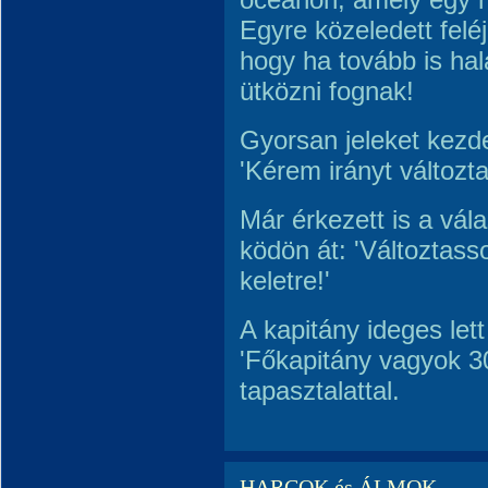
Egyre közeledett feléj
hogy ha tovább is hal
ütközni fognak!
Gyorsan jeleket kezde
'Kérem irányt változta
Már érkezett is a vála
ködön át: 'Változtass
keletre!'
A kapitány ideges lett
'Főkapitány vagyok 3
tapasztalattal.
HARCOK és ÁLMOK