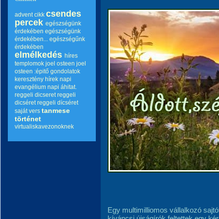
csendes
advent
cikk
percek
egészségünk
érdekében
egészségünk
érdekében...
egészségűnk
érdekében
elmélkedés
híres
templomok
joel osteen
joel
osteen :épitő gondolatok
keresztény hírek
napi
evangélium
napi áhitat.
reggeli dicseret
reggeli
dicséret
reggeli dícséret
tanmese
saját vers
történet
virtualiskavezonoknek
Egy multimilliomos vállalkozó sajtót
kíváncsi újságírók feltettek egy kér