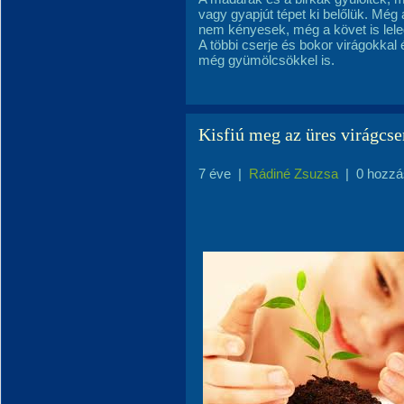
vagy gyapjút tépet ki belőlük. Még
nem kényesek, még a követ is lele
A többi cserje és bokor virágokkal
még gyümölcsökkel is.
Kisfiú meg az üres virágcse
7 éve
|
Rádiné Zsuzsa
|
0 hozzá