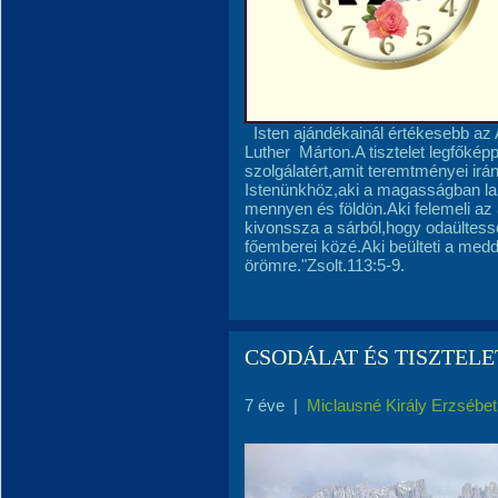
Isten ajándékainál értékesebb az 
Luther Márton.A tisztelet legfőképp
szolgálatért,amit teremtményei irá
Istenünkhöz,aki a magasságban la
mennyen és földön.Aki felemeli az 
kivonssza a sárból,hogy odaültes
főemberei közé.Aki beülteti a med
örömre."Zsolt.113:5-9.
CSODÁLAT ÉS TISZTELE
7 éve
|
Miclausné Király Erzsébet