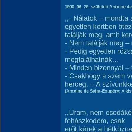
1900. 06. 29. született Antoine de
,,- Nálatok – mondta
egyetlen kertben öte
találják meg, amit ke
- Nem találják meg 
- Pedig egyetlen róz
megtalálhatnák…
- Minden bizonnyal – 
- Csakhogy a szem va
herceg. – A szívünkkel
(Antoine de Saint-Exupéry: A ki
,,Uram, nem csodákér
fohászkodom, csak
erőt kérek a hétközn