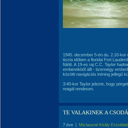
1945. december 5-én du. 2.10-kor öt
tiszta időben a floridai Fort Lauderda
fölött. A 19-es raj C.C. Taylor had
embereikből állt - tizennégy ember
közötti navigációs tréning jellegű k
3:40-kor Taylor jelezte, hogy pörg
reagál rendesen.
TE VALAKINEK A CSODÁ
7 éve
|
Miclausné Király Erzsébet