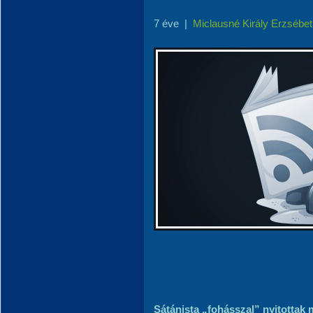
7 éve
|
Miclausné Király Erzsébet
Sátánista „fohásszal” nyitottak 