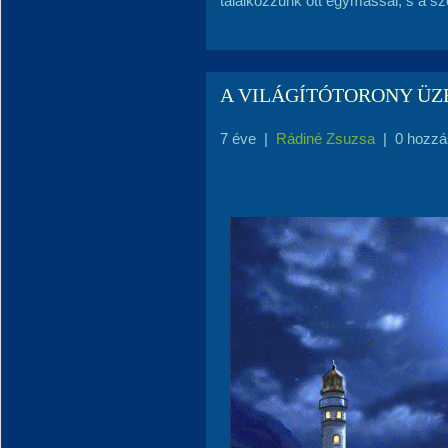
találkozzunk ott egymással, s a sz
A VILÁGÍTÓTORONY ÜZ
7 éve
|
Rádiné Zsuzsa
|
0 hozzá