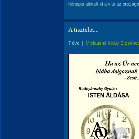
hónapja alakult ki a vita az ország
A tisztelet...
7 éve
|
Miclausné Király Erzsébet