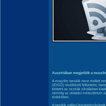
Ausztriában megjelölik a muszli
A muszlim tanulók neve mellett ne
(IGGÖ) rövidítését feltüntetni, hane
tüntetni az osztrák iskolákban kiad
nemrég az oktatási minisztérium a
érdekében.
A tanulók vallási hovatartozásána