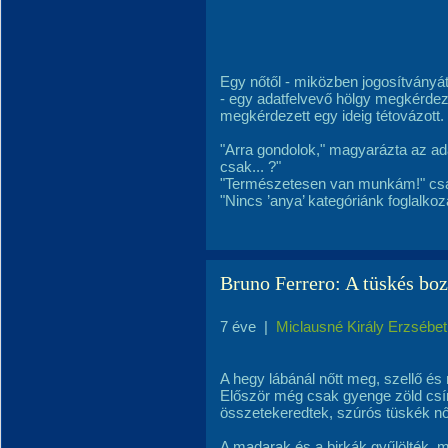
Egy nőtől - miközben jogosítványát
- egy adatfelvevő hölgy megkérdezt
megkérdezett egy ideig tétovázott. 
"Arra gondolok," magyarázta az ad
csak... ?"
"Természetesen van munkám!" csatt
"Nincs ’anya’ kategóriánk foglalko
Bruno Ferrero: A tüskés boz
7 éve
|
Miclausné Király Erzsébet
A hegy lábánál nőtt meg, szellő és
Először még csak gyenge zöld csír
összetekeredtek, szúrós tüskék nőt
A madarak és a birkák gyűlölték, m