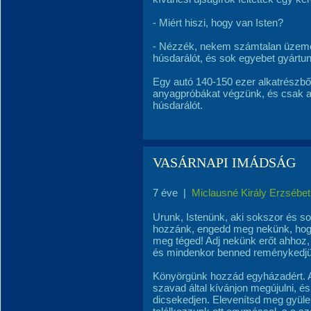
- Miért hiszi, hogy van Isten?
- Nézzék, nekem számtalan üzeme
húsdarálót, és sok egyebet gyártun
Egy autó 140-150 ezer alkatrészbő
anyagpróbákat végzünk, és csak a
húsdarálót.
VASÁRNAPI IMÁDSÁG
7 éve
|
Miclausné Király Erzsébet
Urunk, Istenünk, aki sokszor és so
hozzánk, engedd meg nekünk, hogy
meg téged! Adj nekünk erőt ahhoz,
és mindenkor benned reménykedjü
Könyörgünk hozzád egyházadért. A
szavad által kívánjon megújulni, é
dicsekedjen. Elevenítsd meg gyüle