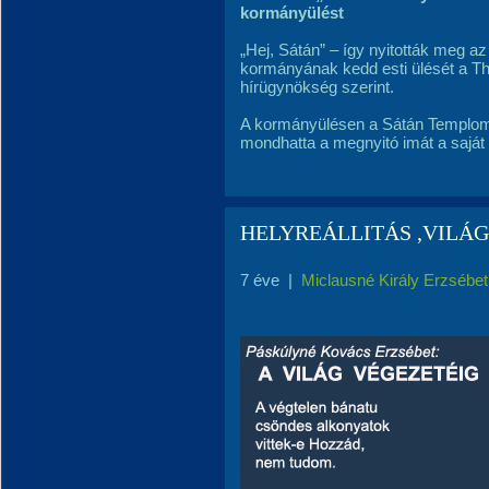
kormányülést
„Hej, Sátán” – így nyitották meg az 
kormányának kedd esti ülését a The
hírügynökség szerint.
A kormányülésen a Sátán Temploma
mondhatta a megnyitó imát a saját 
HELYREÁLLITÁS ,VILÁ
7 éve
|
Miclausné Király Erzsébet