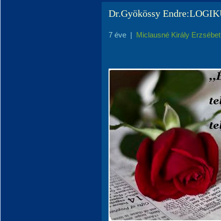
Dr.Gyökössy Endre:LOGI
7 éve
|
Miclausné Király Erzsébet