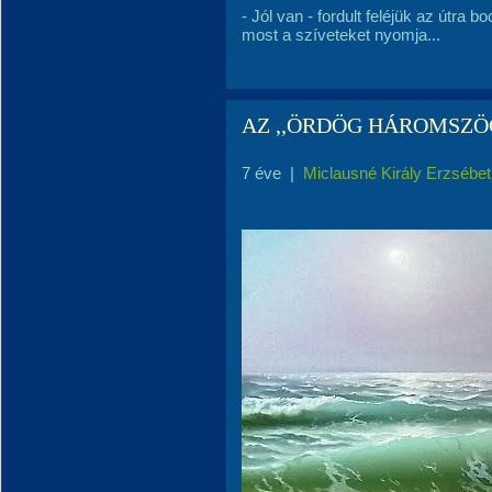
- Jól van - fordult feléjük az útra b
most a szíveteket nyomja...
AZ ,,ÖRDÖG HÁROMSZÖ
7 éve
|
Miclausné Király Erzsébet