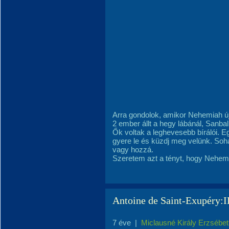
Arra gondolok, amikor Nehemiah újj
2 ember állt a hegy lábánál, Sanbal
Ők voltak a leghevesebb bírálói. Eg
gyere le és küzdj meg velünk. Soha
vagy hozzá.
Szeretem azt a tényt, hogy Nehemia
Antoine de Saint-Exupéry
7 éve
|
Miclausné Király Erzsébet