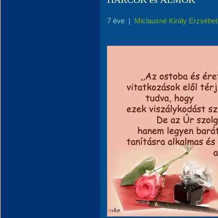
7 éve
|
Miclausné Király Erzsébet