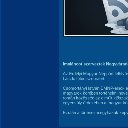
Imaláncot szerveztek Nagyvárad
Az Erdélyi Magyar Néppárt felhív
László főtéri szobráért.
Csomortányi István EMNP-elnök em
magyarok körében történelmi nevén
román közösség az elmúlt időszakba
egyensúly érdekében a magyar köz
Ezután a történelmi egyházak képv