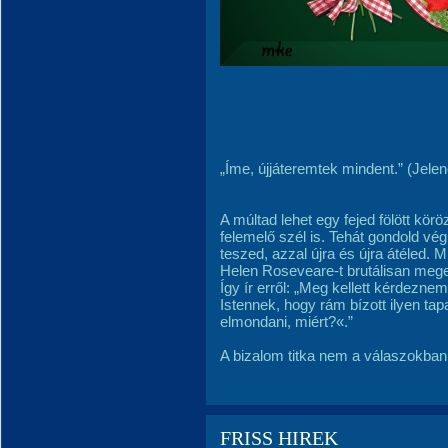
„Íme, újjáteremtek mindent.” (Jele
A múltad lehet egy fejed fölött kör
felemelő szél is. Tehát gondold vég
teszed, azzal újra és újra átéled.
Helen Roseveare-t brutálisan meg
Így ír erről: „Meg kellett kérdez
Istennek, hogy rám bízott ilyen tap
elmondani, miért?«.”
A bizalom titka nem a válaszokban 
FRISS HIREK