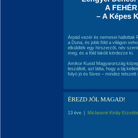
A FEHÉR
– A Képes 
Árpád vezér és nemesei hallottak 
a Duna, és jobb föld a világon seho
elküldték egy hírszerzőt, név szeri
meg, és a föld lakóit kérdezze ki.
Amikor Kusid Magyarország közepé
leszállott, azt látta, hogy a táj kel
folyó jó és füves – mindez tetszett 
ÉREZD JÓL MAGAD!
13 éve
|
Miclausné Király Erzséb