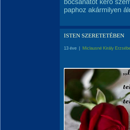
bocsánatot kérő sze
paphoz akármilyen áld
ISTEN SZERETETÉBEN
13 éve
|
Miclausné Király Erzséb