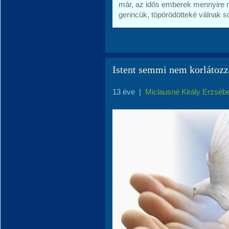
már, az idős emberek mennyire m
gerincük, töpörödötteké válnak s
Istent semmi nem korlátozz
13 éve
|
Miclausné Király Erzséb