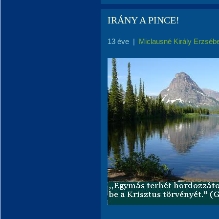
IRÁNY A PINCE!
13 éve
|
Miclausné Király Erzséb