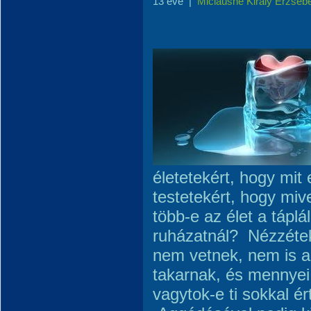
13 éve
|
Miclausné Király Erzséb
életetekért, hogy mit 
testetekért, hogy mi
több-e az élet a táplá
ruházatnál? Nézzéte
nem vetnek, nem is a
takarnak, és mennyei 
vagytok-e ti sokkal é