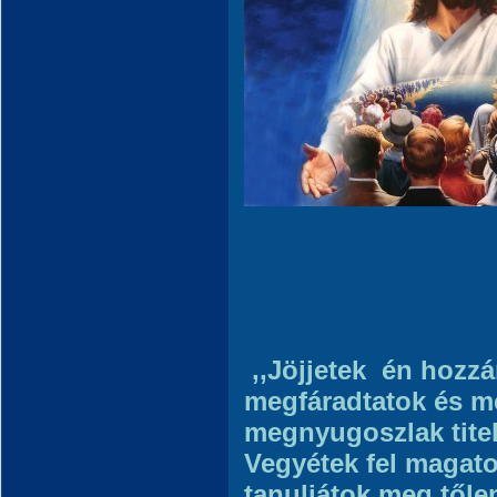
,,Jöjjetek én hozz
megfáradtatok és me
megnyugoszlak titek
Vegyétek fel magato
tanuljátok meg től