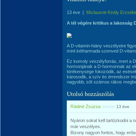
13 éve
|
Miclausné Király Erzséb
A tél végére kritikus a lakosság
A D-vitamin-hiány veszélyeire fig
mint kétharmada szenved D-vitamin
Ez komoly veszélyforrás, mert a D
hormonjának a D-hormonnak az el
törékenysége fokozódik, az esés
károsodik, a szív és érrendszer m
nagyobb, sőt számos rákos megbet
Utolsó hozzászólás
Rádiné Zsuzsa
üzente
13 éve
Nyáron sokat kell tartózkodni a 
már veszélyes.
Bizony nagyon fontos, hogy erőse