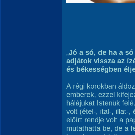
„
Jó a só, de ha a só
adjátok vissza az í
és békességben élj
A régi korokban áldo
emberek, ezzel kifej
hálájukat Istenük felé
volt (étel-, ital-, illa
előírt rendje volt a 
mutathatta be, de a fe