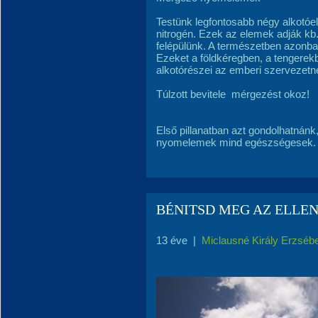
Testünk legfontosabb négy alkotóe
nitrogén. Ezek az elemek adják k
felépülünk. A természetben azonban
Ezeket a földkéregben, a tengerekb
alkotórészei az emberi szervezetne
Túlzott bevitele mérgezést okoz!
Első pillanatban azt gondolhatnán
nyomelemek mind egészségesek.
BÉNITSD MEG AZ ELLE
13 éve
|
Miclausné Király Erzséb