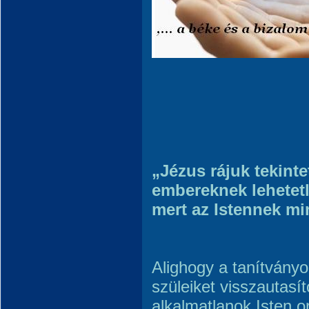
„Jézus rájuk tekinte
embereknek le­hetet
mert az Istennek mi
Alighogy a tanítvány
szüleiket visszautasít
alkalmatlanok Isten o