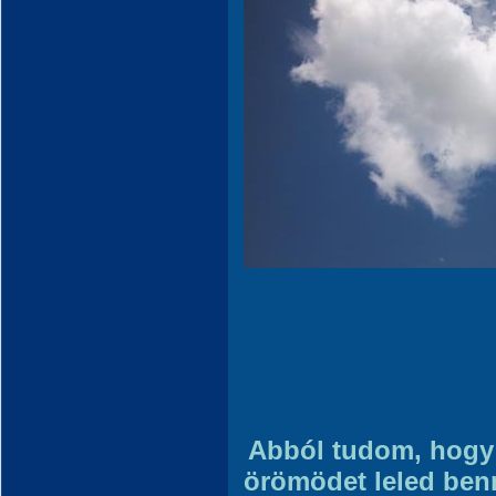
Abból tudom, hogy
örömödet leled be