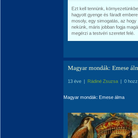
Ezt kell tennünk, környezetünkbe
hagyott gyenge és fáradt embere
mosoly, egy simogatás, az hogy
nekünk, máris jobban fogja magát
megérzi a testvéri szeretet felé.
Magyar mondák: Emese ál
13 éve
|
Rádiné Zsuzsa
|
0 hozz
Magyar mondák: Emese álma