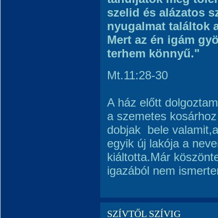
szelid és alázatos s
nyugalmat találtok a
Mert az én igám gy
terhem könnyű."
Mt.11:28-30
A ház előtt dolgozta
a szemetes kosárhoz
dobjak bele valamit,
egyik új lakója a nev
kiáltotta.Már köszönt
igazából nem ismert
SZÍVTŐL SZÍVIG