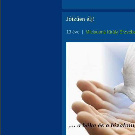
Jóízűen élj!
13 éve
|
Miclausné Király Erzséb