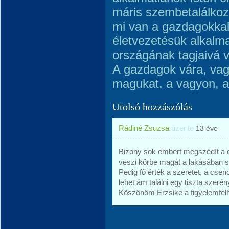
má­r­is szembetalálko
mi van a gazdagokkal
életvezetésük alkalma
országának tagjaivá 
A gazdagok vára, vag
magukat, a vagyon, a
Utolsó hozzászólás
Rádiné Zsuzsa
üzente
13 éve
Bizony sok embert megszédít a cs
veszi körbe magát a lakásában s
Pedig fő érték a szeretet, a csen
lehet ám találni egy tiszta szeré
Köszönöm Erzsike a figyelemfelh