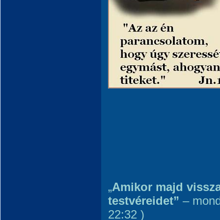
„
Amikor majd vissza
testvéreidet”
– mondt
22:32 )