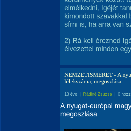
elmélkedni, Igéjét t
kimondott szavakkal b
sírni is, ha arra van
2) Rá kell érezned Ig
élvezettel minden egy
NEMZETISMERET - A nyug
lélekszáma, megoszlása
13 éve
|
Rádiné Zsuzsa
|
0 hozz
A nyugat-európai magy
megoszlása