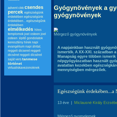
Gyógynövények a gy
csendes
advent
cikk
percek
egészségünk
gyógynövények
érdekében
egészségünk
érdekében...
egészségűnk
érdekében
elmélkedés
híres
Mérgező gyógynövények
templomok
joel osteen
joel
osteen :épitő gondolatok
keresztény hírek
napi
evangélium
napi áhitat.
A napjainkban használt gyógynö
reggeli dicseret
reggeli
ismerték. A XX-XXI. században a
dicséret
reggeli dícséret
Manapság egyre többen ismerik f
tanmese
saját vers
népgyógyászatban használt gyóg
történet
avatatlan kezekben egészségkár
virtualiskavezonoknek
mennyiségben mérgezőek.
Egészségünk érdekében.
13 éve
|
Miclausné Király Erzséb
Mérgező nyomelemek