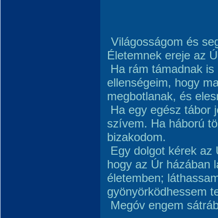
Világosságom és segí
Életemnek ereje az Úr
Ha rám támadnak is 
ellenségeim, hogy m
megbotlanak, és ele
Ha egy egész tábor jö
szívem. Ha háború tör
bizakodom.
Egy dolgot kérek az 
hogy az Úr házában 
életemben; láthassam
gyönyörködhessem 
Megóv engem sátráb