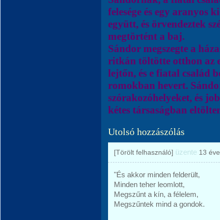
felesége és egy aranyos ki
együtt, és örvendeztek 
megtörtént a baj.
Sándor megszegte a háza
ritkán töltötte otthon az e
lejtőn, és e fiatal csalá
romokban hevert. Sándor
szórakozóhelyeket, és job
kétes társaságban eltölten
Utolsó hozzászólás
üzente
[Törölt felhasználó]
13 éve
"És akkor minden felderült,
Minden teher leomlott,
Megszűnt a kín, a félelem,
Megszűntek mind a gondok.