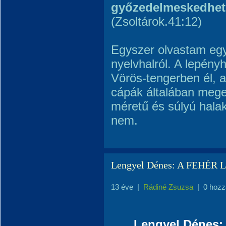
győzedelmeskedhet 
(Zsoltárok.41:12)
Egyszer olvastam egy
nyelvhalról. A lepényh
Vörös-tengerben él, a
cápák általában mege
méretű és súlyú hala
nem.
Lengyel Dénes: A FEHÉ
13 éve
|
Rádiné Zsuzsa
|
0 hozz
Lengyel Dénes: