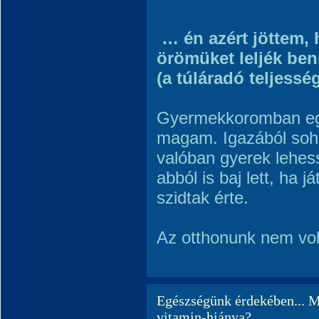
… én azért jöttem, 
örömüket leljék ben
(a túláradó teljessé
Gyermekkoromban egy
magam. Igazából soh
valóban gyerek lehe
abból is baj lett, ha j
szidtak érte.
Az otthonunk nem vol
Egészségünk érdekében..
vitamin-hiánya?