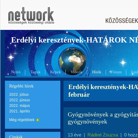
Erdélyi keresztények-HATÁROK 
Nyitó
Tagok
Képek
Videók
Hírek
Fórum
Lin
Erdélyi keresztények-
Régebbi hírek
február
2022. július
2022. június
2022. május
2021. április
Gyógynövények a gyógyítá
Még régebbiek
gyógynövények
13 éve
|
Rádiné Zsuzsa
|
0 hozz
Címkék