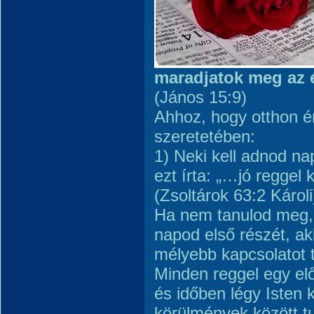
maradjatok meg az 
(János 15:9)
Ahhoz, hogy otthon é
szeretetében:
1) Neki kell adnod na
ezt írta: „…jó reggel
(Zsoltárok 63:2 Károli
Ha nem tanulod meg,
napod első részét, a
mélyebb kapcsolatot t
Minden reggel egy el
és időben légy Isten 
körülmények között tud