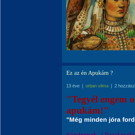
Ez az én Apukám ?
13 éve
|
orban vilma
|
2 hozzász
"Tegyél engem o
apukám!"
"Még minden jóra ford
Sándornak, a fiatal csal