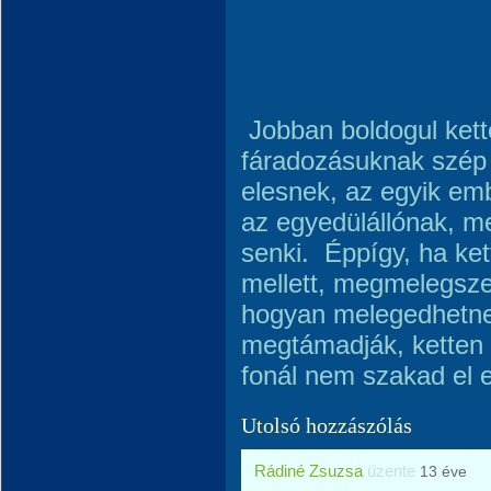
Jobban boldogul kett
fáradozásuknak szép
elesnek, az egyik embe
az egyedülállónak, me
senki. Éppígy, ha ke
mellett, megmelegsze
hogyan melegedhetn
megtámadják, ketten á
fonál nem szakad el 
Utolsó hozzászólás
Rádiné Zsuzsa
üzente
13 éve