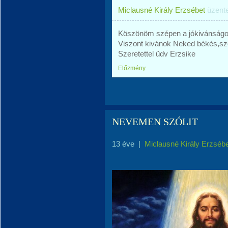
Miclausné Király Erzsébet
üzent
Köszönöm szépen a jókivánságot
Viszont kivánok Neked békés,szé
Szeretettel üdv Erzsike
Előzmény
NEVEMEN SZÓLIT
13 éve
|
Miclausné Király Erzséb