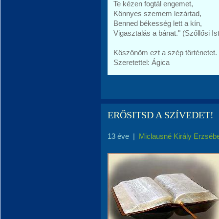
Te kézen fogtál engemet,
Könnyes szemem lezártad,
Benned békesség lett a kín,
Vigasztalás a bánat." (Szőllősi Is
Köszönöm ezt a szép történetet.
Szeretettel: Ágica
ERŐSITSD A SZÍVEDET!
13 éve
|
Miclausné Király Erzséb