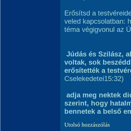
Erősítsd a testvéreid
veled kapcsolatban: 
téma végigvonul az Ú
Júdás és Szilász, a
voltak, sok beszédd
erősítették a testvér
Cselekedetei15:32)
adja meg nektek d
szerint, hogy hata
bennetek a belső em
Utolsó hozzászólás