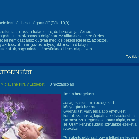
hetetlenül él, biztonságban él" (Péld 10,9).
etlen talán lassan halad előre, de biztosan jár. Aki siet
godni, nem bizonyos a dolgában. Az állhatatosan becsületes
etleg nem gazdagszik ugyan meg, de békessége lesz, az biztos.
 azt tesszük, ami igaz és helyes, akkor szilárd talajon
 tudhatjuk, hogy minden lépésünknek biztos alapja van.
Tovább
ETEGEINKÉRT
Miclausné Király Erzsébet
|
0 hozzászólás
Ima a betegekért
Jóságos Istenem,a betegekért
könyörgünk hozzád.
Gyógyulást, vagy legalább enyhülést
kérünk számukra, fájdalmaik elviseléséhez.
Ők most ezt a legfontosabbnak látják, érzik.
Te, Uram,kérünk sugald szívünkbe ezeket a
szavakat:
"A legfontosabb az, hogy a lelked ne legyen