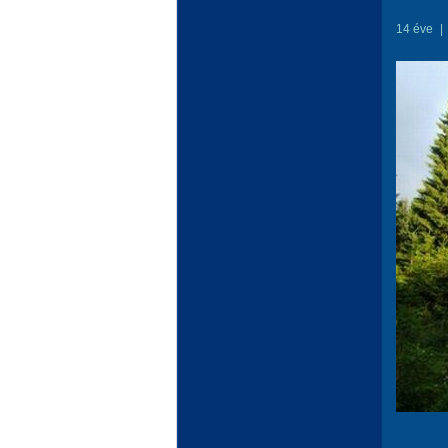
14 éve
|