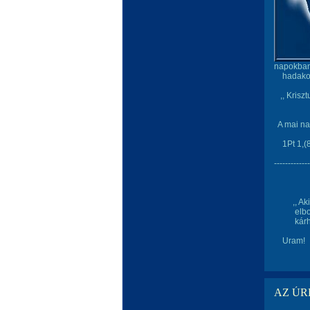
napokban
hadakozá
,, Kriszt
A mai nap
1Pt 1,(8
-------------
Lelki 
,, Aki a
elbocsát
kárhozat
Uram!
AZ ÚR