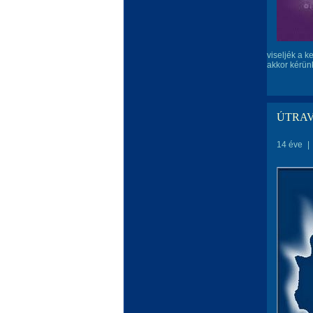
viseljék a k
akkor kérünk
ÚTRA
14 éve
|